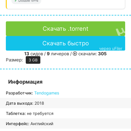
Double VPN
Скачать .torrent
Скачать быстро
через uFiler
13
сидов /
9
личеров /
скачали:
305
Размер:
3 GB
Информация
Разработчик:
Tendogames
Дата выхода:
2018
Таблетка:
не требуется
Интерфейс:
Английский