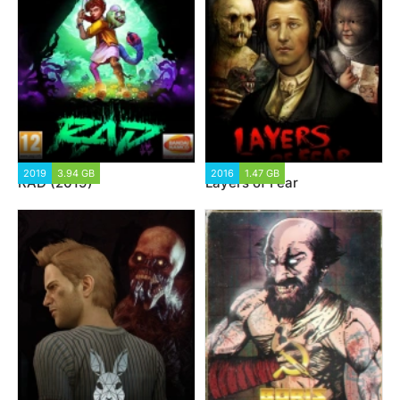
2019
3.94 GB
2016
1.47 GB
RAD (2019)
Layers of Fear