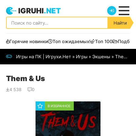
IGRUHI
.NET
Найти
Горячие новинки
Топ ожидаемых!
Топ 100
Подбор
Игры на ПК | Игрухи.Нет
»
Игры
»
Экшены
» Them & Us
Them & Us
4 538
0
В ИЗБРАННОЕ