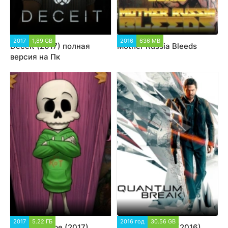
2017
1,89 GB
2016
636 MB
Deceit (2017) полная
Mother Russia Bleeds
версия на Пк
2017
5.22 ГБ
2016 год
30.56 GB
The Wardrobe (2017)
Quantum Break (2016)