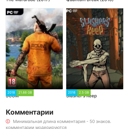
2018
21.88 GB
2018
2.5 GB
SCUM
Slasher's Keep
Комментарии
Минимальная длина комментария - 50 знаков.
комментарии модерируются