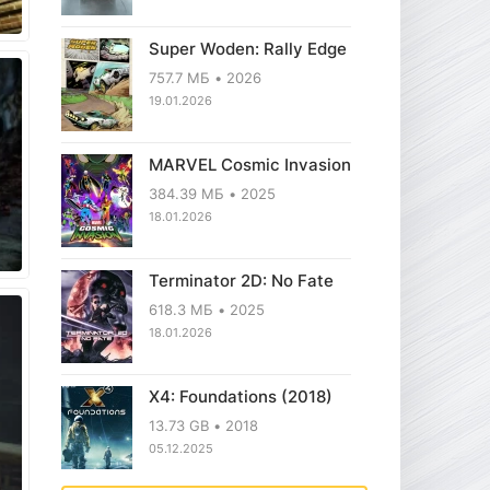
Super Woden: Rally Edge
757.7 МБ
2026
19.01.2026
MARVEL Cosmic Invasion
384.39 МБ
2025
18.01.2026
Terminator 2D: No Fate
618.3 МБ
2025
18.01.2026
X4: Foundations (2018)
13.73 GB
2018
05.12.2025