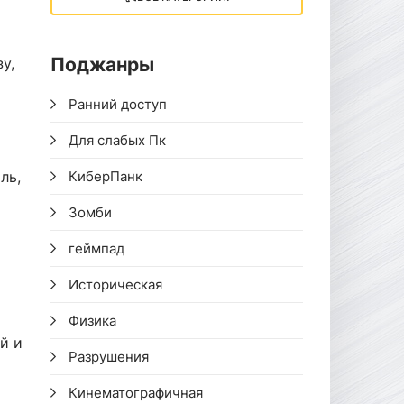
Поджанры
у,
Ранний доступ
Для слабых Пк
ль,
КиберПанк
Зомби
геймпад
Историческая
Физика
й и
Разрушения
Кинематографичная