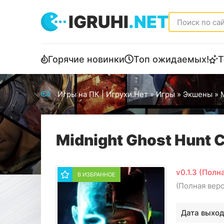
IGRUHI
.NET
Горячие новинки
Топ ожидаемых!
Т
Игры на ПК | Игрухи.Нет
»
Игры
»
Экшены
» 
Midnight Ghost Hunt 
v0.1.3 (Пол
В ИЗБРАННОЕ
(Полная вер
Дата выход