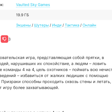
к:
Vaulted Sky Games
19.9 ГБ
Экшены
/
Шутеры
/
Инди
/
Тактика
/
Онлайн
3
овательская игра, представляющая собой прятки, в
дей, нарушивших их спокойствие, а людям – ловить
 команды 4 на 4, цель охотников – поймать всю нечис
ведений – избавиться от жалких людишек с помощью
 Призраки способны проходить сквозь стены и летать,
т игру более захватывающей.