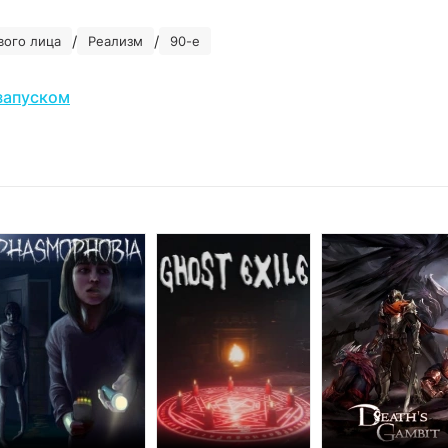
/
/
вого лица
Реализм
90-е
запуском