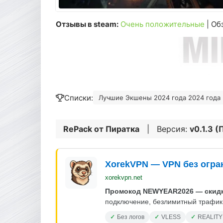
Отзывы в steam:
Очень положительные
| Об
Списки:
Лучшие Экшены 2024 года 2024 года 
RePack от
Пиратка
| Версия:
v0.1.3 
XorekVPN — VPN без огра
xorekvpn.net
Промокод NEWYEAR2026 — скидк
подключение, безлимитный трафик.
Без логов
VLESS
REALITY