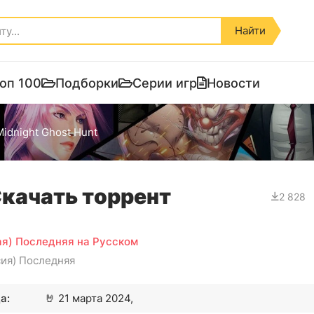
Найти
оп 100
Подборки
Серии игр
Новости
Midnight Ghost Hunt
Скачать торрент
2 828
ная) Последняя на Русском
сия) Последняя
а:
🤘
21 марта 2024,