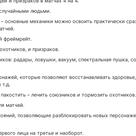
й и призраков в матчах 4 на 4.
 случайными людьми.
 – основные механики можно освоить практически сраз
атчей.
й фреймрейт.
хотников, и призраков.
ков: радары, ловушки, вакуум, спектральная пушка, со
онажей, которые позволяют восстанавливать здоровье,
т.д.
пакостить – лечить союзников и тормозить охотников.
я матчей.
ояний, позволяющие разблокировать новых персонаже
рвого лица на третье и наоборот.