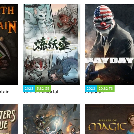
2023
5.82 GB
2 180
2023
20.82 ГБ
2 544
tain
Tale of Immortal
Payday 3