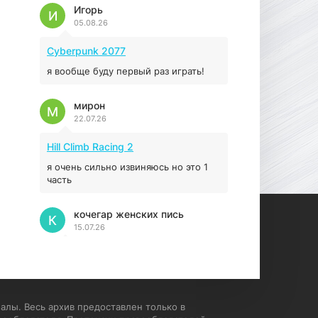
Prey
Игорь
И
05.08.26
16.95 ГБ
2017
04.12.2025
Cyberpunk 2077
я вообще буду первый раз играть!
мирон
М
22.07.26
Hill Climb Racing 2
я очень сильно извиняюсь но это 1
часть
кочегар женских пись
К
15.07.26
EA Sports UFC 4
если эта для пс а не для пк какого
лешего вы пишите на пк !!!!! Сука
ебланойды космические вы
алы. Весь архив предоставлен только в
напишите блять на пк с