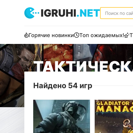
IGRUHI
.NET
Горячие новинки
Топ ожидаемых!
Т
ТАКТИЧЕСК
Найдено 54 игр