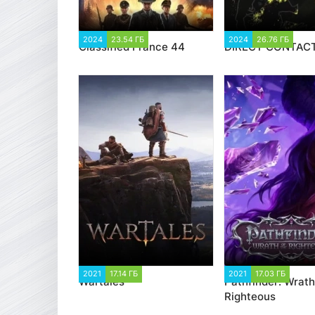
2024
23.54 ГБ
2 750
2024
26.76 ГБ
5 
Classified France 44
DIRECT CONTAC
2021
17.14 ГБ
5 269
2021
17.03 ГБ
3 0
Wartales
Pathfinder: Wrath
Righteous