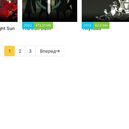
4
2022
473.21 МБ
1 480
2022
62.9 МБ
1 001
ght Sun
The Iron Oath
Tinyfolks
1
2
3
Вперед