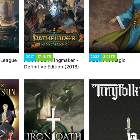
2017
17.48 ГБ
14 909
2022
3.01 ГБ
1 517
 League
Pathfinder: Kingmaker -
Master of Magic
Definitive Edition (2018)