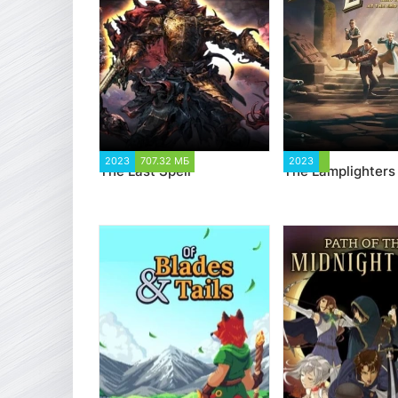
2023
707.32 МБ
3 578
2023
1 844
The Last Spell
The Lamplighters