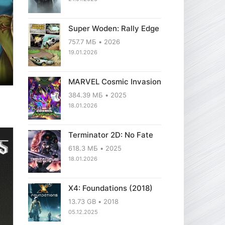
Super Woden: Rally Edge
757.7 МБ
2026
19.01.2026
MARVEL Cosmic Invasion
384.39 МБ
2025
18.01.2026
Terminator 2D: No Fate
618.3 МБ
2025
18.01.2026
X4: Foundations (2018)
13.73 GB
2018
05.12.2025