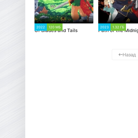
2022
120 МБ
1 283
2023
1.32 ГБ
2 16
Of Blades and Tails
Path of the Midni
Назад