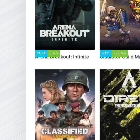
2024
8 Mb
3 904
2021
578 МБ
2 69
Arena Breakout: Infinite
Gladiator Guild 