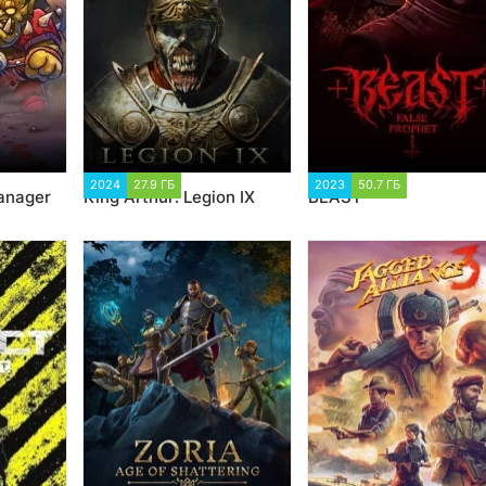
2
2024
27.9 ГБ
1 751
2023
50.7 ГБ
1 954
Manager
King Arthur: Legion IX
BEAST