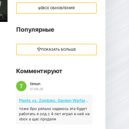
ВСЕ ОБНОВЛЕНИЯ
Little Nightmares III
13 ГБ
2025
05.12.2025
Популярные
illWill
4.96 ГБ
2023
ПОКАЗАТЬ БОЛЬШЕ
04.12.2025
Комментируют
MAFIA: THE OLD
COUNTRY
timon
44.98 ГБ
2025
T
07.08.26
04.12.2025
Plants vs. Zombies: Garden Warfare 2 (2016)
Red Chaos - The Strict
Order
тоже бро ряльно надеюсь эта будет
работать я олд с 4 лет играл в неё на
5.43 ГБ
2025
xbox а щас продали
04.12.2025