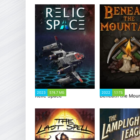
2023
574.7 МБ
2 218
2022
1.1 ГБ
2 221
Relic Space
Beneath the Moun