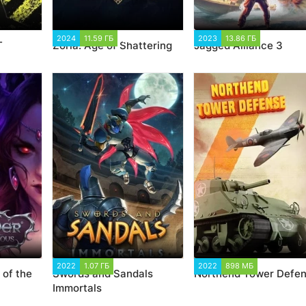
186
2024
11.59 ГБ
2 187
2023
13.86 ГБ
2 411
T
Zoria: Age of Shattering
Jagged Alliance 3
40
2022
1.07 ГБ
3 137
2022
898 МБ
3 977
 of the
Swords and Sandals
Northend Tower Defe
Immortals