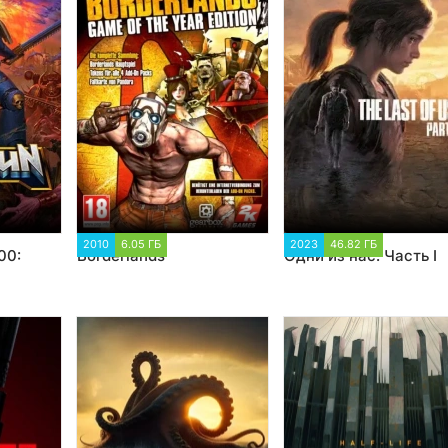
98
2010
6.05 ГБ
5 536
2023
46.82 ГБ
3 797
00:
Borderlands
Одни из нас: Часть I