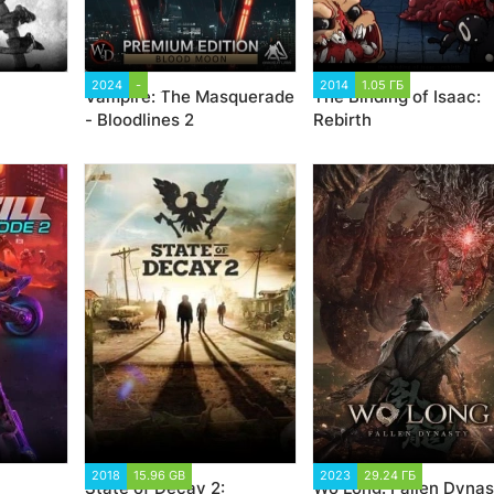
99
2024
-
9 605
2014
1.05 ГБ
19 853
Vampire: The Masquerade
The Binding of Isaac:
- Bloodlines 2
Rebirth
2
2018
15.96 GB
54 276
2023
29.24 ГБ
3 081
State of Decay 2:
Wo Long: Fallen Dynas