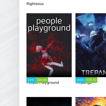
Righteous
2019
249 МБ
12 926
2023
11.15 ГБ
2 4
People Playground
Trepang2