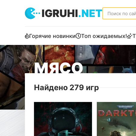
IGRUHI
.NET
Горячие новинки
Топ ожидаемых!
Т
МЯСО
Найдено 279 игр