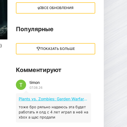
ВСЕ ОБНОВЛЕНИЯ
Little Nightmares III
13 ГБ
2025
05.12.2025
Популярные
illWill
350
)
4.96 ГБ
2023
ПОКАЗАТЬ БОЛЬШЕ
04.12.2025
Комментируют
MAFIA: THE OLD
COUNTRY
timon
44.98 ГБ
2025
T
07.08.26
04.12.2025
Plants vs. Zombies: Garden Warfare 2 (2016)
Red Chaos - The Strict
Order
тоже бро ряльно надеюсь эта будет
работать я олд с 4 лет играл в неё на
5.43 ГБ
2025
xbox а щас продали
04.12.2025