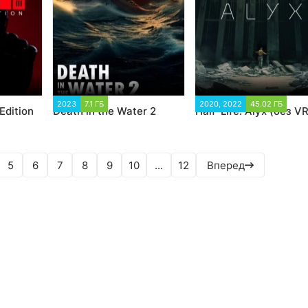
6
2023
7.1 ГБ
2 252
2020, 2022
45.02 ГБ
26 
Edition
Death in the Water 2
Half-Life: Alyx (без VR
5
6
7
8
9
10
...
12
Вперед