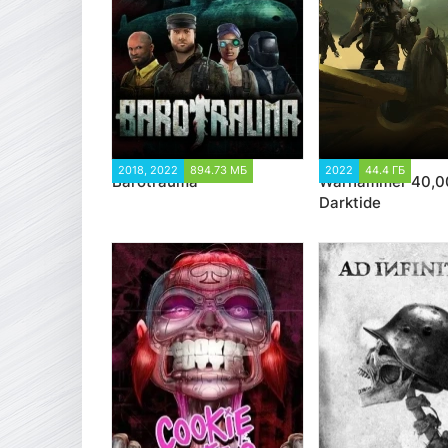
2018, 2022
894.73 МБ
2022
44.4 ГБ
14 3
Barotrauma
Warhammer 40,0
22 652
Darktide