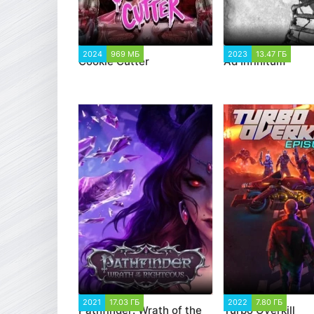
2024
969 МБ
3 693
2023
13.47 ГБ
2 6
Cookie Cutter
Ad Infinitum
2021
17.03 ГБ
3 041
2022
7.80 ГБ
2 67
Pathfinder: Wrath of the
Turbo Overkill