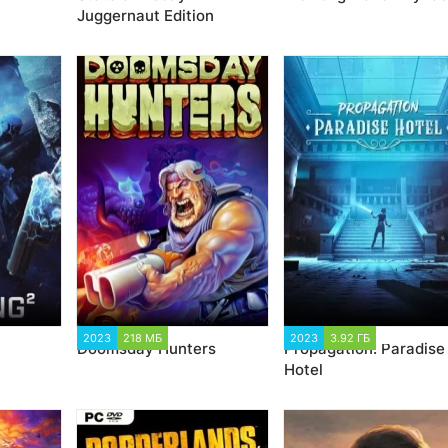
Juggernaut Edition
92
2023
218 МБ
2 361
2023
3.92 ГБ
2 272
Doomsday Hunters
Propagation: Paradise
Hotel