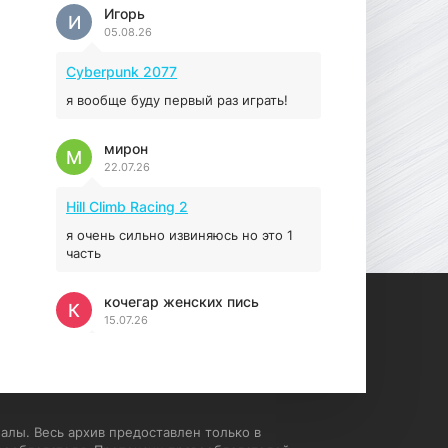
Prey
Игорь
И
05.08.26
16.95 ГБ
2017
04.12.2025
Cyberpunk 2077
я вообще буду первый раз играть!
мирон
М
22.07.26
Hill Climb Racing 2
я очень сильно извиняюсь но это 1
часть
кочегар женских пись
К
15.07.26
EA Sports UFC 4
если эта для пс а не для пк какого
лешего вы пишите на пк !!!!! Сука
ебланойды космические вы
алы. Весь архив предоставлен только в
напишите блять на пк с