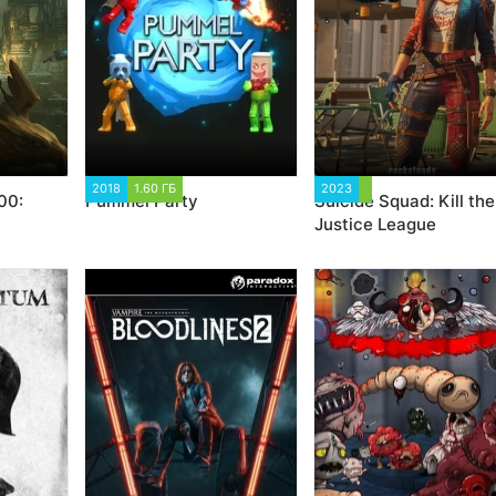
05
2018
1.60 ГБ
1 994
2023
12 866
00:
Pummel Party
Suicide Squad: Kill the
Justice League