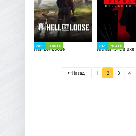
2021
21.89 ГБ
52 086
2021
75.4 ГБ
41 94
Hell Let Loose
Hitman 3: Deluxe 
Назад
1
2
3
4