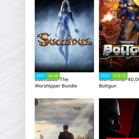
2021
46.66
6 515
2023
4.55 ГБ
3 2
Succubus: The
Warhammer 40,0
Worshipper Bundle
Boltgun