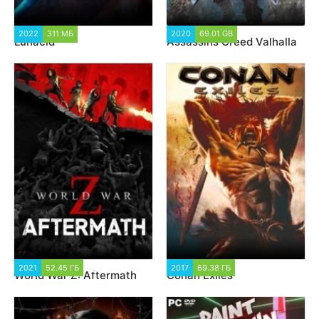
2022
311 МБ
1 093
2020
69.01 GB
27 987
Lunacid
Assassins Creed Valhalla
2021
52.45 ГБ
1 607
2017
69.38 ГБ
31 120
World War Z: Aftermath
Conan Exiles