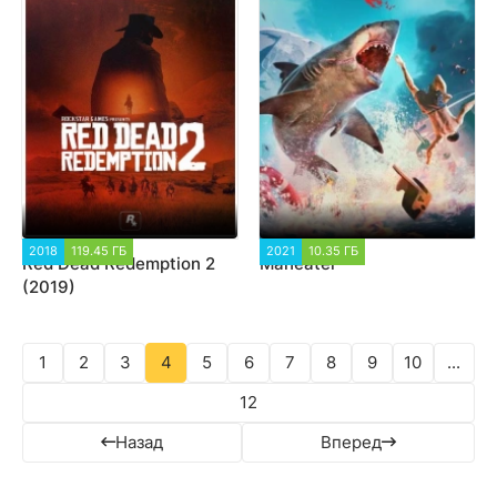
2018
119.45 ГБ
212 470
2021
10.35 ГБ
5 173
Red Dead Redemption 2
Maneater
(2019)
1
2
3
4
5
6
7
8
9
10
...
12
Назад
Вперед