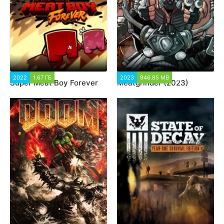
2022
1.67 ГБ
1 961
2023
946.85 MB
2 140
Super Meat Boy Forever
Meatgrinder (2023)