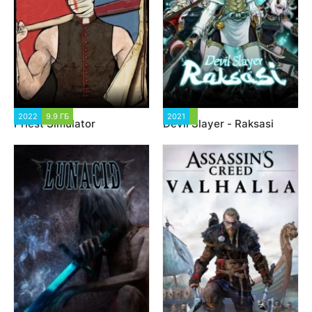
2022
9.9 ГБ
2 118
2021
1 369
Priest Simulator
Devil Slayer - Raksasi