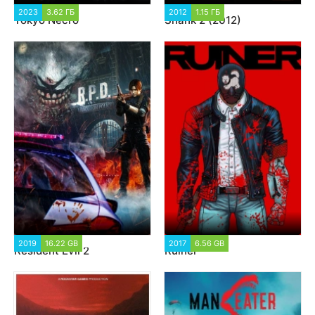
2023
3.62 ГБ
3 503
2012
1.15 ГБ
11 406
Tokyo Necro
Shank 2 (2012)
2019
16.22 GB
31 401
2017
6.56 GB
11 235
Resident Evil 2
Ruiner