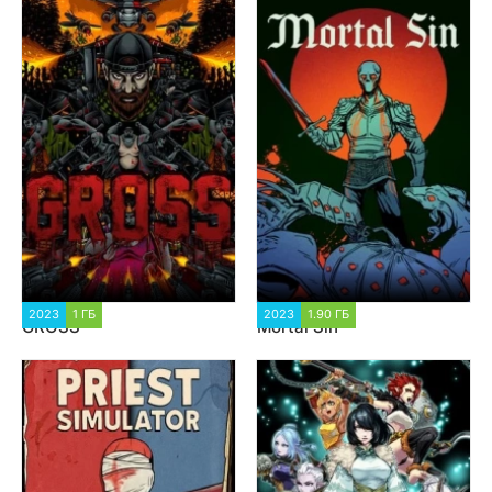
2023
1 ГБ
2 011
2023
1.90 ГБ
1 454
GROSS
Mortal Sin