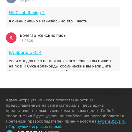
22.07.26
Red Chaos - The Strict Order
5.43 ГБ
2025
Hill Climb Racing 2
04.12.2025
я очень сильно извиняюсь но это 1 часть
Prey
кочегар женских пись
К
15.07.26
16.95 ГБ
2017
04.12.2025
EA Sports UFC 4
если эта для пс а не для пк какого лешего вы пишите
на пк !!!!! Сука ебланойды космические вы напишите
блять на пк с установлением Эмулятора сука калеки на
мозг блять последней стадии
Fannie
F
13.07.26
Администрация не несет ответственности за
My Summer Car
предоставленные на сайте материалы. Весь архив
предоставлен только в ознакомительных целях. Любой
Раменбет — место, где азарт подаётся «аль денте», где
торрент файл будет удален по требованию правообладателя.
каждый спин — как идеальная лапша. Подача —
Претензии правообладателей принимаются на
evgenr3@ya.ru
быстро, горячо и честно — попробуйте сами:
/
Top лучших игр всех времён
%random_anchor_text% — и начните дегустацию