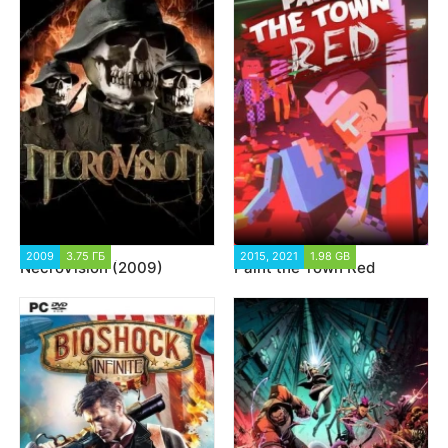
2009
3.75 ГБ
16 751
2015, 2021
1.98 GB
47 271
NecroVision (2009)
Paint the Town Red