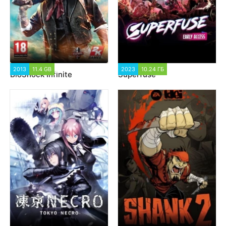
2013
11.4 GB
23 856
2023
10.24 ГБ
1 379
BioShock Infinite
Superfuse