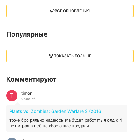
X4: Foundations (2018)
ВСЕ ОБНОВЛЕНИЯ
13.73 GB
2018
05.12.2025
Популярные
Little Nightmares III
13 ГБ
2025
ПОКАЗАТЬ БОЛЬШЕ
05.12.2025
illWill
Комментируют
4.96 ГБ
2023
04.12.2025
timon
T
07.08.26
MAFIA: THE OLD COUNTRY
Plants vs. Zombies: Garden Warfare 2 (2016)
44.98 ГБ
2025
тоже бро ряльно надеюсь эта будет работать я олд с 4
04.12.2025
лет играл в неё на xbox а щас продали