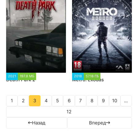
2021
197.8 МБ
2 388
2018
57.18 ГБ
205 066
Death Park 2
Metro: Exodus
1
2
3
4
5
6
7
8
9
10
...
12
Назад
Вперед