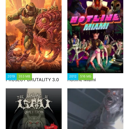
2019
353 MB
75 527
2012
516 МБ
2 672
PROJECT BRUTALITY 3.0
Hotline Miami