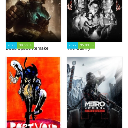
2023
36.56 ГБ
18 906
2022
35.03 ГБ
4 212
Dead Space Remake
The Quarry