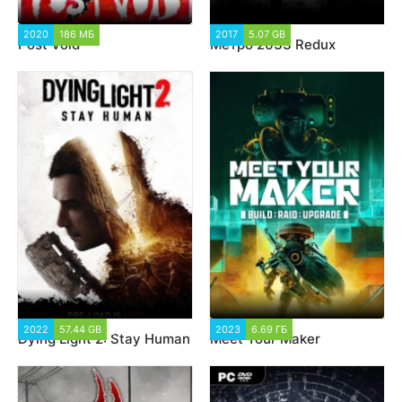
2020
186 МБ
2 453
2017
5.07 GB
107 884
Post Void
Mетро 2033 Redux
2022
57.44 GB
12 266
2023
6.69 ГБ
2 327
Dying Light 2: Stay Human
Meet Your Maker