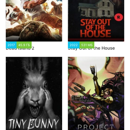
2017
45.9 ГБ
92 673
2022
531 МБ
2 095
Dead Island 2
Stay Out of the House