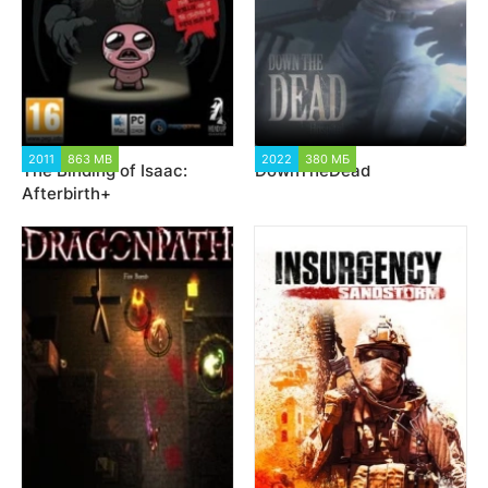
2011
863 MB
125 568
2022
380 МБ
1 133
The Binding of Isaac:
DownTheDead
Afterbirth+