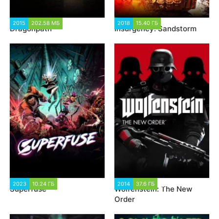
2015
202.58 МБ
1 058
2018
15.40 ГБ
3 624
Dragonpath
Insurgency: Sandstorm
2023
10.24 ГБ
1 432
2014
37.6 ГБ
4 537
Superfuse
Wolfenstein: The New
Order