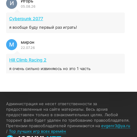
Игорь
Red Chaos - The Strict Order
И
05.08.26
5.43 ГБ
2025
04.12.2025
Cyberpunk 2077
я вообще буду первый раз играть!
Prey
мирон
16.95 ГБ
2017
М
22.07.26
04.12.2025
Hill Climb Racing 2
я очень сильно извиняюсь но это 1 часть
кочегар женских пись
К
15.07.26
EA Sports UFC 4
Администрация не несет ответственности за
предоставленные на сайте материалы. Весь архив
если эта для пс а не для пк какого лешего вы пишите
предоставлен только в ознакомительных целях. Любой
на пк !!!!! Сука ебланойды космические вы напишите
торрент файл будет удален по требованию правообладателя.
блять на пк с установлением Эмулятора сука калеки на
Претензии правообладателей принимаются на
evgenr3@ya.ru
мозг блять последней стадии
/
Top лучших игр всех времён
Fannie