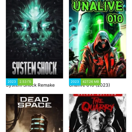
2023
2.53 ГБ
5 961
2023
427.26 MB
1 679
System Shock Remake
Unalive 010 (2023)