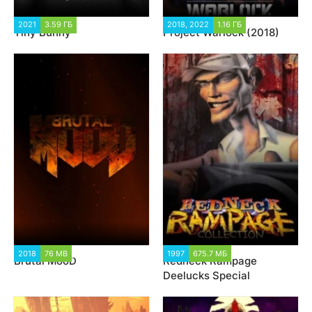
2021
3.59 ГБ
11 913
2018, 2022
1.16 ГБ
10 810
Tiny Bunny
Project Warlock (2018)
2018
76 MB
16 632
1997
675.7 МБ
3 205
Brutal MooD
Redneck Rampage
Deelucks Special