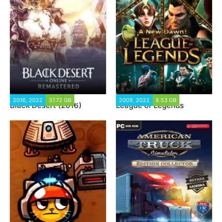
2016, 2022
37.72 GB
94 702
2009, 2022
8.53 GB
67 904
Black Desert (2016)
League of Legends