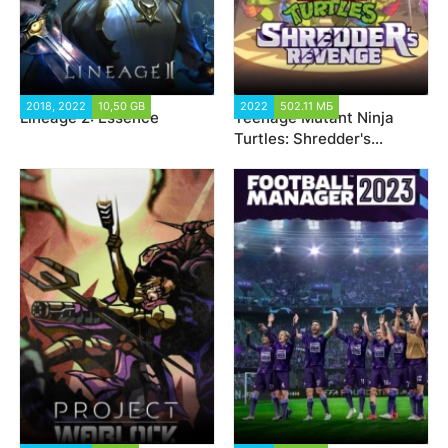
2018, 2022
10,50 GB
31 216
2022
502.11 МБ
6 050
Lineage 2: Essence
Teenage Mutant Ninja
Turtles: Shredder's
Revenge