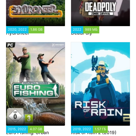
2020, 2022
1.86 GB
10 401
2022
989 МБ
4 858
Hydroneer
DeadPoly
2015, 2022
4.07 GB
12 397
2019, 2022
1.57 ГБ
7 439
Euro Fishing: Urban
Risk of Rain 2 (2019)