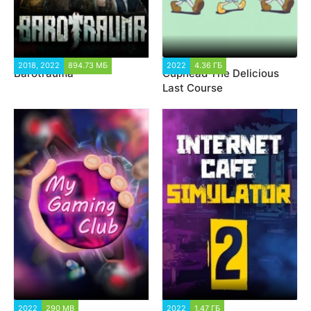
2018, 2022
894.73 МБ
22 652
2022
4.36 ГБ
31 285
Barotrauma
Cuphead The Delicious
Last Course
2022
290 MB
5 168
2022
1.47 ГБ
2 408