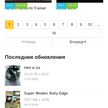
2022
228 МБ
5 914
2022
1.72 ГБ
4 815
Naruto Kunoichi Trainer
Blood West
1
2
3
4
5
6
7
8
9
10
...
16
Назад
Вперед
Последние обновления
Hell is Us
24.73 ГБ
2025
21.01.2026
Super Woden: Rally Edge
757.7 МБ
2026
19.01.2026