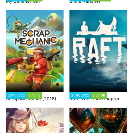
My Summer Car
Slime Rancher
2017, 2022
3.48 ГБ
51 404
2018, 2022
2.03 GB
44 416
Scrap Mechanic (2016)
Raft: The Final Chapter