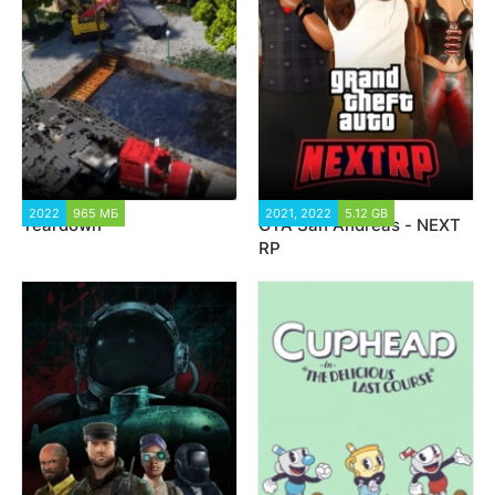
2022
965 МБ
18 339
2021, 2022
5.12 GB
54 835
Teardown
GTA San Andreas - NEXT
RP