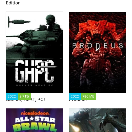
Edition
2022
2.7 ГБ
2 693
2022
786 МБ
2 221
Gunner, HEAT, PC!
Prodeus