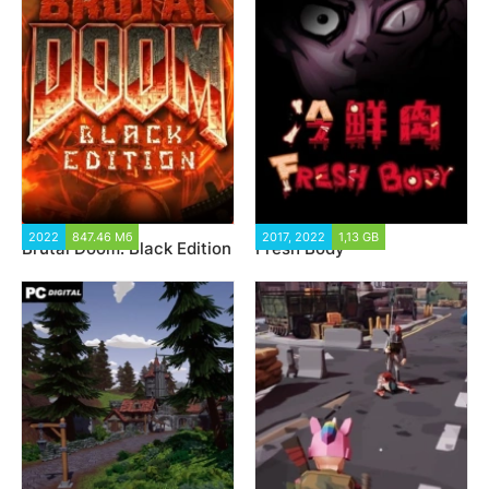
2022
847.46 Мб
7 608
2017, 2022
1,13 GB
9 898
Brutal Doom: Black Edition
Fresh Body