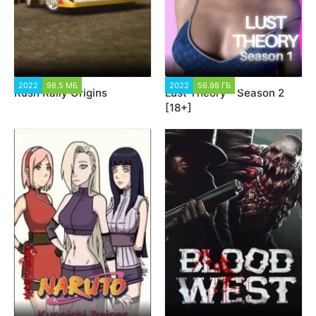
2022
98.5 МБ
2 146
2022
56.98 ГБ
34 202
Rush Rally Origins
Lust Theory - Season 2
[18+]