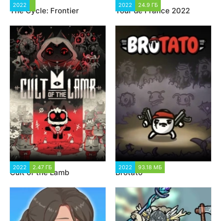
2022
3 979
2022
24.9 ГБ
2 071
The Cycle: Frontier
Tour de France 2022
2022
2.47 ГБ
4 599
2022
93.18 МБ
3 907
Cult of the Lamb
Brotato