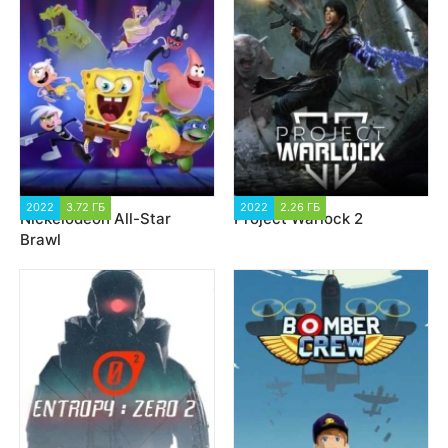
2022
3.72 ГБ
2 170
2022
2.26 ГБ
2 711
Nickelodeon All-Star
Project Warlock 2
Brawl