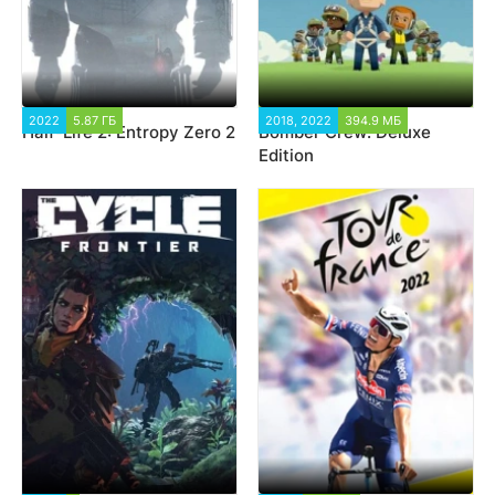
2022
5.87 ГБ
8 854
2018, 2022
394.9 МБ
6 144
Half-Life 2: Entropy Zero 2
Bomber Crew: Deluxe
Edition