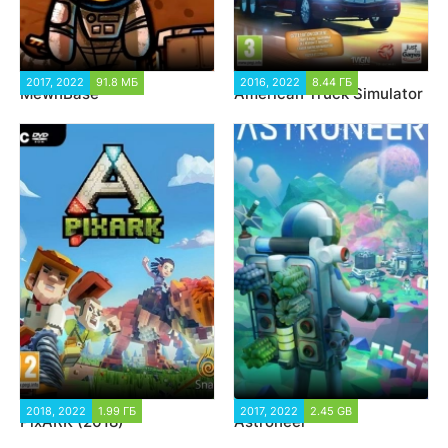
2017, 2022
91.8 МБ
28 404
2016, 2022
8.44 ГБ
67 883
MewnBase
American Truck Simulator
2018, 2022
1.99 ГБ
26 777
2017, 2022
2.45 GB
36 425
PixARK (2018)
Astroneer