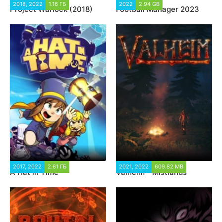
2018, 2022
1.16 ГБ
10 810
2022
2.94 GB
9 790
Project Warlock (2018)
Football Manager 2023
2017, 2022
2.61 ГБ
5 143
2021, 2022
609.82 MB
25 732
A Hat in Time
Valheim - Mistlands