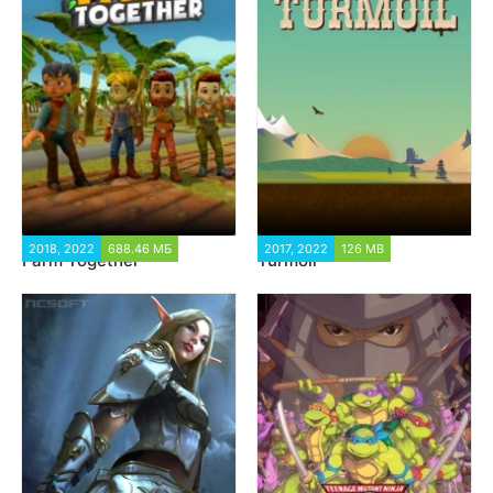
2018, 2022
688.46 МБ
13 255
2017, 2022
126 MB
12 347
Farm Together
Turmoil