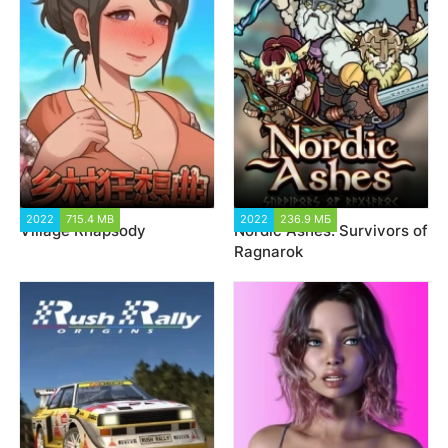
2022
715.4 MB
7 347
2022
236.9 МБ
3 264
Village Rhapsody
Nordic Ashes: Survivors of
Ragnarok