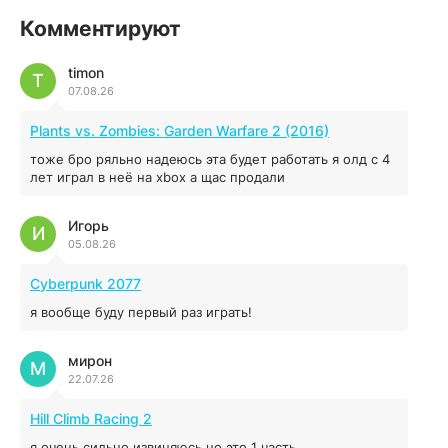
illWill
Комментируют
4.96 ГБ
2023
04.12.2025
timon
T
07.08.26
MAFIA: THE OLD COUNTRY
Plants vs. Zombies: Garden Warfare 2 (2016)
44.98 ГБ
2025
тоже бро ряльно надеюсь эта будет работать я олд с 4
04.12.2025
лет играл в неё на xbox а щас продали
Игорь
Red Chaos - The Strict Order
И
05.08.26
5.43 ГБ
2025
04.12.2025
Cyberpunk 2077
я вообще буду первый раз играть!
Prey
мирон
16.95 ГБ
2017
М
22.07.26
04.12.2025
Hill Climb Racing 2
я очень сильно извиняюсь но это 1 часть