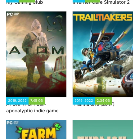
My Gaming Club
Internet Cafe Simulator 2
2019, 2022
7.45 GB
28 435
2019, 2022
2.34 GB
13 828
ATOM RPG: Post-
Trailmakers (2017)
apocalyptic indie game