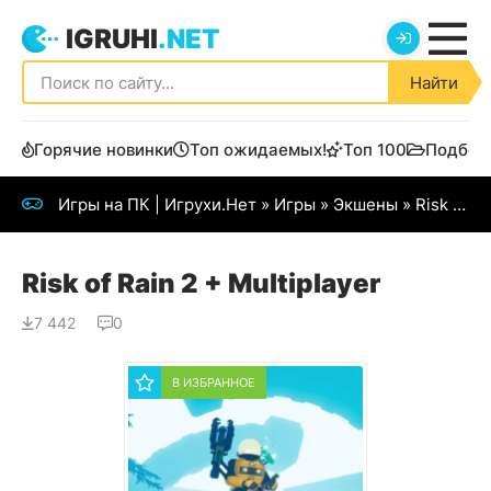
IGRUHI
.NET
Найти
Горячие новинки
Топ ожидаемых!
Топ 100
Подбор
Игры на ПК | Игрухи.Нет
»
Игры
»
Экшены
» Risk of Rain 2 (2019)
Risk of Rain 2 + Multiplayer
7 442
0
В ИЗБРАННОЕ