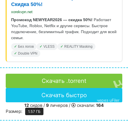
Скидка 50%!
xorekvpn.net
Промокод NEWYEAR2026 — скидка 50%!
Работает
YouTube, Roblox, Netflix и другие сервисы. Быстрое
подключение, безлимитный трафик. Подходит для всей
семьи.
Без логов
VLESS
REALITY Masking
Double VPN
Скачать .torrent
Скачать быстро
через uFiler
12
сидов /
9
личеров /
скачали:
164
Размер:
1.57 ГБ