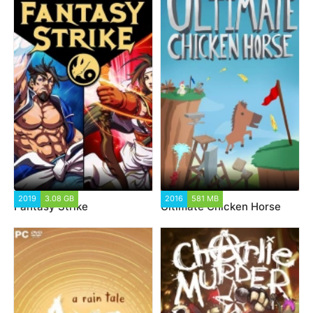
2019
3.08 GB
2016
581 MB
Fantasy Strike
Ultimate Chicken Horse