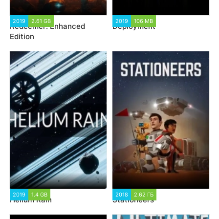
2019
2.61 GB
2019
106 MB
Redeemer: Enhanced
Deployment
Edition
2019
1.4 GB
2018
2.62 ГБ
Helium Rain
Stationeers