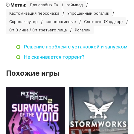
Метки:
/
/
Для слабых Пк
геймпад
/
/
Кастомизация персонажа
Упрощённый рогалик
/
/
/
Скролл-шутер
кооперативные
Сложные (Хардкор)
/
От 3 лица / От третьего лица
Рогалик
Решение проблем с установкой и запуском
Не скачивается торрент?
Похожие игры