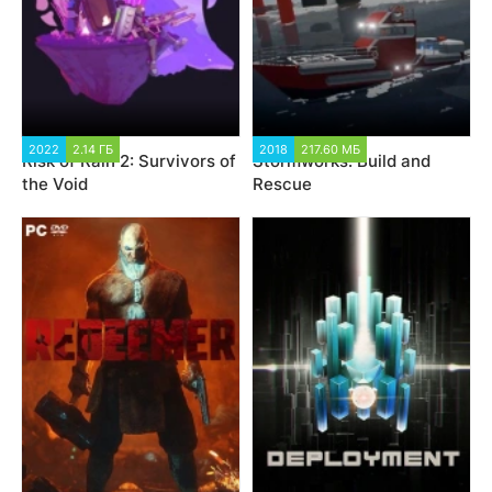
2022
2.14 ГБ
2018
217.60 МБ
Risk of Rain 2: Survivors of
Stormworks: Build and
the Void
Rescue