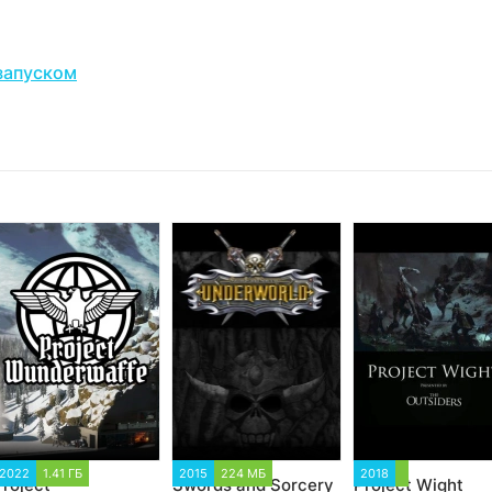
запуском
2022
1.41 ГБ
2015
224 МБ
2018
Project
Swords and Sorcery
Project Wight