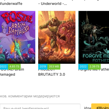
Wunderwaffe
- Underworld -
Definitive Edition
2022
4.85 ГБ
2019
353 MB
2022
2.39 ГБ
POSTAL: Brain
PROJECT
Forgive Me Fathe
Damaged
BRUTALITY 3.0
аков. комментарии модерируются
Или
Войт