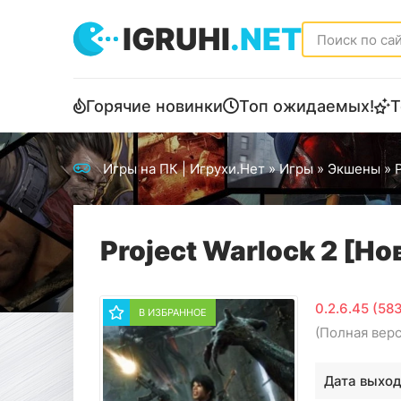
IGRUHI
.NET
Горячие новинки
Топ ожидаемых!
Т
Игры на ПК | Игрухи.Нет
»
Игры
»
Экшены
» P
Project Warlock 2 [Но
0.2.6.45 (58
В ИЗБРАННОЕ
(Полная вер
Дата выход