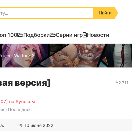
Найти
оп 100
Подборки
Серии игр
Новости
roject Warlock 2
вая версия]
2 711
307) на Русском
сия) Последняя
а:
🤘
10 июня 2022,