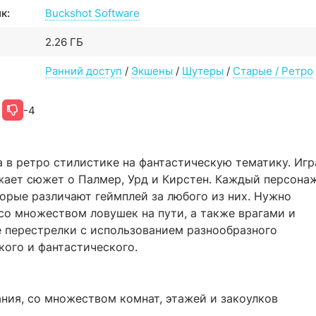
к:
Buckshot Software
2.26 ГБ
Ранний доступ
/
Экшены
/
Шутеры
/
Старые / Ретро
-4
а в ретро стилистике на фантастическую тематику. Игр
жает сюжет о Палмер, Урд и Кирстен. Каждый персона
орые различают геймплей за любого из них. Нужно
со множеством ловушек на пути, а также врагами и
е перестрелки с использованием разнообразного
кого и фантастического.
ния, со множеством комнат, этажей и закоулков