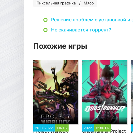
/
Пиксельная графика
Мясо
Решение проблем с установкой и 
Не скачивается торрент?
Похожие игры
2018, 2022
1.16 ГБ
2022
12.86 ГБ
Project Warlock
Ghostrunner Project