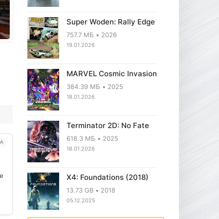
Super Woden: Rally Edge
757.7 МБ
2026
19.01.2026
MARVEL Cosmic Invasion
384.39 МБ
2025
18.01.2026
Terminator 2D: No Fate
618.3 МБ
2025
А
18.01.2026
ое
X4: Foundations (2018)
13.73 GB
2018
05.12.2025