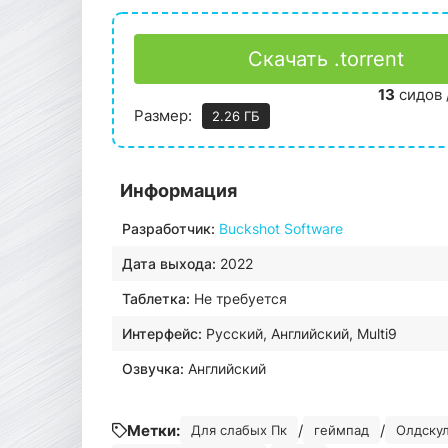
Скачать .torrent
13
сидов 
Размер:
2.26 ГБ
Информация
Разработчик:
Buckshot Software
Дата выхода:
2022
Таблетка:
Не требуется
Интерфейс:
Русский, Английский, Multi9
Озвучка:
Английский
Метки:
/
/
Для слабых Пк
геймпад
Олдску