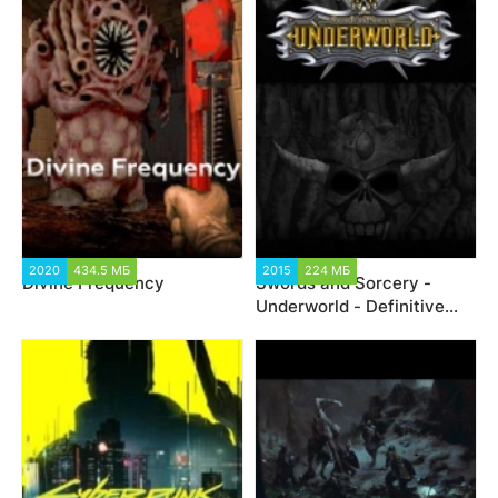
2020
434.5 МБ
2015
224 МБ
Divine Frequency
Swords and Sorcery -
Underworld - Definitive
Edition