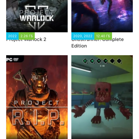
2022
2.26 ГБ
2020, 2022
12.40 ГБ
Project Warlock 2
Ghostrunner: Complete
Edition