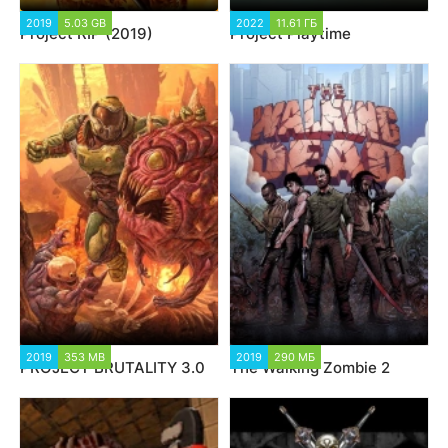
2019
5.03 GB
2022
11.61 ГБ
Project RIP (2019)
Project Playtime
2019
353 MB
2019
290 МБ
PROJECT BRUTALITY 3.0
The Walking Zombie 2