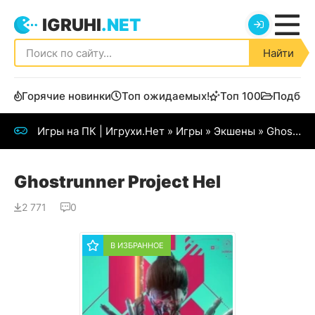
IGRUHI
.NET
Найти
Горячие новинки
Топ ожидаемых!
Топ 100
Подбор
Игры на ПК | Игрухи.Нет
»
Игры
»
Экшены
» Ghostrunner Project Hel
Ghostrunner Project Hel
2 771
0
В ИЗБРАННОЕ