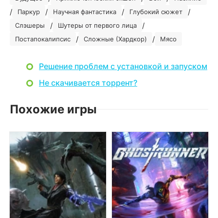
/
/
/
/
Паркур
Научная фантастика
Глубокий сюжет
/
/
Слэшеры
Шутеры от первого лица
/
/
Постапокалипсис
Сложные (Хардкор)
Мясо
Решение проблем с установкой и запуском
Не скачивается торрент?
Похожие игры