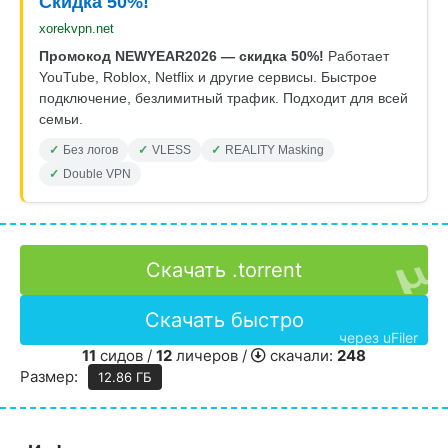
Скидка 50%!
xorekvpn.net
Промокод NEWYEAR2026 — скидка 50%!
Работает
YouTube, Roblox, Netflix и другие сервисы. Быстрое
подключение, безлимитный трафик. Подходит для всей
семьи.
Без логов
VLESS
REALITY Masking
Double VPN
Скачать .torrent
Скачать быстро
через uFiler
11
сидов /
12
личеров /
скачали:
248
Размер:
12.86 ГБ