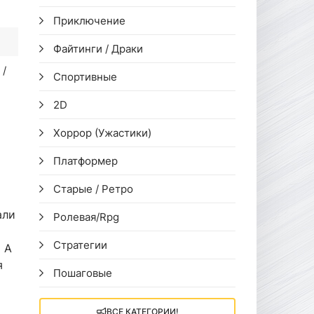
Приключение
Файтинги / Драки
/
Спортивные
2D
Хоррор (Ужастики)
Платформер
Старые / Ретро
али
Ролевая/Rpg
Стратегии
 А
я
Пошаговые
ВСЕ КАТЕГОРИИ!