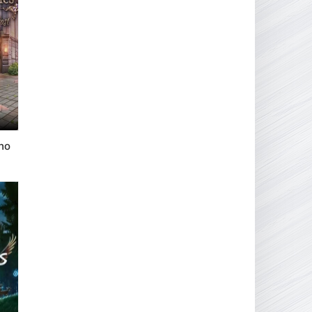
16.95 ГБ
2017
04.12.2025
ho