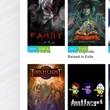
2023
4.58 ГБ
2022
1.3 ГБ
Family Curse
Royal Legends:
Raised in Exile