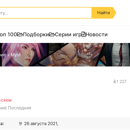
Найти
оп 100
Подборки
Серии игр
Новости
ние
» Myst
1 227
усском
сия) Последняя
а:
🤘
26 августа 2021,