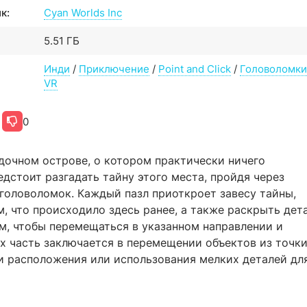
к:
Cyan Worlds Inc
5.51 ГБ
Инди
/
Приключение
/
Point and Click
/
Головоломки
VR
0
адочном острове, о котором практически ничего
едстоит разгадать тайну этого места, пройдя через
головоломок. Каждый пазл приоткроет завесу тайны,
м, что происходило здесь ранее, а также раскрыть дет
м, чтобы перемещаться в указанном направлении и
х часть заключается в перемещении объектов из точки
ти расположения или использования мелких деталей дл