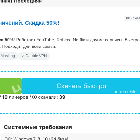
олная) Последняя
РЕКЛАМ
ничений. Скидка 50%!
а 50%!
Работает YouTube, Roblox, Netflix и другие сервисы. Быстр
 Подходит для всей семьи.
 Masking
Double VPN
Скачать быстро
через uFiler
/
10
личеров /
скачали:
39
Системные требования
ОС: Windows 7, 8, 10 (64 бита)