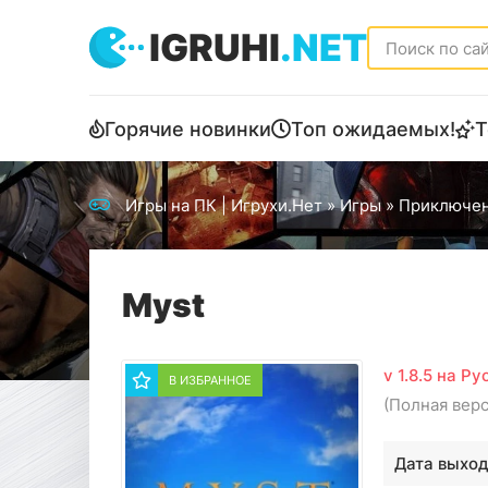
IGRUHI
.NET
Горячие новинки
Топ ожидаемых!
Т
Игры на ПК | Игрухи.Нет
»
Игры
»
Приключе
Myst
v 1.8.5 на Р
В ИЗБРАННОЕ
(Полная вер
Дата выход