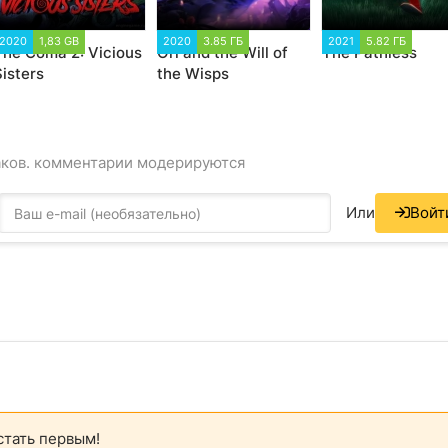
2020
1,83 GB
2020
3.85 ГБ
2021
5.82 ГБ
The Coma 2: Vicious
Ori and the Will of
The Pathless
Sisters
the Wisps
аков. комментарии модерируются
Или
Войт
стать первым!