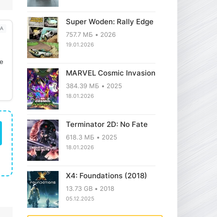
Super Woden: Rally Edge
А
757.7 МБ
2026
19.01.2026
ое
MARVEL Cosmic Invasion
384.39 МБ
2025
18.01.2026
Terminator 2D: No Fate
618.3 МБ
2025
18.01.2026
X4: Foundations (2018)
13.73 GB
2018
05.12.2025