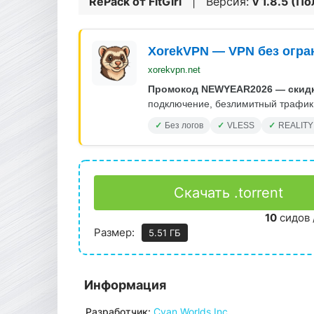
RePack от
FitGirl
| Версия:
v 1.8.5 (П
XorekVPN — VPN без огра
xorekvpn.net
Промокод NEWYEAR2026 — скидк
подключение, безлимитный трафик.
Без логов
VLESS
REALITY
Скачать .torrent
10
сидов 
Размер:
5.51 ГБ
Информация
Разработчик:
Cyan Worlds Inc