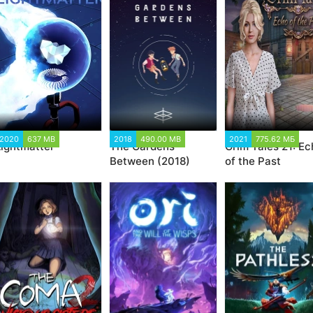
2020
637 MB
2018
490.00 MB
2021
775.62 МБ
Lightmatter
The Gardens
Grim Tales 21: Ec
Between (2018)
of the Past