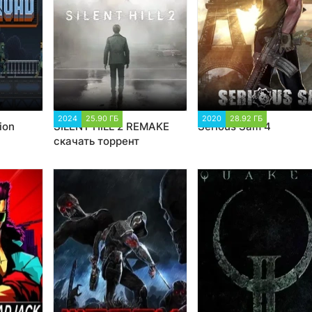
374
2024
25.90 ГБ
7 851
2020
28.92 ГБ
48 127
ion
SILENT HILL 2 REMAKE
Serious Sam 4
скачать торрент