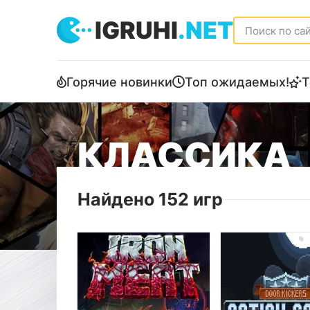
IGRUHI
.NET
Горячие новинки
Топ ожидаемых!
Т
КЛАССИКА
Найдено 152 игр