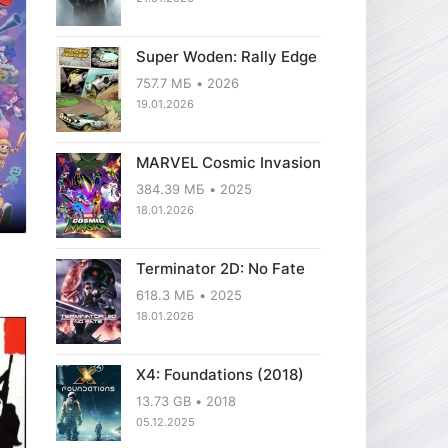
Super Woden: Rally Edge
757.7 МБ
2026
19.01.2026
MARVEL Cosmic Invasion
384.39 МБ
2025
18.01.2026
Terminator 2D: No Fate
618.3 МБ
2025
18.01.2026
X4: Foundations (2018)
13.73 GB
2018
05.12.2025