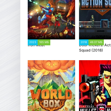
2023
165 МБ
5 967
2018
49.07 МБ
11 
Iron Meat
Door Kickers: Act
Squad (2018)