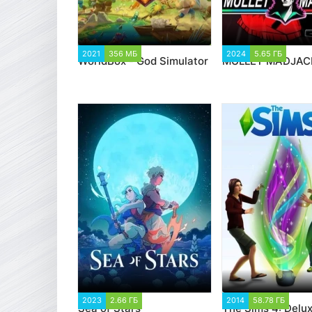
2021
356 МБ
4 257
2024
5.65 ГБ
3 2
WorldBox - God Simulator
MULLET MADJAC
2023
2.66 ГБ
1 247
2014
58.78 ГБ
1 01
Sea of Stars
The Sims 4: Delu