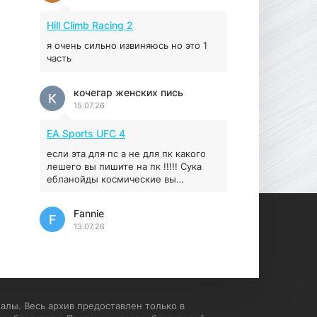
Prey
Hill Climb Racing 2
16.95 ГБ
2017
04.12.2025
я очень сильно извиняюсь но это 1
часть
кочегар женских пись
К
15.07.26
EA Sports UFC 4
если эта для пс а не для пк какого
лешего вы пишите на пк !!!!! Сука
ебланойды космические вы
напишите блять на пк с
установлением Эмулятора сука
Fannie
калеки на мозг блять последней
F
13.07.26
стадии
My Summer Car
Раменбет — место, где азарт
подаётся «аль денте», где каждый
спин — как идеальная лапша. Подача
алы. Весь архив предоставлен только в
— быстро, горячо и честно —