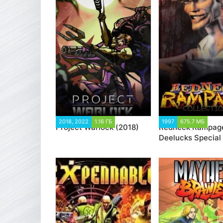
2018, 2022
1.16 ГБ
10 808
1997
675.7 МБ
3 
Project Warlock (2018)
Redneck Rampag
Deelucks Special