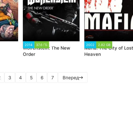
 777
2014
37.6 ГБ
4 533
2002
2.82 GB
158 011
Wolfenstein: The New
Mafia: The City of Los
Order
Heaven
2
3
4
5
6
7
Вперед