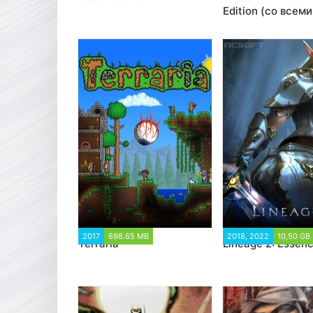
Edition (со всеми
дополнениями)
2017
698.65 MB
348 607
2018, 2022
10,50 GB
Terraria
Lineage 2: Essen