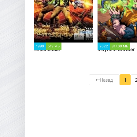
1999
519 МБ
1 200
2022
817.60 МБ
1
Expendable
Mayhem Brawler
Назад
1