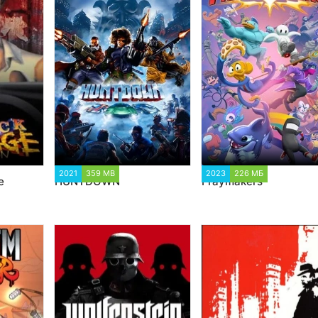
204
2021
359 MB
3 437
2023
226 МБ
2 211
e
HUNTDOWN
Fraymakers