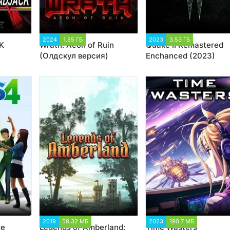
42
2024
1.55 ГБ
2 624
2023
3.53 ГБ
6 824
K
Wrath: Aeon of Ruin
Quake II Remastered
(Олдскул версия)
Enchanced (2023)
0 408
2019
58.32 МБ
2 017
2023
190.7 МБ
1 500
xe
Legends of Amberland:
Time Wasters