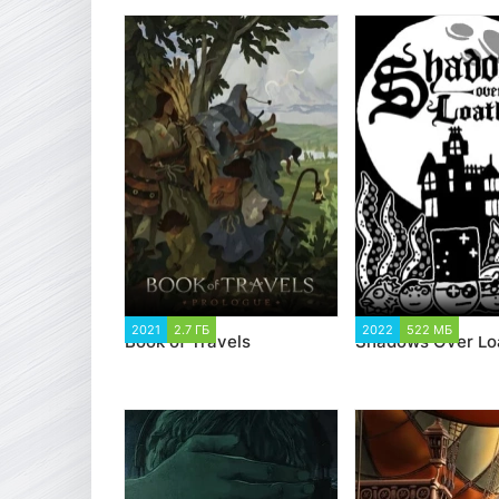
2021
2.7 ГБ
1 438
2022
522 МБ
9
Book of Travels
Shadows Over Lo