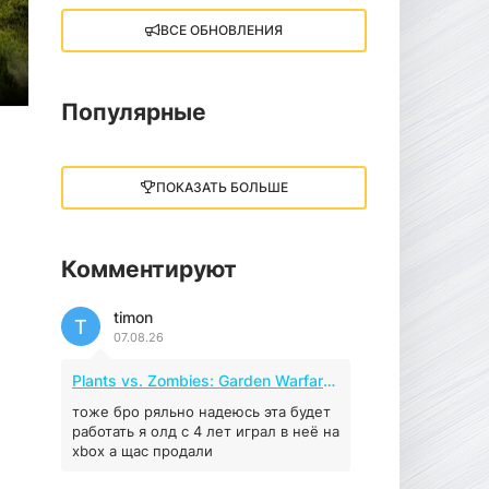
ВСЕ ОБНОВЛЕНИЯ
Little Nightmares III
13 ГБ
2025
05.12.2025
Популярные
illWill
4.96 ГБ
2023
ПОКАЗАТЬ БОЛЬШЕ
04.12.2025
Комментируют
MAFIA: THE OLD
COUNTRY
timon
44.98 ГБ
2025
T
07.08.26
04.12.2025
Plants vs. Zombies: Garden Warfare 2 (2016)
Red Chaos - The Strict
Order
тоже бро ряльно надеюсь эта будет
работать я олд с 4 лет играл в неё на
5.43 ГБ
2025
xbox а щас продали
04.12.2025