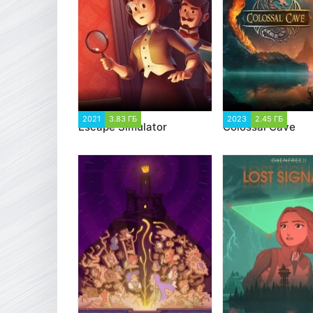
2021
3.83 ГБ
3 361
2023
2.45 ГБ
1 7
Escape Simulator
Colossal Cave