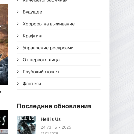
Будущее
Хорроры на выживание
Крафтинг
Управление ресурсами
От первого лица
Глубокий сюжет
Фэнтези
n
Последние обновления
Hell is Us
24.73 ГБ
2025
21.01.2026