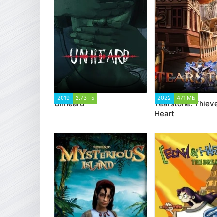
2019
2.73 ГБ
1 281
2022
471 МБ
1 47
Unheard
Tearstone: Thieve
Heart