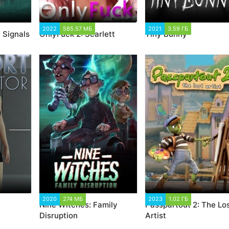
44
2022
585.57 МБ
12 377
2021
3.59 ГБ
11 913
 Signals
OnlyFuck 2: Scarlett
Tiny Bunny
9
2020
274 МБ
1 937
2023
1.02 ГБ
1 079
Nine Witches: Family
Passpartout 2: The Lo
Disruption
Artist