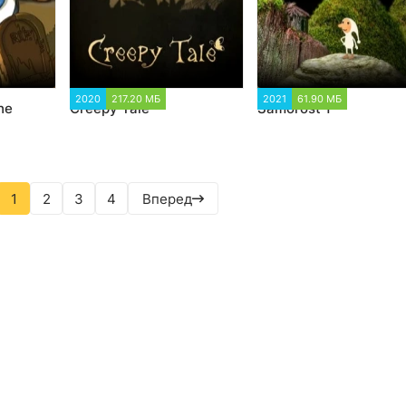
7
2020
217.20 МБ
1 457
2021
61.90 МБ
3 406
he
Creepy Tale
Samorost 1
1
2
3
4
Вперед