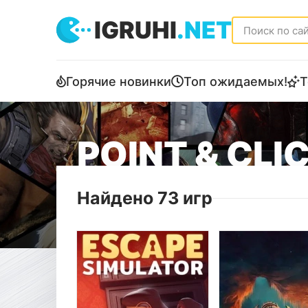
IGRUHI
.NET
Горячие новинки
Топ ожидаемых!
Т
POINT & CLI
Найдено 73 игр