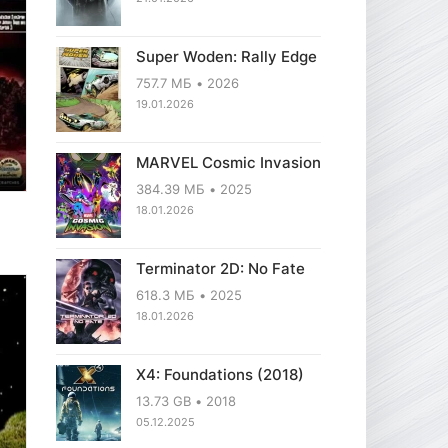
Super Woden: Rally Edge
757.7 МБ
2026
19.01.2026
MARVEL Cosmic Invasion
384.39 МБ
2025
18.01.2026
Terminator 2D: No Fate
618.3 МБ
2025
18.01.2026
X4: Foundations (2018)
13.73 GB
2018
05.12.2025