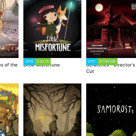
1
2019
2.02 ГБ
1 386
2011
877.85 МБ
1 873
s of the
Little Misfortune
Scratches - Director's
Cut