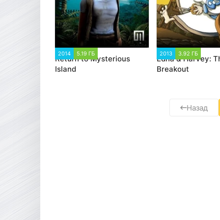
2014
5.19 ГБ
1 786
2013
3.92 ГБ
4 77
Return to Mysterious
Edna & Harvey: T
Island
Breakout
Назад