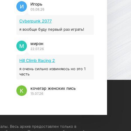
Prey
Игорь
И
05.08.26
16.95 ГБ
2017
04.12.2025
Cyberpunk 2077
я вообще буду первый раз играть!
мирон
М
22.07.26
Hill Climb Racing 2
я очень сильно извиняюсь но это 1
часть
кочегар женских пись
К
15.07.26
EA Sports UFC 4
если эта для пс а не для пк какого
лешего вы пишите на пк !!!!! Сука
ебланойды космические вы
алы. Весь архив предоставлен только в
напишите блять на пк с