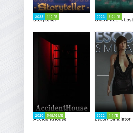
2023
1.12 ГБ
3 922
2023
3.94 ГБ
3 8
Storyteller
OXENFREE II: Lost
2020
548.16 МБ
1 188
2022
4.4 ГБ
23 58
AccidentHouse
Escort Simulator