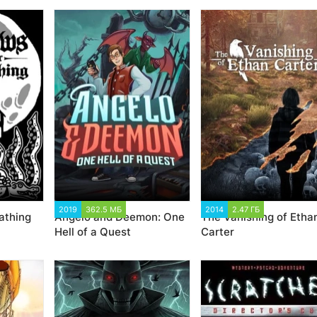
43
2019
362.5 МБ
1 252
2014
2.47 ГБ
1 682
athing
Angelo and Deemon: One
The Vanishing of Etha
Hell of a Quest
Carter