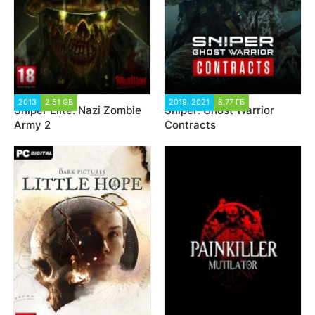
2013
2.51 GB
8 883
2019, 2021
8.77 ГБ
47 662
Sniper Elite: Nazi Zombie
Sniper: Ghost Warrior
Army 2
Contracts