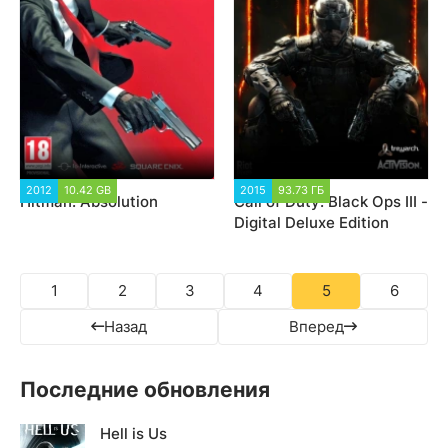
2012
10.42 GB
46 492
2015
93.73 ГБ
80 091
Hitman: Absolution
Call of Duty: Black Ops III -
Digital Deluxe Edition
1
2
3
4
5
6
Назад
Вперед
Последние обновления
Hell is Us