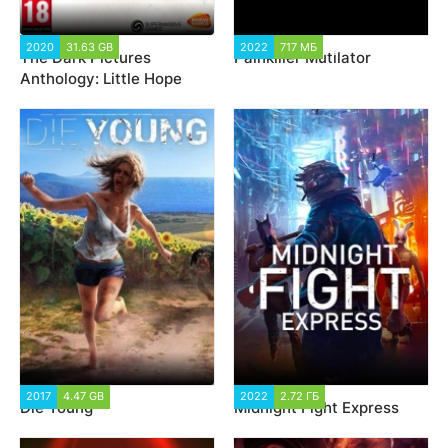
2020
31.63 GB
8 172
2022
717 МБ
2 743
The Dark Pictures
Painkiller Mutilator
Anthology: Little Hope
2017
4.47 GB
16 753
2022
2.72 ГБ
2 397
Die Young
Midnight Fight Express