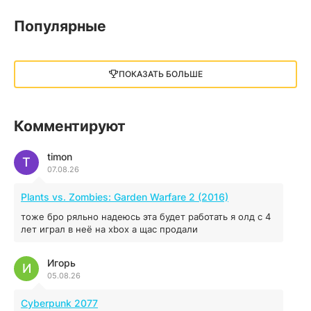
05.12.2025
Популярные
Little Nightmares III
13 ГБ
2025
ПОКАЗАТЬ БОЛЬШЕ
05.12.2025
illWill
Комментируют
4.96 ГБ
2023
04.12.2025
timon
T
07.08.26
MAFIA: THE OLD COUNTRY
Plants vs. Zombies: Garden Warfare 2 (2016)
44.98 ГБ
2025
тоже бро ряльно надеюсь эта будет работать я олд с 4
04.12.2025
лет играл в неё на xbox а щас продали
Игорь
Red Chaos - The Strict Order
И
05.08.26
5.43 ГБ
2025
04.12.2025
Cyberpunk 2077