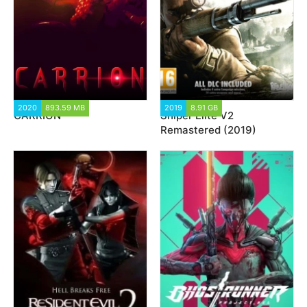
2020
893.59 MB
8 134
2019
8.91 GB
29 580
CARRION
Sniper Elite V2
Remastered (2019)