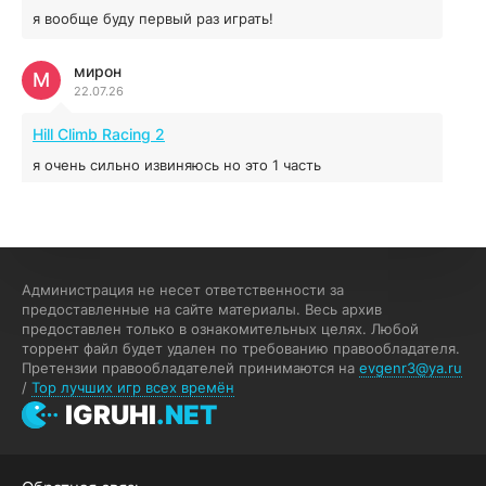
я вообще буду первый раз играть!
Prey
мирон
16.95 ГБ
2017
М
22.07.26
04.12.2025
Hill Climb Racing 2
я очень сильно извиняюсь но это 1 часть
кочегар женских пись
К
15.07.26
EA Sports UFC 4
Администрация не несет ответственности за
предоставленные на сайте материалы. Весь архив
если эта для пс а не для пк какого лешего вы пишите
предоставлен только в ознакомительных целях. Любой
на пк !!!!! Сука ебланойды космические вы напишите
торрент файл будет удален по требованию правообладателя.
блять на пк с установлением Эмулятора сука калеки на
Претензии правообладателей принимаются на
evgenr3@ya.ru
мозг блять последней стадии
/
Top лучших игр всех времён
Fannie
IGRUHI
.NET
F
13.07.26
My Summer Car