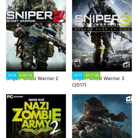
2013
6.08 ГБ
48 375
2017
41.17 GB
155 857
Sniper: Ghost Warrior 2
Sniper: Ghost Warrior 3
(2017)