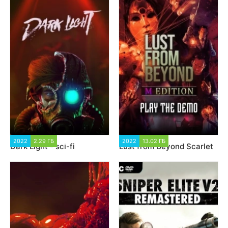
2022
2.29 ГБ
1 911
2022
13.02 ГБ
3 993
Dark Light - sci-fi
Lust from Beyond Scarlet