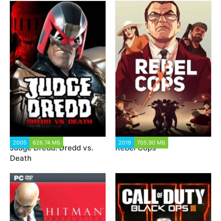
2005
626.74 МБ
3 208
2019
705.90 МБ
5 842
Judge Dredd: Dredd vs.
Rebel Cops
Death