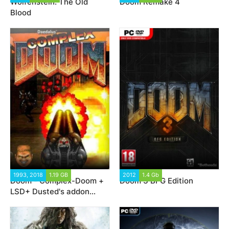
Wolfenstein: The Old
Doom Remake 4
Blood
1993, 2018
1.19 GB
24 758
2012
1.4 Gb
37 267
Doom - Complex-Doom +
Doom 3 BFG Edition
LSD+ Dusted's addon
(1993-2019)