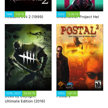
1998
1.19 ГБ
5 319
2022
12.86 ГБ
2 772
Resident Evil 2 (1999)
Ghostrunner Project Hel
2016, 2022
28.90 ГБ
44 342
2003
1.61 ГБ
87 631
Dead by Daylight:
Postal 2
Ultimate Edition (2016)