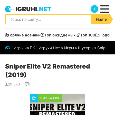
IGRUHI
.NET
Найти
Горячие новинки
Топ ожидаемых!
Топ 100
Подбор
Игры на ПК | Игрухи.Нет
»
Игры
»
Шутеры
» Sniper Elite V2 Remastered (2019)
Sniper Elite V2 Remastered
(2019)
29 573
1
В ИЗБРАННОЕ