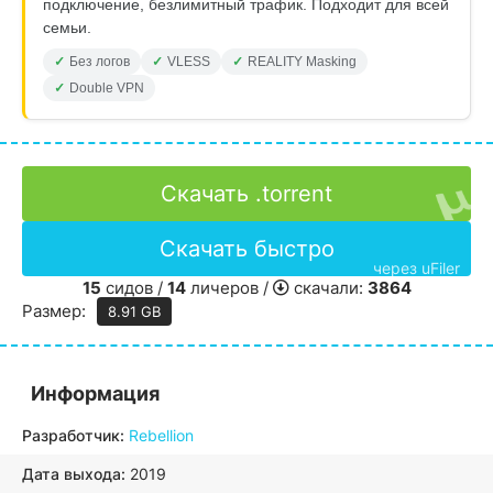
подключение, безлимитный трафик. Подходит для всей
семьи.
Без логов
VLESS
REALITY Masking
Double VPN
Скачать .torrent
Скачать быстро
через uFiler
15
сидов /
14
личеров /
скачали:
3864
Размер:
8.91 GB
Информация
Разработчик:
Rebellion
Дата выхода:
2019