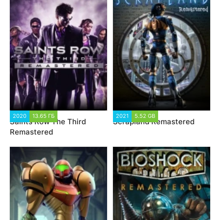
2020
13.65 ГБ
2021
5.52 GB
Saints Row The Third
Scrapland Remastered
Remastered