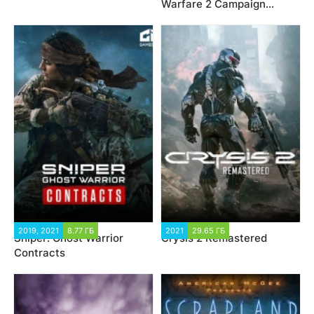
Warfare 2 Campaign
Remastered
2019, 2021
8.77 ГБ
2021
29.65 ГБ
Sniper: Ghost Warrior
Crysis 2 Remastered
Contracts