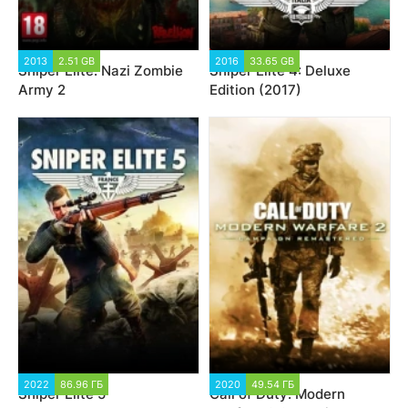
2013
2.51 GB
2016
33.65 GB
Sniper Elite: Nazi Zombie
Sniper Elite 4: Deluxe
Army 2
Edition (2017)
2022
86.96 ГБ
2020
49.54 ГБ
Sniper Elite 5
Call of Duty: Modern