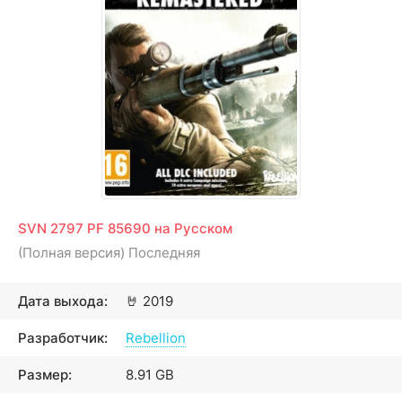
SVN 2797 PF 85690 на Русском
(Полная версия) Последняя
Дата выхода:
🤘
2019
Разработчик:
Rebellion
Размер:
8.91 GB