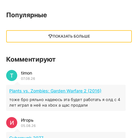
05.12.2025
Популярные
Little Nightmares III
13 ГБ
2025
ПОКАЗАТЬ БОЛЬШЕ
05.12.2025
illWill
Комментируют
4.96 ГБ
2023
04.12.2025
timon
T
07.08.26
MAFIA: THE OLD COUNTRY
Plants vs. Zombies: Garden Warfare 2 (2016)
44.98 ГБ
2025
тоже бро ряльно надеюсь эта будет работать я олд с 4
04.12.2025
лет играл в неё на xbox а щас продали
Игорь
Red Chaos - The Strict Order
И
05.08.26
5.43 ГБ
2025
04.12.2025
Cyberpunk 2077