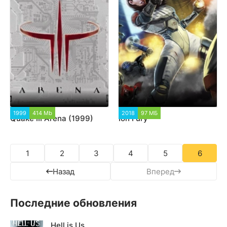
1999
414 Mb
32 483
2018
97 МБ
10 660
Quake III Arena (1999)
Ion Fury
1
2
3
4
5
6
Назад
Вперед
Последние обновления
Hell is Us