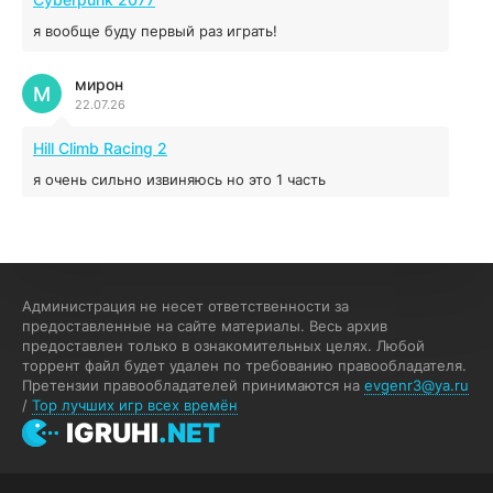
я вообще буду первый раз играть!
Prey
мирон
16.95 ГБ
2017
М
22.07.26
04.12.2025
Hill Climb Racing 2
я очень сильно извиняюсь но это 1 часть
кочегар женских пись
К
15.07.26
EA Sports UFC 4
Администрация не несет ответственности за
предоставленные на сайте материалы. Весь архив
если эта для пс а не для пк какого лешего вы пишите
предоставлен только в ознакомительных целях. Любой
на пк !!!!! Сука ебланойды космические вы напишите
торрент файл будет удален по требованию правообладателя.
блять на пк с установлением Эмулятора сука калеки на
Претензии правообладателей принимаются на
evgenr3@ya.ru
мозг блять последней стадии
/
Top лучших игр всех времён
Fannie
IGRUHI
.NET
F
13.07.26
My Summer Car