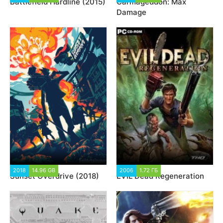
Battlefield Hardline (2015)
Carmageddon: Max
Damage
2018
14.96 GB
9 211
2006
1.72 ГБ
3 471
Sunset Overdrive (2018)
EVIL Dead Regeneration