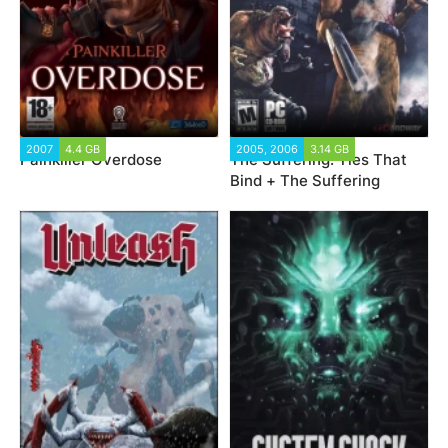
2007
4.4 GB
2005, 2006
3.14 GB
Painkiller Overdose
The Suffering: Ties That
Bind + The Suffering