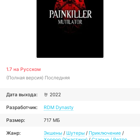
1.7 на Русском
(Полная версия) Последняя
Дата выхода:
🤘
2022
Разработчик:
RDM Dynasty
Размер:
717 МБ
Жанр:
Экшены
/
Шутеры
/
Приключение
/
Хоррор (Ужастики)
/
Старые / Ретро