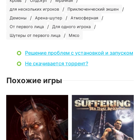
/
/
/
Кровь
Олдскул
Мрачная
/
/
для нескольких игроков
Приключенческий экшен
/
/
/
Демоны
Арена-шутер
Атмосферная
/
/
От первого лица
Для одного игрока
/
Шутеры от первого лица
Мясо
Решение проблем с установкой и запуском
Не скачивается торрент?
Похожие игры