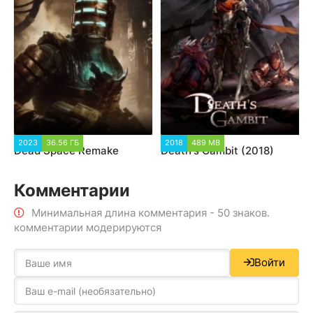
2023
36.56 ГБ
2018
489 MB
Dead Space Remake
Death's Gambit (2018)
Комментарии
Минимальная длина комментария - 50 знаков.
комментарии модерируются
Войти