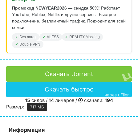
Промокод NEWYEAR2026 — скидка 50%!
Работает
YouTube, Roblox, Netflix и другие сервисы. Быстрое
подключение, безлимитный трафик. Подходит для всей
семьи.
Без логов
VLESS
REALITY Masking
Double VPN
Скачать .torrent
Скачать быстро
через uFiler
15
сидов /
14
личеров /
скачали:
194
Размер:
717 МБ
Информация