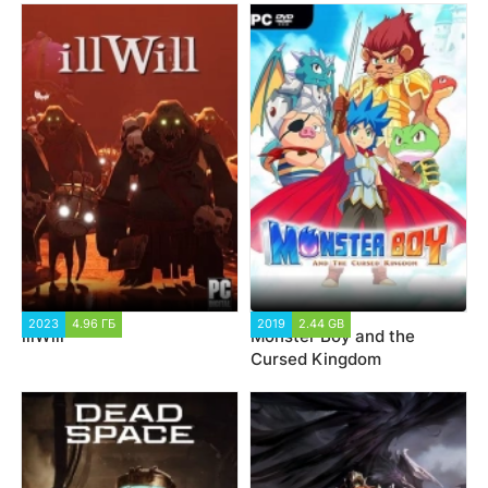
2023
4.96 ГБ
2019
2.44 GB
illWill
Monster Boy and the
Cursed Kingdom