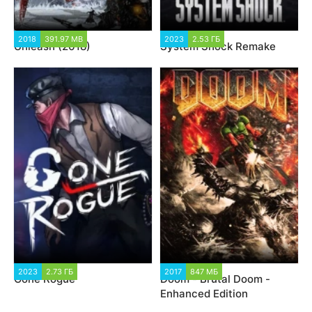
2018
391.97 MB
2023
2.53 ГБ
Unleash (2018)
System Shock Remake
2023
2.73 ГБ
2017
847 МБ
Gone Rogue
Doom - Brutal Doom -
Enhanced Edition