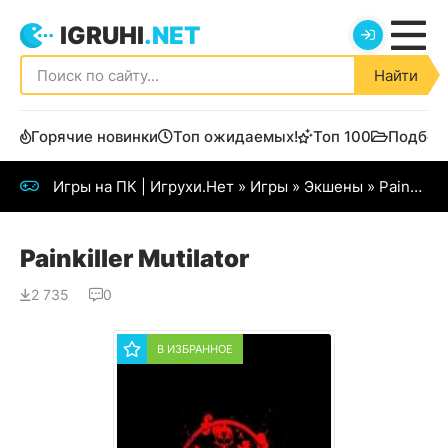
IGRUHI
.NET
Найти
Горячие новинки
Топ ожидаемых!
Топ 100
Подбор
Игры на ПК | Игрухи.Нет
»
Игры
»
Экшены
» Painkiller Mutilator
Painkiller Mutilator
2 735
0
В ИЗБРАННОЕ