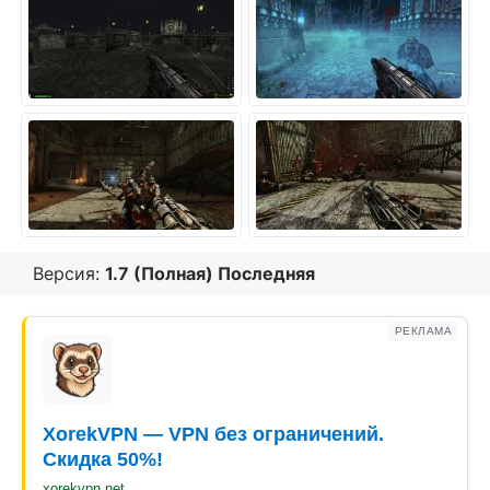
Версия:
1.7 (Полная) Последняя
РЕКЛАМА
XorekVPN — VPN без ограничений.
Скидка 50%!
xorekvpn.net