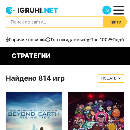
IGRUHI
.NET
Найти
Горячие новинки
Топ ожидаемых!
Топ 100
Подбор
СТРАТЕГИИ
Найдено 814 игр
ДАТЕ