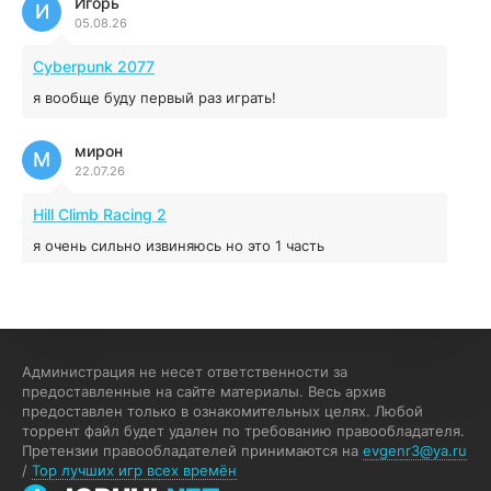
Игорь
Red Chaos - The Strict Order
И
05.08.26
5.43 ГБ
2025
04.12.2025
Cyberpunk 2077
я вообще буду первый раз играть!
Prey
мирон
16.95 ГБ
2017
М
22.07.26
04.12.2025
Hill Climb Racing 2
я очень сильно извиняюсь но это 1 часть
кочегар женских пись
К
15.07.26
EA Sports UFC 4
Администрация не несет ответственности за
предоставленные на сайте материалы. Весь архив
если эта для пс а не для пк какого лешего вы пишите
предоставлен только в ознакомительных целях. Любой
на пк !!!!! Сука ебланойды космические вы напишите
торрент файл будет удален по требованию правообладателя.
блять на пк с установлением Эмулятора сука калеки на
Претензии правообладателей принимаются на
evgenr3@ya.ru
мозг блять последней стадии
/
Top лучших игр всех времён
Fannie