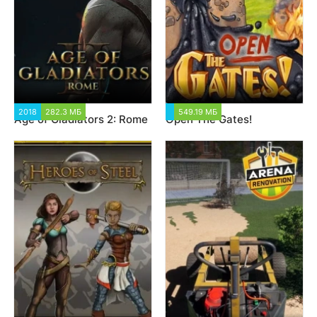
2018
282.3 МБ
1 432
549.19 МБ
1 472
Age of Gladiators 2: Rome
Open The Gates!