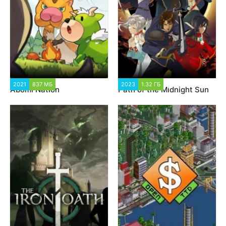
2021
837 МБ
1 115
2023
1.32 ГБ
2 164
Abomi Nation
Path of the Midnight Sun