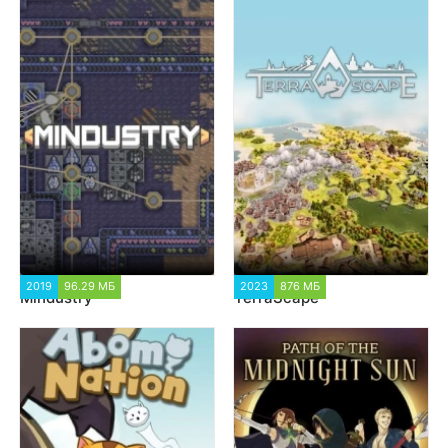
2019
96.29 МБ
2 187
2023
876 МБ
1 682
Mindustry
TerraScape