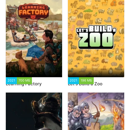
2021
700 МБ
1 189
2021
196 МБ
961
Learning Factory
Let's Build a Zoo