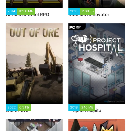
2014
109.6 МБ
1 704
2023
2.69 ГБ
1 386
Heroes of Steel RPG
Stadium Renovator
2022
6.5 ГБ
4 898
2018
240 MB
22 314
Out of Ore
Project Hospital