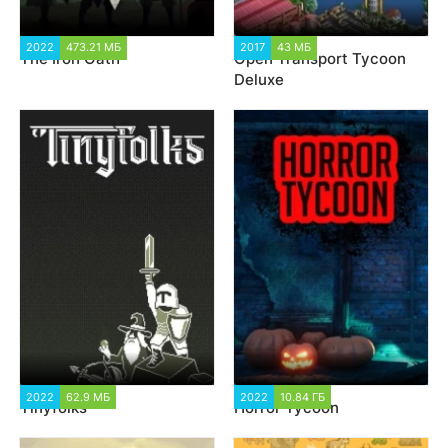
2022
473.21 МБ
1 479
2017
43 МБ
1 240
The Iron Oath
Open Transport Tycoon
Deluxe
2022
62.9 МБ
1 001
2022
10.84 ГБ
1 356
Tinyfolks
Horror Tycoon