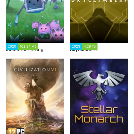
2020
162.34 МБ
1 366
2023
4.28 ГБ
1 395
Industrial Petting
Skyclimbers