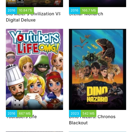
2016
10.84 ГБ
22 062
2016
166.7 МБ
1 475
Sid Meier's Civilization VI:
Stellar Monarch
Digital Deluxe
2016
667 МБ
1 133
2023
542 МБ
1 935
Youtubers Life
Dino Hazard: Chronos
Blackout