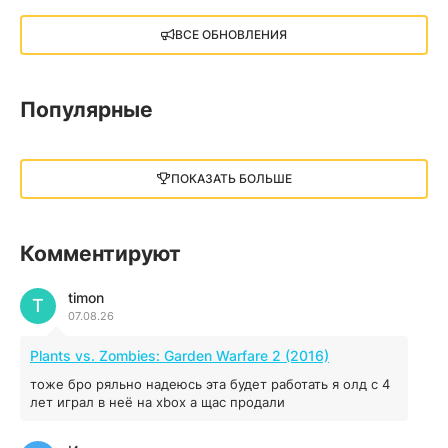
X4: Foundations (2018)
ВСЕ ОБНОВЛЕНИЯ
13.73 GB
2018
05.12.2025
Популярные
Little Nightmares III
13 ГБ
2025
ПОКАЗАТЬ БОЛЬШЕ
05.12.2025
illWill
Комментируют
4.96 ГБ
2023
04.12.2025
timon
T
07.08.26
MAFIA: THE OLD COUNTRY
Plants vs. Zombies: Garden Warfare 2 (2016)
44.98 ГБ
2025
тоже бро ряльно надеюсь эта будет работать я олд с 4
04.12.2025
лет играл в неё на xbox а щас продали