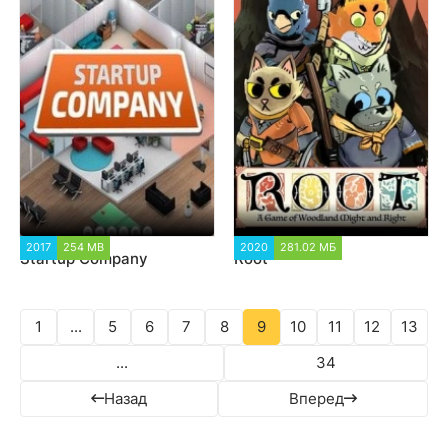
2017
254 MB
8 045
2020
281.02 МБ
2 137
Startup Company
Root
1
...
5
6
7
8
9
10
11
12
13
...
34
Назад
Вперед