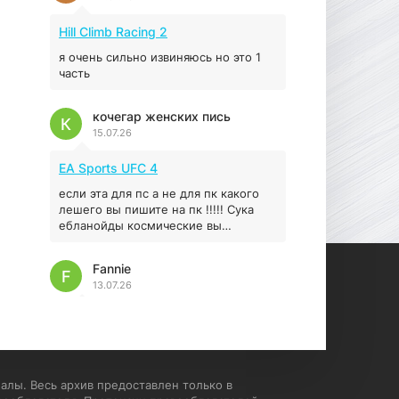
Prey
Hill Climb Racing 2
16.95 ГБ
2017
04.12.2025
я очень сильно извиняюсь но это 1
часть
кочегар женских пись
К
15.07.26
EA Sports UFC 4
если эта для пс а не для пк какого
лешего вы пишите на пк !!!!! Сука
ебланойды космические вы
напишите блять на пк с
установлением Эмулятора сука
Fannie
калеки на мозг блять последней
F
13.07.26
стадии
My Summer Car
Раменбет — место, где азарт
подаётся «аль денте», где каждый
спин — как идеальная лапша. Подача
алы. Весь архив предоставлен только в
— быстро, горячо и честно —