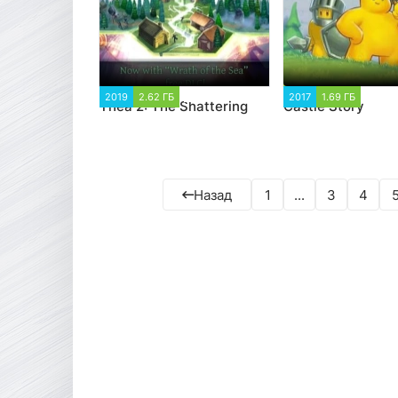
2019
2.62 ГБ
3 064
2017
1.69 ГБ
39 17
Thea 2: The Shattering
Castle Story
Назад
1
...
3
4