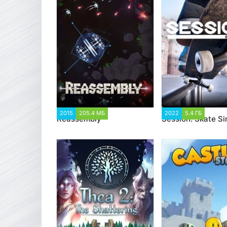
2015
205.4 МБ
1 272
2022
5.4 ГБ
1 363
Reassembly
Session: Skate S