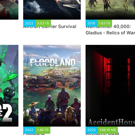
2022
3.03 ГБ
2 239
2018
1.63 ГБ
22 148
Aircraft Carrier Survival
Warhammer 40,000:
Gladius - Relics of War
Deluxe Edition
 522
2022
1.46 ГБ
2 216
2020
548.16 МБ
1 188
Floodland
AccidentHouse