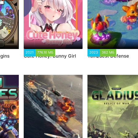
5
2021
774.16 МБ
3 630
2023
362 МБ
1 073
gins
Cute Honey: Bunny Girl
TailQuest Defense