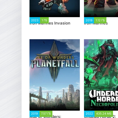
2023
1 ГБ
2 906
2019
1.12 ГБ
3 784
Iron Marines Invasion
Iron Marines
2019
7.57 ГБ
18 614
2022
435.24 МБ
2
Age of Wonders:
Undead Horde 2: