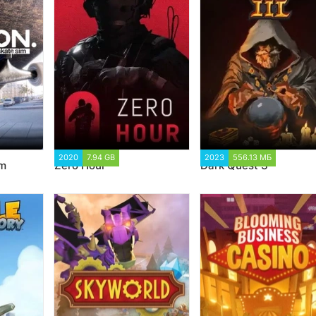
2020
7.94 GB
1 980
2023
556.13 МБ
1 287
im
Zero Hour
Dark Quest 3