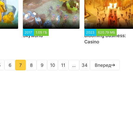
9
2017
1.05 ГБ
1 346
2023
620.79 МБ
1 360
Skyworld
Blooming Business:
Casino
5
6
7
8
9
10
11
...
34
Вперед