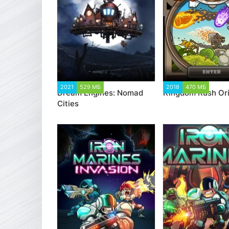
2021
529 МБ
2 405
2018
470 МБ
7 11
Dream Engines: Nomad
Kingdom Rush Ori
Cities