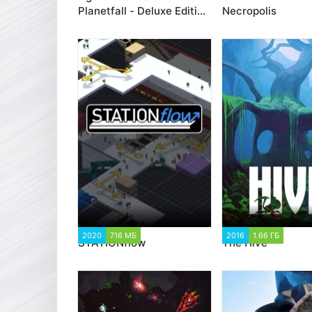
Planetfall - Deluxe Edition
Necropolis
(2019)
2020
716 МБ
977
2016
1.66 ГБ
1 64
STATIONflow
The Hive