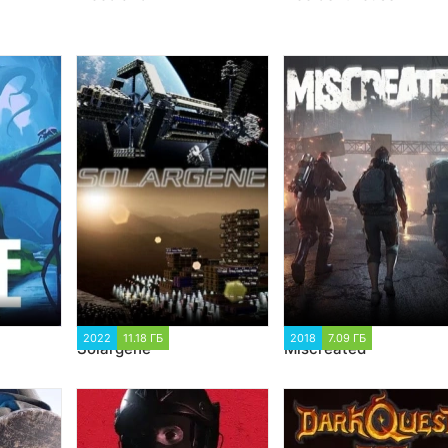
2
2022
11.18 ГБ
1 169
2018
7.09 ГБ
6 856
Solargene
Miscreated