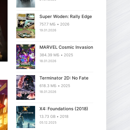
Super Woden: Rally Edge
757.7 МБ
2026
19.01.2026
MARVEL Cosmic Invasion
384.39 МБ
2025
18.01.2026
Terminator 2D: No Fate
618.3 МБ
2025
18.01.2026
X4: Foundations (2018)
13.73 GB
2018
05.12.2025