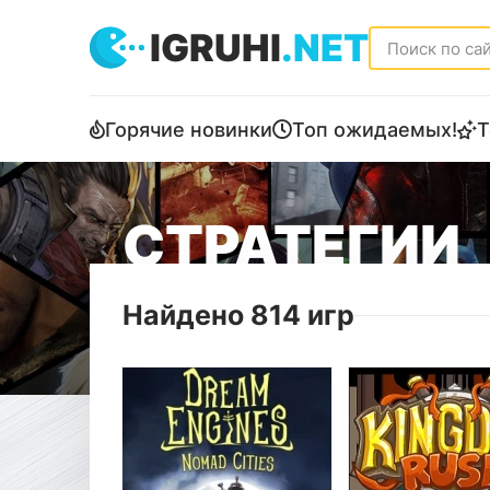
IGRUHI
.NET
Горячие новинки
Топ ожидаемых!
Т
СТРАТЕГИИ
Найдено 814 игр