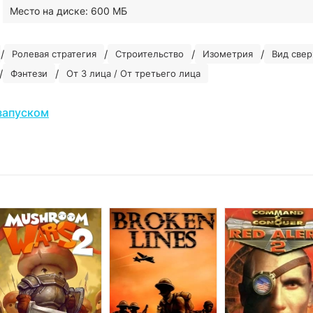
Место на диске: 600 МБ
/
/
/
/
Ролевая стратегия
Строительство
Изометрия
Вид свер
/
/
Фэнтези
От 3 лица / От третьего лица
запуском