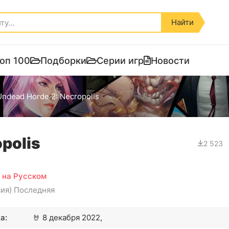
Найти
оп 100
Подборки
Серии игр
Новости
Undead Horde 2: Necropolis
polis
2 523
) на Русском
сия) Последняя
а:
🤘
8 декабря 2022,