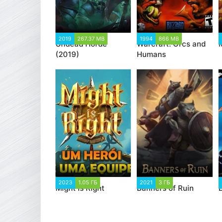
2019
267.37 MB
1994
866 MB
Undead Horde
Warcraft: Orcs and
(2019)
Humans
2023
1.05 ГБ
2021
3 ГБ
Might is Right
Banners of Ruin