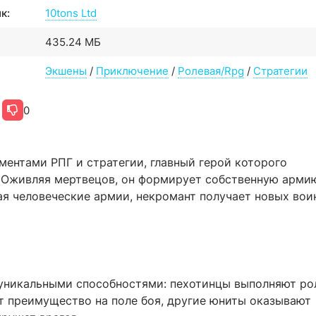
к:
10tons Ltd
435.24 МБ
Экшены
/
Приключение
/
Ролевая/Rpg
/
Стратегии
0
ментами РПГ и стратегии, главный герой которого
 Оживляя мертвецов, он формирует собственную арми
ая человеческие армии, некромант получает новых вои
 уникальными способностями: пехотинцы выполняют ро
т преимущество на поле боя, другие юниты оказывают