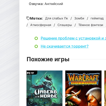
Озвучка:
Английский
Метки:
/
/
Для слабых Пк
Зомби
геймпад
/
/
/
Атмосферная
Слэшеры
Тёмное фэнтези
Решение проблем с установкой и 
Не скачивается торрент?
Похожие игры