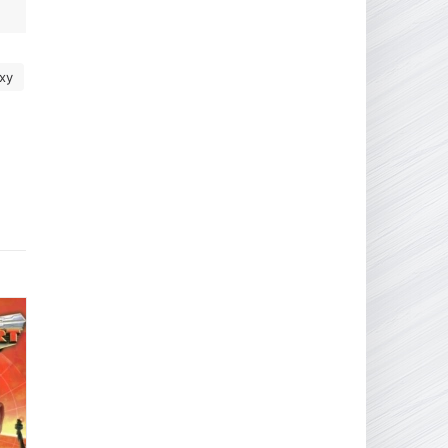
16.95 ГБ
2017
04.12.2025
ху