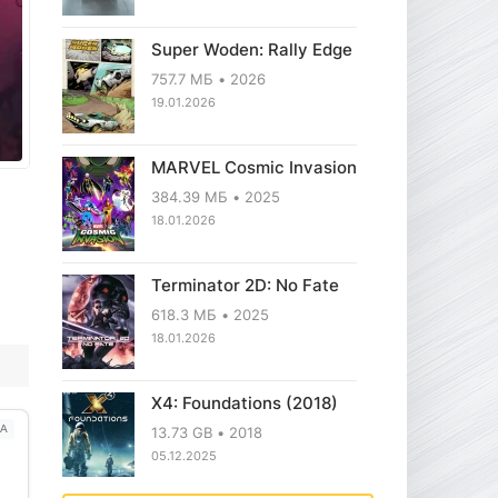
Super Woden: Rally Edge
757.7 МБ
2026
19.01.2026
MARVEL Cosmic Invasion
384.39 МБ
2025
18.01.2026
Terminator 2D: No Fate
618.3 МБ
2025
18.01.2026
X4: Foundations (2018)
А
13.73 GB
2018
05.12.2025