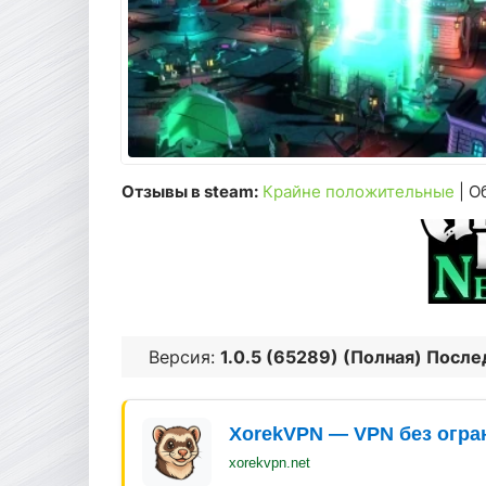
Отзывы в steam:
Крайне положительные
| О
Версия:
1.0.5 (65289) (Полная) После
XorekVPN — VPN без огра
xorekvpn.net