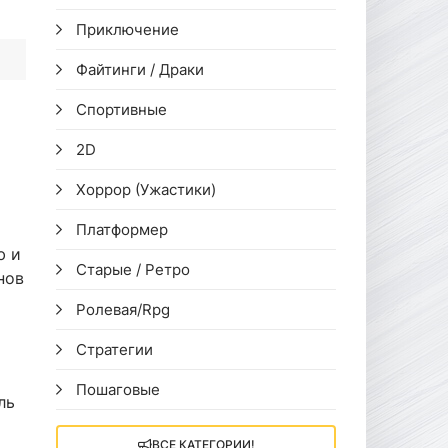
Приключение
Файтинги / Драки
Спортивные
2D
Хоррор (Ужастики)
Платформер
ю и
Старые / Ретро
нов
Ролевая/Rpg
Стратегии
Пошаговые
ль
ВСЕ КАТЕГОРИИ!