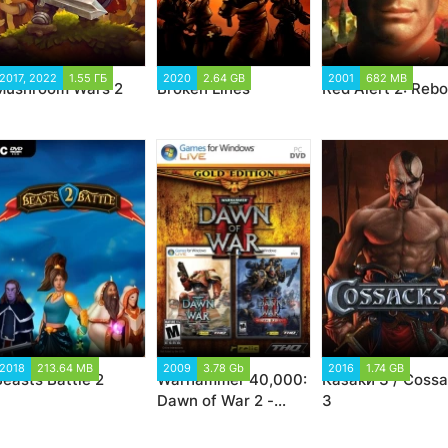
2017, 2022
1.55 ГБ
2020
2.64 GB
2001
682 MB
Mushroom Wars 2
Broken Lines
Red Alert 2: Rebo
2018
213.64 MB
2009
3.78 Gb
2016
1.74 GB
Beasts Battle 2
Warhammer 40,000:
Казаки 3 / Coss
Dawn of War 2 -
3
Gold Edition