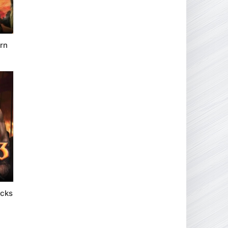
rn
acks