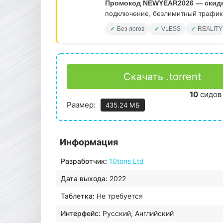
Промокод NEWYEAR2026 — скидк
подключение, безлимитный трафик.
Без логов
VLESS
REALITY
Скачать .torrent
10
сидов
Размер:
435.24 МБ
Информация
Разработчик:
10tons Ltd
Дата выхода:
2022
Таблетка:
Не требуется
Интерфейс:
Русский, Английский