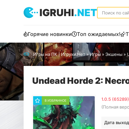
IGRUHI
.NET
Горячие новинки
Топ ожидаемых!
Т
Игры на ПК | Игрухи.Нет
»
Игры
»
Экшены
» 
Undead Horde 2: Necro
1.0.5 (65289
В ИЗБРАННОЕ
(Полная вер
Дата выход