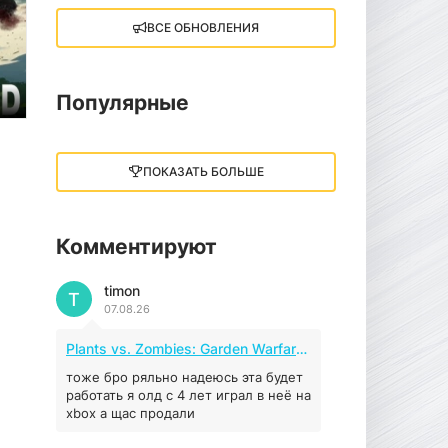
ВСЕ ОБНОВЛЕНИЯ
Little Nightmares III
13 ГБ
2025
05.12.2025
Популярные
illWill
4.96 ГБ
2023
ПОКАЗАТЬ БОЛЬШЕ
04.12.2025
Комментируют
MAFIA: THE OLD
COUNTRY
timon
44.98 ГБ
2025
T
07.08.26
04.12.2025
Plants vs. Zombies: Garden Warfare 2 (2016)
Red Chaos - The Strict
Order
тоже бро ряльно надеюсь эта будет
работать я олд с 4 лет играл в неё на
5.43 ГБ
2025
xbox а щас продали
04.12.2025