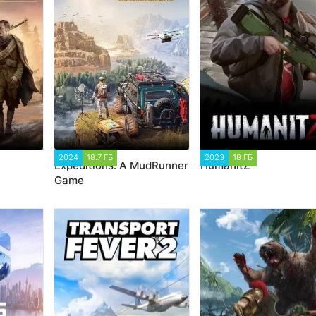
04
2024
18.7 ГБ
1 995
2023
18 ГБ
1 832
Expeditions: A MudRunner
HumanitZ
Game