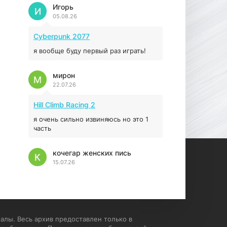
Prey
Игорь
И
05.08.26
16.95 ГБ
2017
04.12.2025
Cyberpunk 2077
я вообще буду первый раз играть!
мирон
М
22.07.26
Hill Climb Racing 2
я очень сильно извиняюсь но это 1
часть
кочегар женских пись
К
15.07.26
EA Sports UFC 4
если эта для пс а не для пк какого
лешего вы пишите на пк !!!!! Сука
ебланойды космические вы
алы. Весь архив предоставлен только в
напишите блять на пк с