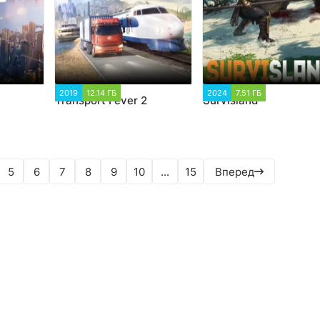
929
2019
12.14 ГБ
4 367
2024
7.51 ГБ
2 813
Transport Fever 2
Survisland
5
6
7
8
9
10
...
15
Вперед