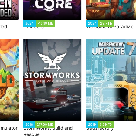
7
2024
716.10 МБ
5 338
2024
29.7 ГБ
5 246
ded
Drill Core
Welcome to ParadiZe
7
2018
217.60 МБ
40 518
2019
8.69 ГБ
16 261
imulator
Stormworks: Build and
Satisfactory
Rescue