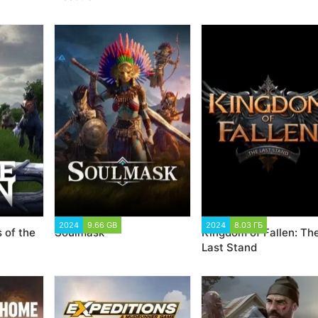
0
2024
9.66 GB
3 007
2024
8.03 ГБ
1 564
 of the
Soulmask
Kingdom of Fallen: Th
Last Stand