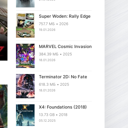
Super Woden: Rally Edge
757.7 МБ
2026
19.01.2026
MARVEL Cosmic Invasion
384.39 МБ
2025
18.01.2026
Terminator 2D: No Fate
618.3 МБ
2025
18.01.2026
X4: Foundations (2018)
13.73 GB
2018
05.12.2025