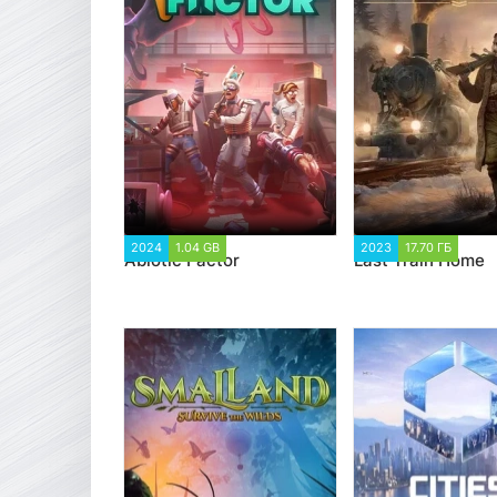
2024
1.04 GB
1 377
2023
17.70 ГБ
1 5
Abiotic Factor
Last Train Home