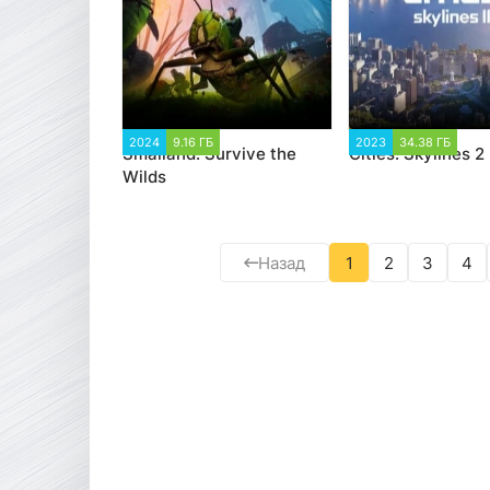
2024
9.16 ГБ
1 917
2023
34.38 ГБ
1 
Smalland: Survive the
Cities: Skylines 2
Wilds
Назад
1
2
3
4