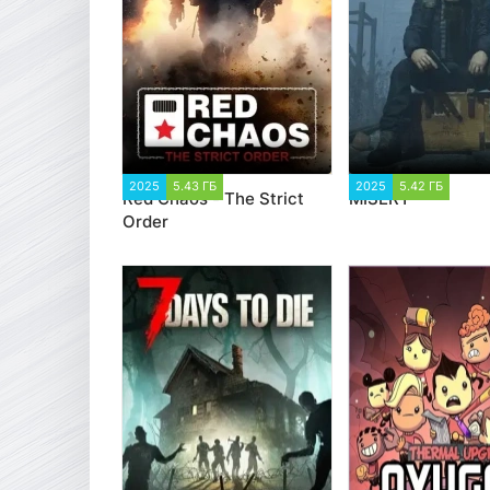
2025
5.43 ГБ
2 096
2025
5.42 ГБ
1 5
Red Chaos - The Strict
MISERY
Order