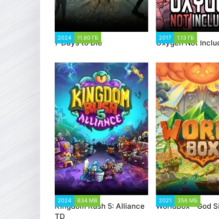
2024
11.80 ГБ
2 749
2017
1.13 ГБ
101 58
7 Days to Die
Oxygen Not Inclu
2024
634 MB
3 619
2021
356 МБ
4 26
Kingdom Rush 5: Alliance
WorldBox - God S
TD