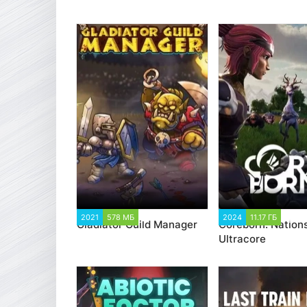
2021
578 МБ
2 693
2024
11.17 ГБ
1 85
Gladiator Guild Manager
Coreborn: Nations
Ultracore