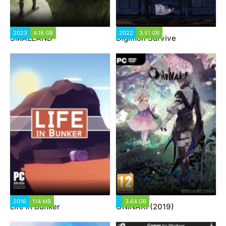
2023
4.18 GB
2022
3.51 GB
SMALLAND
Digimon Survive
2016
114 MB
3.64 GB
Life in Bunker
ONINAKI (2019)