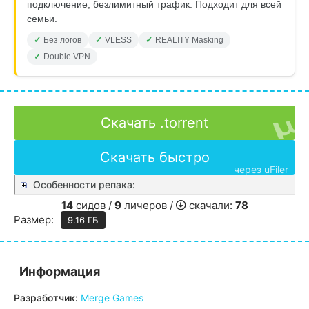
подключение, безлимитный трафик. Подходит для всей
семьи.
Без логов
VLESS
REALITY Masking
Double VPN
Скачать .torrent
Скачать быстро
через uFiler
Особенности репака:
14
сидов /
9
личеров /
скачали:
78
Размер:
9.16 ГБ
Информация
Разработчик:
Merge Games