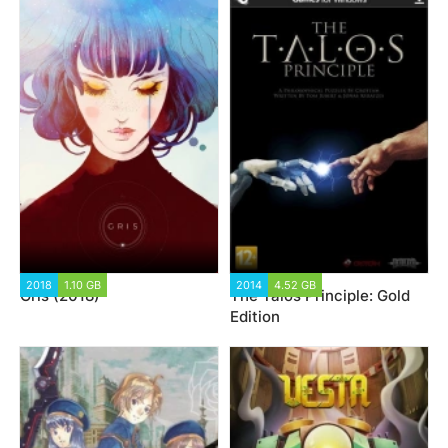
2018
1.10 GB
2014
4.52 GB
Gris (2018)
The Talos Principle: Gold
Edition