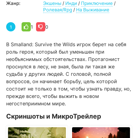
Жанр:
Экшены
/
Инди
/
Приключение
/
Ролевая/Rpg
/
На Выживание
1
0
1
В Smalland: Survive the Wilds игрок берет на себя
роль героя, который был уменьшен при
необъяснимых обстоятельствах. Протагонист
проснулся в лесу, не зная, была ли такая же
судьба у других людей. С головой, полной
вопросов, он начинает борьбу, цель которой
состоит не только в том, чтобы узнать правду, но,
прежде всего, чтобы выжить в новом
негостеприимном мире.
Скриншоты и МикроТрейлер