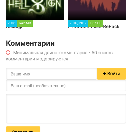
2018
642 MB
2016, 2017
1.37 GB
HellSign
Firewatch v1.09 RePack
Комментарии
Минимальная длина комментария - 50 знаков.
комментарии модерируются
Войти