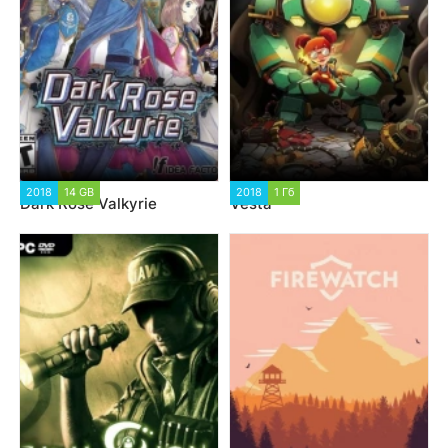
2018
14 GB
2018
1 Гб
Dark Rose Valkyrie
Vesta