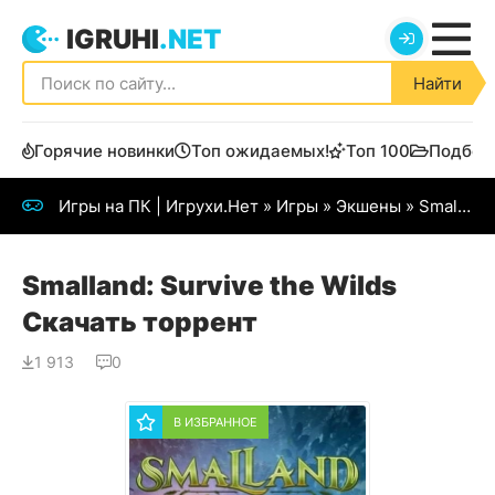
IGRUHI
.NET
Найти
Горячие новинки
Топ ожидаемых!
Топ 100
Подбор
Игры на ПК | Игрухи.Нет
»
Игры
»
Экшены
» Smalland: Survive the Wilds
Smalland: Survive the Wilds
Скачать торрент
1 913
0
В ИЗБРАННОЕ