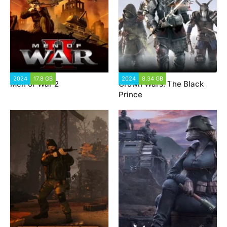
2024
17.8 GB
4 896
2024
8.34 GB
2 120
Men of War 2
Crown Wars: The Black
Prince