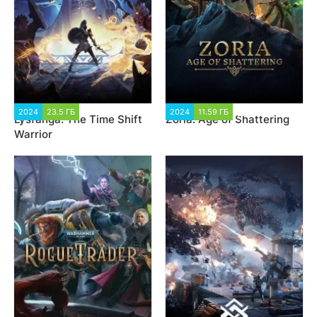
2024
23.5 ГБ
1 458
2024
11.59 ГБ
2 190
Lysfanga: The Time Shift
Zoria: Age of Shattering
Warrior