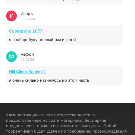
Игорь
Red Chaos - The Strict Order
И
05.08.26
5.43 ГБ
2025
04.12.2025
Cyberpunk 2077
я вообще буду первый раз играть!
Prey
мирон
16.95 ГБ
2017
М
22.07.26
04.12.2025
Hill Climb Racing 2
я очень сильно извиняюсь но это 1 часть
кочегар женских пись
К
15.07.26
EA Sports UFC 4
Администрация не несет ответственности за
предоставленные на сайте материалы. Весь архив
если эта для пс а не для пк какого лешего вы пишите
предоставлен только в ознакомительных целях. Любой
на пк !!!!! Сука ебланойды космические вы напишите
торрент файл будет удален по требованию правообладателя.
блять на пк с установлением Эмулятора сука калеки на