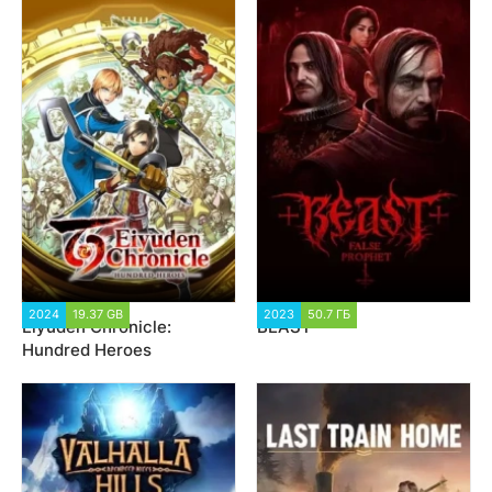
2024
19.37 GB
1 154
2023
50.7 ГБ
1 958
Eiyuden Chronicle:
BEAST
Hundred Heroes