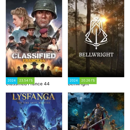
2024
23.54 ГБ
2 753
2024
20.26 ГБ
2 172
Classified France 44
Bellwright