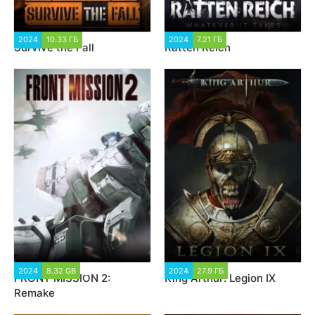
2024
10.33 ГБ
1 521
2024
7.21 ГБ
1 652
Survive the Fall
Ratten Reich
2024
8.32 GB
2 035
2024
27.9 ГБ
1 759
FRONT MISSION 2:
King Arthur: Legion IX
Remake