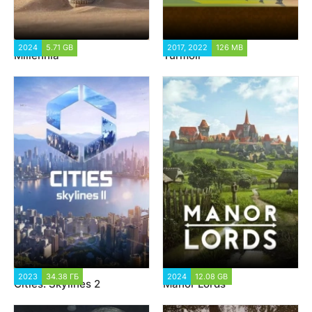
2024
5.71 GB
1 411
2017, 2022
126 MB
12 347
Millennia
Turmoil
2023
34.38 ГБ
1 931
2024
12.08 GB
2 068
Cities: Skylines 2
Manor Lords