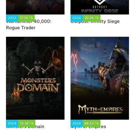
2023
17.39 ГБ
3 180
2024
30.58 ГБ
1 942
Warhammer 40,000:
Outpost: Infinity Siege
Rogue Trader
2024
13.36 ГБ
1 366
2024
88.23 ГБ
2 546
Monsters Domain
Myth of Empires