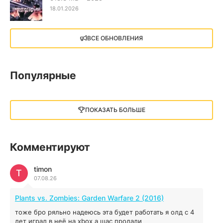
18.01.2026
X4: Foundations (2018)
ВСЕ ОБНОВЛЕНИЯ
13.73 GB
2018
05.12.2025
Популярные
Little Nightmares III
13 ГБ
2025
ПОКАЗАТЬ БОЛЬШЕ
05.12.2025
illWill
Комментируют
4.96 ГБ
2023
04.12.2025
timon
T
07.08.26
MAFIA: THE OLD COUNTRY
Plants vs. Zombies: Garden Warfare 2 (2016)
44.98 ГБ
2025
тоже бро ряльно надеюсь эта будет работать я олд с 4
04.12.2025
лет играл в неё на xbox а щас продали