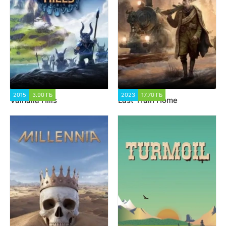
2015
3.90 ГБ
1 571
2023
17.70 ГБ
1 504
Valhalla Hills
Last Train Home