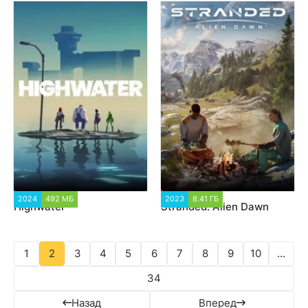
2024
492 МБ
1 998
2023
8.41 ГБ
20 010
Highwater
Stranded: Alien Dawn
1
2
3
4
5
6
7
8
9
10
...
34
Назад
Вперед