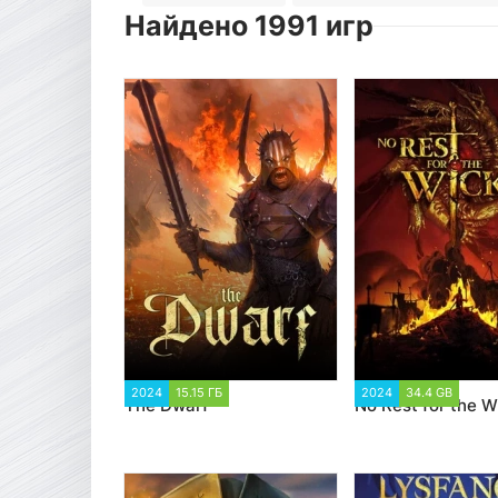
Найдено 1991 игр
2024
15.15 ГБ
1 577
2024
34.4 GB
1 6
Тhe Dwarf
No Rest for the 