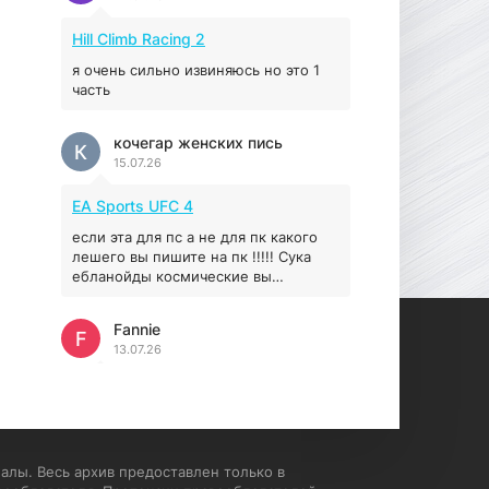
Prey
Hill Climb Racing 2
16.95 ГБ
2017
04.12.2025
я очень сильно извиняюсь но это 1
часть
кочегар женских пись
К
15.07.26
EA Sports UFC 4
если эта для пс а не для пк какого
лешего вы пишите на пк !!!!! Сука
ебланойды космические вы
напишите блять на пк с
установлением Эмулятора сука
Fannie
калеки на мозг блять последней
F
13.07.26
стадии
My Summer Car
Раменбет — место, где азарт
подаётся «аль денте», где каждый
спин — как идеальная лапша. Подача
алы. Весь архив предоставлен только в
— быстро, горячо и честно —