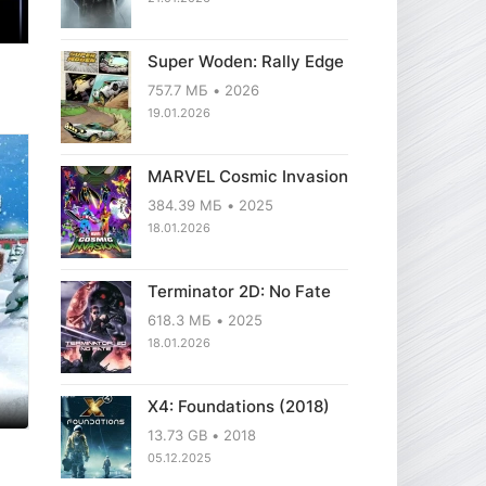
Super Woden: Rally Edge
757.7 МБ
2026
19.01.2026
MARVEL Cosmic Invasion
384.39 МБ
2025
18.01.2026
Terminator 2D: No Fate
618.3 МБ
2025
18.01.2026
X4: Foundations (2018)
13.73 GB
2018
05.12.2025