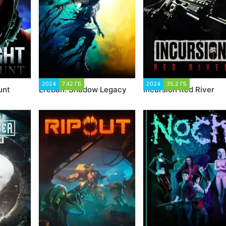
3
2024
7.42 ГБ
1 601
2024
35.2 ГБ
2 468
unt
Ereban: Shadow Legacy
Incursion Red River