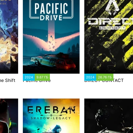
55
2024
9.67 ГБ
2 389
2024
26.76 ГБ
5 183
e Shift
Pacific Drive
DIRECT CONTACT