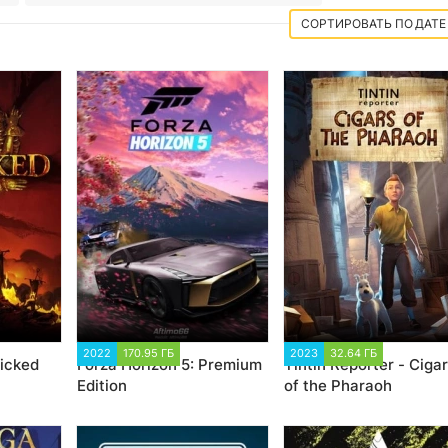
ДАТЕ
90
2022
170.95 ГБ
13 184
2023
32.64 ГБ
1 485
Wicked
Forza Horizon 5: Premium
Tintin Reporter - Ciga
Edition
of the Pharaoh