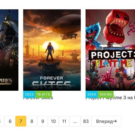
540
2023
16.41 ГБ
2 894
2024
564 Mb
3 736
Forever Skies
Project Playtime 3 на
5
6
7
8
9
10
11
...
83
Вперед