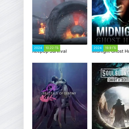
2024
10.22 ГБ
2 189
2024
19.9 ГБ
2 82
KeepUp Survival
Midnight Ghost H