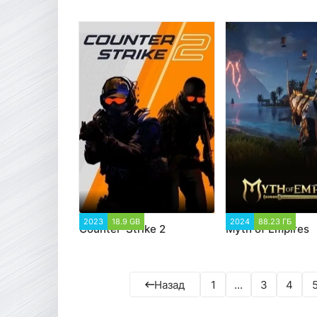
2023
18.9 GB
13 717
2024
88.23 ГБ
2 
Counter-Strike 2
Myth of Empires
Назад
1
...
3
4