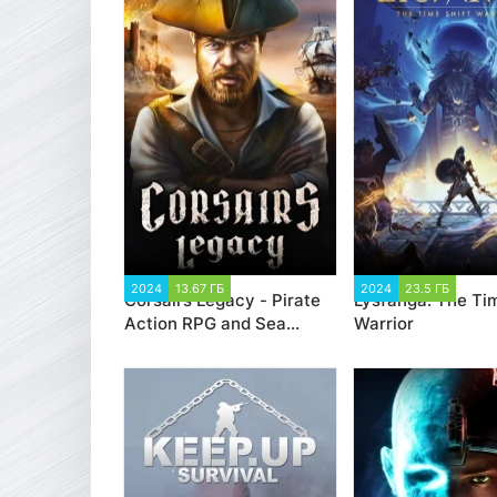
2024
13.67 ГБ
2 000
2024
23.5 ГБ
1 4
Corsairs Legacy - Pirate
Lysfanga: The Tim
Action RPG and Sea
Warrior
Battles