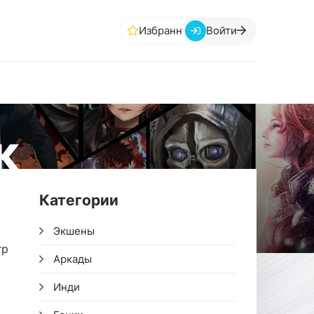
Избранное
Войти
К
Категории
Экшены
гр
Аркады
Инди