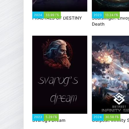
2024
33.99 ГБ
1 641
2023
13.24 ГБ
1 5
FRACTALS OF DESTINY
Soulslinger: Envo
Death
2023
5.29 ГБ
1 178
2024
30.58 ГБ
1 
Svarog's Dream
Outpost: Infinity 