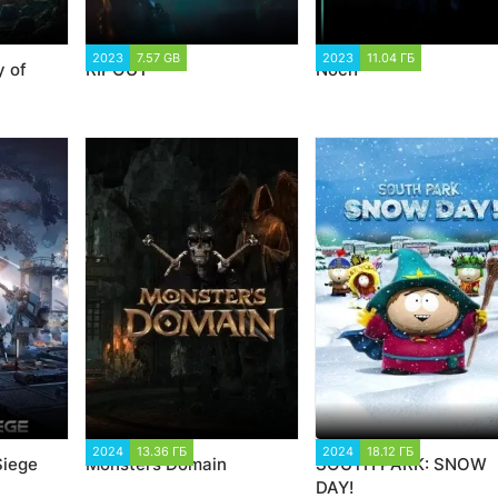
34
2023
7.57 GB
1 417
2023
11.04 ГБ
1 413
y of
RIPOUT
Noch
938
2024
13.36 ГБ
1 366
2024
18.12 ГБ
2 260
Siege
Monsters Domain
SOUTH PARK: SNOW
DAY!