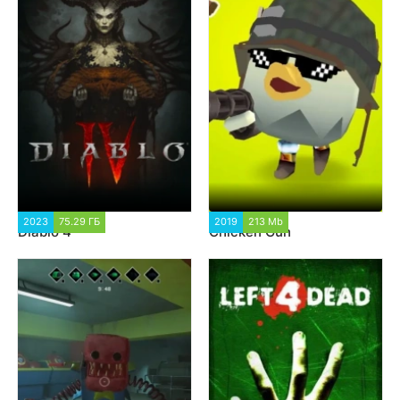
2023
75.29 ГБ
9 697
2019
213 Mb
101 881
Diablo 4
Chicken Gun