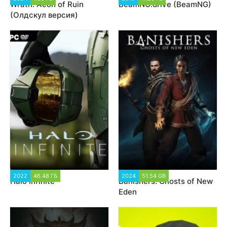
Wrath: Aeon of Ruin
BeamNG.drive (BeamNG)
(Олдскул версия)
2022
46.48 ГБ
28 902
2024
51.54 GB
3 664
Halo Infinite
Banishers: Ghosts of New
Eden