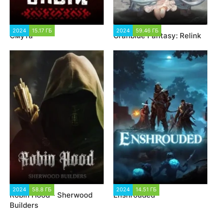
2024
15.17 ГБ
2 923
2024
59.46 ГБ
1 898
Смута
Granblue Fantasy: Relink
2024
58.8 ГБ
2 024
2024
14.51 ГБ
1 853
Robin Hood - Sherwood
Enshrouded
Builders