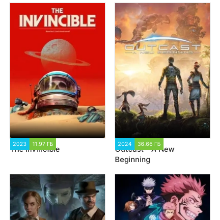
2023
11.97 ГБ
1 679
2024
36.66 ГБ
1 585
The Invincible
Outcast - A New
Beginning