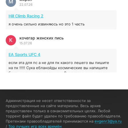
М
22.07.26
Red Chaos - The Strict Order
5.43 ГБ
2025
Hill Climb Racing 2
04.12.2025
я очень сильно извиняюсь но это 1 часть
Prey
кочегар женских пись
К
15.07.26
16.95 ГБ
2017
04.12.2025
EA Sports UFC 4
если эта для пс а не для пк какого лешего вы пишите
на пк !!!!! Сука ебланойды космические вы напишите
блять на пк с установлением Эмулятора сука калеки на
мозг блять последней стадии
Fannie
F
13.07.26
Администрация не несет ответственности за
My Summer Car
предоставленные на сайте материалы. Весь архив
предоставлен только в ознакомительных целях. Любой
Раменбет — место, где азарт подаётся «аль денте», где
торрент файл будет удален по требованию правообладателя.
каждый спин — как идеальная лапша. Подача —
Претензии правообладателей принимаются на
evgenr3@ya.ru
быстро, горячо и честно — попробуйте сами:
/
Top лучших игр всех времён
%random_anchor_text% — и начните дегустацию