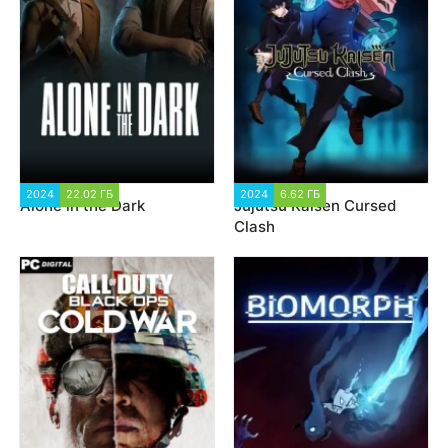
2024
22.02 ГБ
1 588
2024
6.62 ГБ
2 142
Alone in the Dark
Jujutsu Kaisen Cursed
Clash