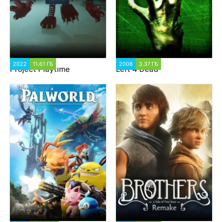
2022
11.61 ГБ
92 304
2008
3.37 ГБ
6 017
Project Playtime
Left 4 Dead