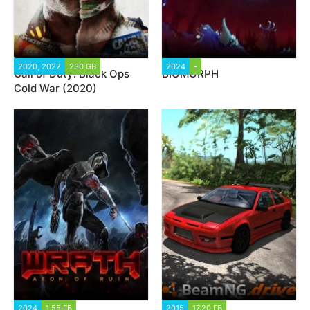
2020, 2022
230 GB
85 826
2024
-
1 480
Call of Duty: Black Ops
BIOMORPH
Cold War (2020)
2024
1.55 ГБ
2 624
2015
17.20 ГБ
267 252