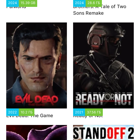
2024
15.39 GB
2 367
2024
28.6 ГБ
2 528
Palworld
Brothers: A Tale of Two
Sons Remake
2022
10.2 ГБ
12 808
2021
37.56 ГБ
5 162
Evil Dead: The Game
Ready or Not