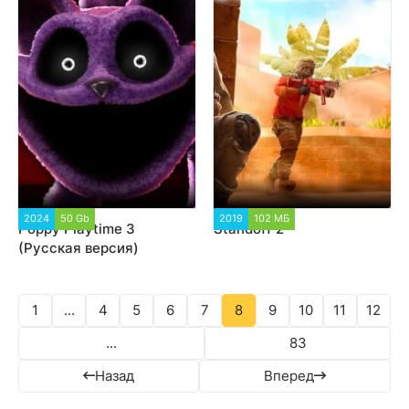
2024
50 Gb
95 738
2019
102 МБ
169 436
Poppy Playtime 3
Standoff 2
(Русская версия)
1
...
4
5
6
7
8
9
10
11
12
...
83
Назад
Вперед