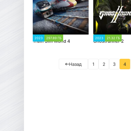
2023
297.89 ГБ
1 987
2023
21.32 ГБ
3 5
Train Sim World 4
Ghostrunner 2
Назад
1
2
3
4