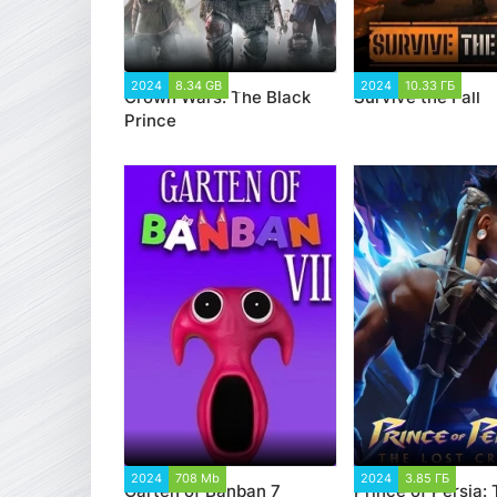
2024
8.34 GB
2 120
2024
10.33 ГБ
1 
Crown Wars: The Black
Survive the Fall
Prince
2024
708 Mb
1 315
2024
3.85 ГБ
4 2
Garten of Banban 7
Prince of Persia: 