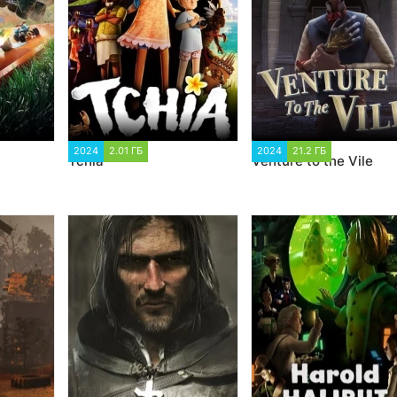
2
2024
2.01 ГБ
1 797
2024
21.2 ГБ
1 945
Tchia
Venture to the Vile