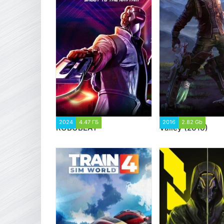
2024
4.47 ГБ
1 418
2016
2.82 Gb
12 6
ROBOBEAT
Valley (2016)