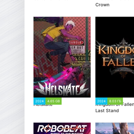
Crown
2024
4.65 GB
1 812
2024
8.03 ГБ
1 5
Helskate
Kingdom of Fallen
Last Stand