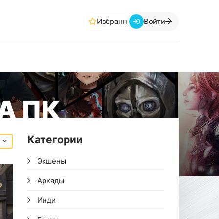
Избранное
Войти
А ПК
Категории
Экшены
Аркады
Инди