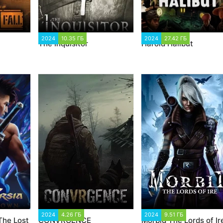
521
2024
10.35 ГБ
1 575
2024
27.42 ГБ
990
The Inquisitor
Harold Halibut
04
2024
4.26 ГБ
2 557
2024
9.51 ГБ
1 977
The Lost
CONVRGENCE
Morbid The Lords of Ir