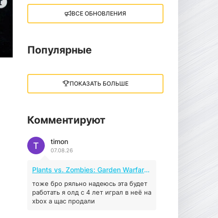
ВСЕ ОБНОВЛЕНИЯ
Little Nightmares III
13 ГБ
2025
05.12.2025
Популярные
illWill
4.96 ГБ
2023
ПОКАЗАТЬ БОЛЬШЕ
04.12.2025
Комментируют
MAFIA: THE OLD
COUNTRY
timon
44.98 ГБ
2025
T
07.08.26
04.12.2025
Plants vs. Zombies: Garden Warfare 2 (2016)
Red Chaos - The Strict
Order
тоже бро ряльно надеюсь эта будет
работать я олд с 4 лет играл в неё на
5.43 ГБ
2025
xbox а щас продали
04.12.2025