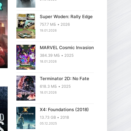
Super Woden: Rally Edge
757.7 МБ
2026
19.01.2026
MARVEL Cosmic Invasion
384.39 МБ
2025
18.01.2026
Terminator 2D: No Fate
618.3 МБ
2025
18.01.2026
X4: Foundations (2018)
13.73 GB
2018
05.12.2025