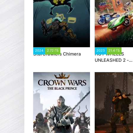
2024
2.72 ГБ
1 601
2023
21.4 ГБ
2 02
StarCrawlers Chimera
HOT WHEELS
UNLEASHED 2 -
Turbocharged