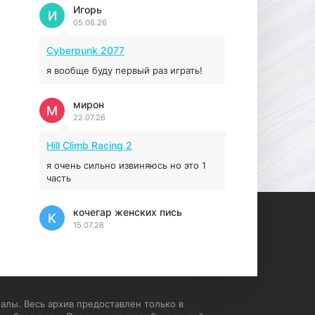
Prey
Игорь
И
05.08.26
16.95 ГБ
2017
04.12.2025
Cyberpunk 2077
я вообще буду первый раз играть!
мирон
М
22.07.26
Hill Climb Racing 2
я очень сильно извиняюсь но это 1
часть
кочегар женских пись
К
15.07.26
EA Sports UFC 4
если эта для пс а не для пк какого
лешего вы пишите на пк !!!!! Сука
ебланойды космические вы
алы. Весь архив предоставлен только в
напишите блять на пк с