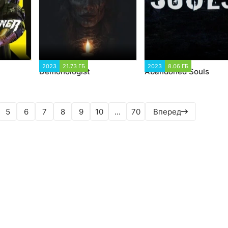
20
2023
21.73 ГБ
1 486
2023
8.06 ГБ
1 250
Demonologist
Abandoned Souls
5
6
7
8
9
10
...
70
Вперед