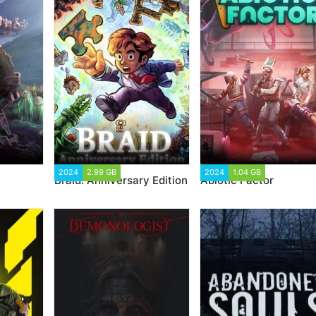
12
2024
2.99 GB
1 153
2024
1.04 GB
1 378
Braid: Anniversary Edition
Abiotic Factor