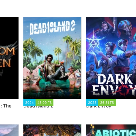
66
2024
45.09 ГБ
2 885
2023
26.31 ГБ
1 385
: The
Dead Island 2
Dark Envoy