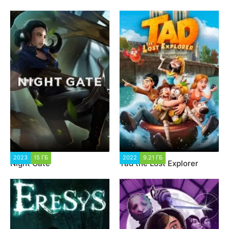
2023
15 ГБ
1 837
2022
9.21 ГБ
2 004
Night Gate
Tad the Lost Explorer