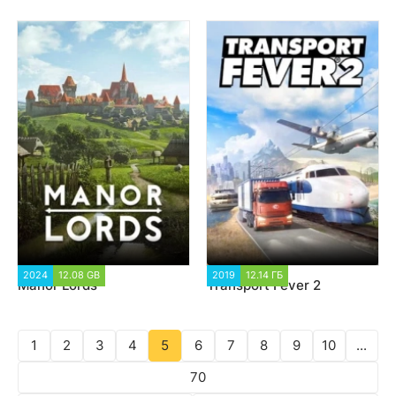
2024
12.08 GB
2 063
2019
12.14 ГБ
4 367
Manor Lords
Transport Fever 2
1
2
3
4
5
6
7
8
9
10
...
70