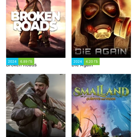
2024
6.89 ГБ
1 533
2024
4.20 ГБ
2 178
Broken Roads
Die Again