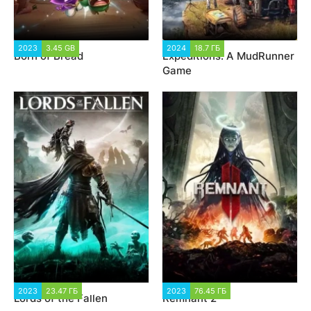
2023
3.45 GB
1 201
2024
18.7 ГБ
1 994
Born of Bread
Expeditions: A MudRunner
Game
2023
23.47 ГБ
1 914
2023
76.45 ГБ
4 782
Lords of the Fallen
Remnant 2