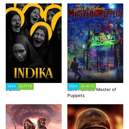
2024
24.77 ГБ
2 809
2024
32.40 ГБ
995
INDIKA
Jack Holmes: Master of
Puppets