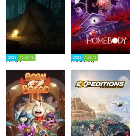
2023
16.05 ГБ
1 370
2023
1.08 ГБ
1 321
Eresys
Homebody