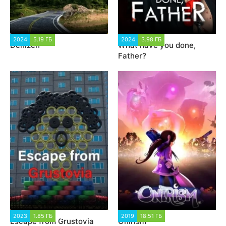
2024
5.19 ГБ
1 911
2024
3.98 ГБ
1 212
Denizen
What have you done,
Father?
2023
1.85 ГБ
1 781
2019
18.51 ГБ
974
Escape from Grustovia
Onirism