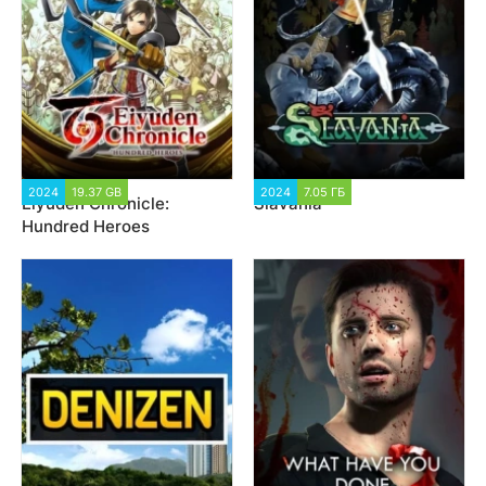
2024
19.37 GB
1 151
2024
7.05 ГБ
1 458
Eiyuden Chronicle:
Slavania
Hundred Heroes