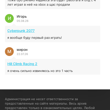
04.12.2025
лет играл в неё на xbox а щас продали
Игорь
Red Chaos - The Strict Order
И
05.08.26
5.43 ГБ
2025
04.12.2025
Cyberpunk 2077
я вообще буду первый раз играть!
Prey
мирон
16.95 ГБ
2017
М
22.07.26
04.12.2025
Hill Climb Racing 2
я очень сильно извиняюсь но это 1 часть
кочегар женских пись
К
15.07.26
EA Sports UFC 4
Администрация не несет ответственности за
предоставленные на сайте материалы. Весь архив
если эта для пс а не для пк какого лешего вы пишите
предоставлен только в ознакомительных целях. Любой
на пк !!!!! Сука ебланойды космические вы напишите