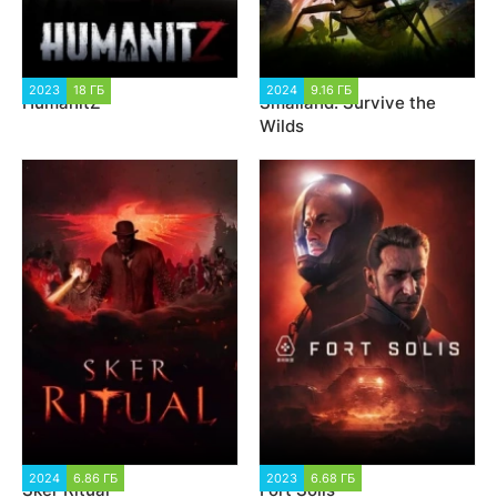
2023
18 ГБ
1 831
2024
9.16 ГБ
1 916
HumanitZ
Smalland: Survive the
Wilds
2024
6.86 ГБ
1 404
2023
6.68 ГБ
1 579
Sker Ritual
Fort Solis