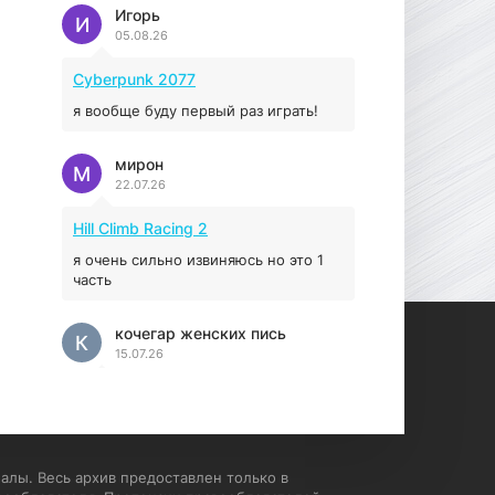
Prey
Игорь
И
05.08.26
16.95 ГБ
2017
04.12.2025
Cyberpunk 2077
я вообще буду первый раз играть!
мирон
М
22.07.26
Hill Climb Racing 2
я очень сильно извиняюсь но это 1
часть
кочегар женских пись
К
15.07.26
EA Sports UFC 4
если эта для пс а не для пк какого
лешего вы пишите на пк !!!!! Сука
ебланойды космические вы
алы. Весь архив предоставлен только в
напишите блять на пк с