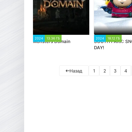
2024
13.36 ГБ
1 366
2024
18.12 ГБ
2 2
Monsters Domain
SOUTH PARK: S
DAY!
Назад
1
2
3
4