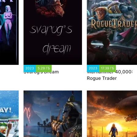
16
2023
5.29 ГБ
1 178
2023
17.39 ГБ
3 178
Svarog's Dream
Warhammer 40,000:
Rogue Trader