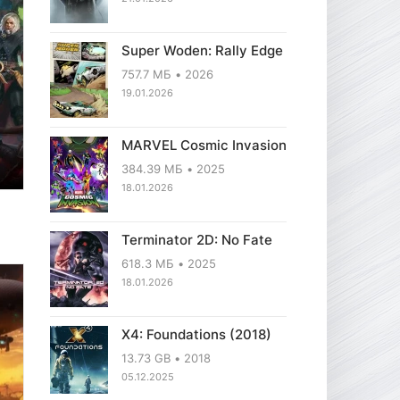
Super Woden: Rally Edge
757.7 МБ
2026
19.01.2026
MARVEL Cosmic Invasion
384.39 МБ
2025
18.01.2026
Terminator 2D: No Fate
618.3 МБ
2025
18.01.2026
X4: Foundations (2018)
13.73 GB
2018
05.12.2025