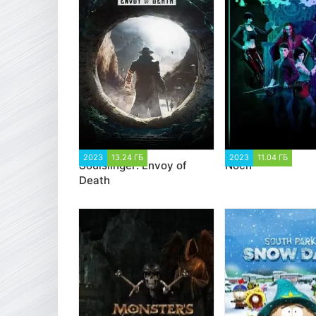
2023
13.24 ГБ
1 534
2023
11.04 ГБ
1 4
Soulslinger: Envoy of
Noch
Death