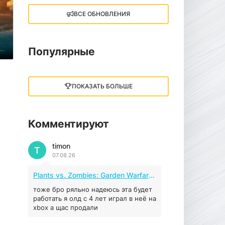
ВСЕ ОБНОВЛЕНИЯ
Little Nightmares III
13 ГБ
2025
05.12.2025
Популярные
illWill
4.96 ГБ
2023
ПОКАЗАТЬ БОЛЬШЕ
04.12.2025
Комментируют
MAFIA: THE OLD
COUNTRY
timon
44.98 ГБ
2025
T
07.08.26
04.12.2025
Plants vs. Zombies: Garden Warfare 2 (2016)
Red Chaos - The Strict
Order
тоже бро ряльно надеюсь эта будет
работать я олд с 4 лет играл в неё на
5.43 ГБ
2025
xbox а щас продали
04.12.2025