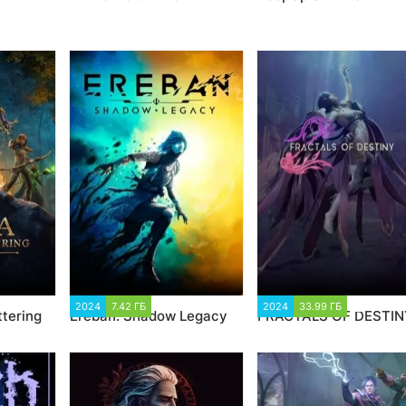
87
2024
7.42 ГБ
1 602
2024
33.99 ГБ
1 641
ttering
Ereban: Shadow Legacy
FRACTALS OF DESTIN