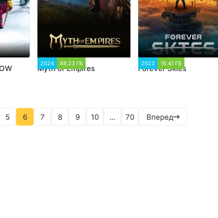
61
2024
88.23 ГБ
2 544
2023
16.41 ГБ
2 897
NOW
Myth of Empires
Forever Skies
5
6
7
8
9
10
...
70
Вперед