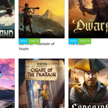
1
2023
7.96 ГБ
1 728
2024
15.15 ГБ
1 579
Survival: Fountain of
Тhe Dwarf
Youth