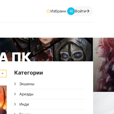
Избранное
Войти
А ПК
Категории
Экшены
Аркады
Инди