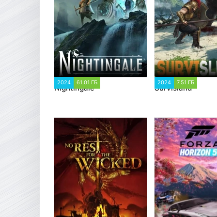
2024
61.01 ГБ
2 218
2024
7.51 ГБ
2 81
Nightingale
Survisland