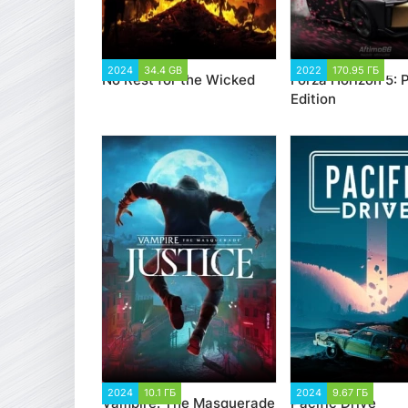
2024
34.4 GB
1 690
2022
170.95 ГБ
13
No Rest for the Wicked
Forza Horizon 5:
Edition
2024
10.1 ГБ
2 414
2024
9.67 ГБ
2 39
Vampire: The Masquerade
Pacific Drive