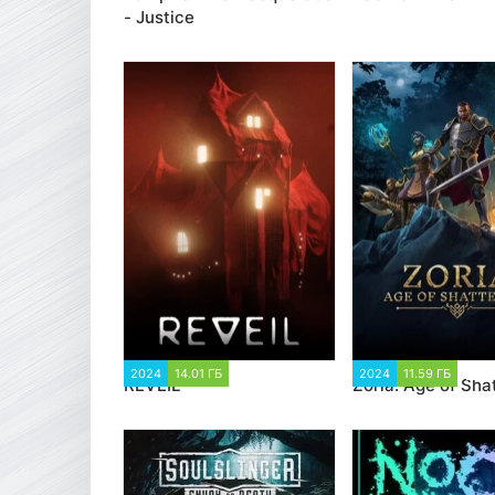
- Justice
2024
14.01 ГБ
1 316
2024
11.59 ГБ
2 1
REVEIL
Zoria: Age of Sha