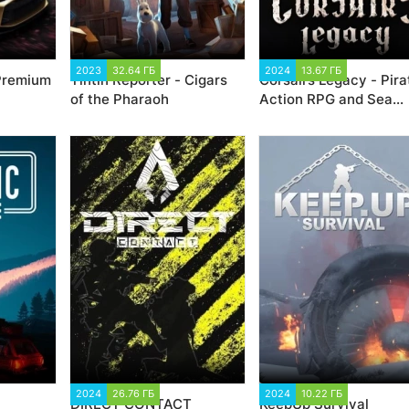
 188
2023
32.64 ГБ
1 488
2024
13.67 ГБ
2 004
 Premium
Tintin Reporter - Cigars
Corsairs Legacy - Pira
of the Pharaoh
Action RPG and Sea
Battles
0
2024
26.76 ГБ
5 186
2024
10.22 ГБ
2 191
DIRECT CONTACT
KeepUp Survival