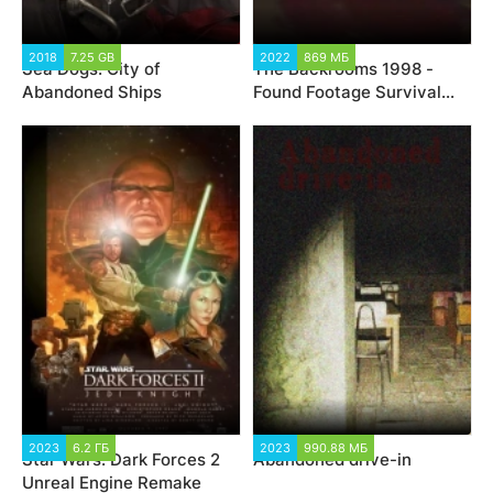
2018
7.25 GB
2022
869 МБ
Sea Dogs: City of
The Backrooms 1998 -
Abandoned Ships
Found Footage Survival
Horror Game
2023
6.2 ГБ
2023
990.88 МБ
Star Wars: Dark Forces 2
Abandoned drive-in
Unreal Engine Remake