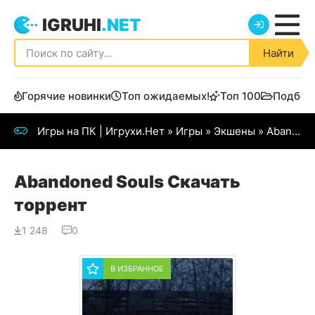
IGRUHI
.NET
Найти
Горячие новинки
Топ ожидаемых!
Топ 100
Подбор
Игры на ПК | Игрухи.Нет
»
Игры
»
Экшены
» Abandoned Souls
Abandoned Souls Скачать
торрент
1 248
0
В ИЗБРАННОЕ