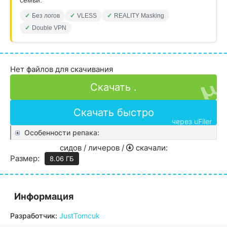
семьи.
Без логов
VLESS
REALITY Masking
Double VPN
Нет файлов для скачивания
Скачать .
Скачать быстро
через uFiler
Особенности репака:
сидов /
личеров /
скачали:
Размер:
8.06 ГБ
Информация
Разработчик:
JustTomcuk