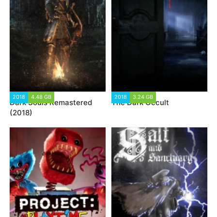
2018
4.48 GB
2018
3.24 GB
Dark Souls Remastered
The Dark Occult
(2018)