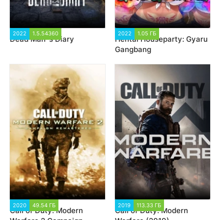
2022
1.5.54360
2 366
2022
1.05 ГБ
12 830
Dead Man´s Diary
Hentai Houseparty: Gyaru
Gangbang
2020
49.54 ГБ
8 172
2019
113.33 ГБ
161 315
Call of Duty: Modern
Call of Duty: Modern