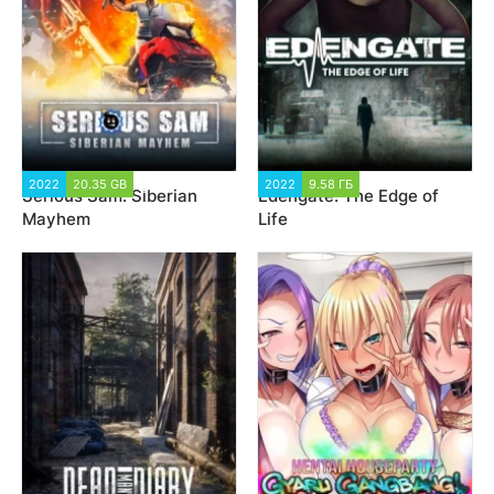
2022
20.35 GB
5 383
2022
9.58 ГБ
2 009
Serious Sam: Siberian
Edengate: The Edge of
Mayhem
Life