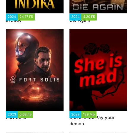
2024
24.77 ГБ
2 814
2024
4.20 ГБ
2 181
INDIKA
Die Again
2023
6.68 ГБ
1 580
2022
129 МБ
2 022
Fort Solis
She is mad: Pay your
demon