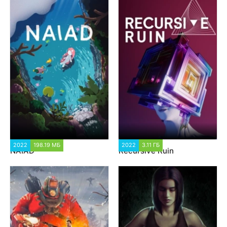
2022
198.19 МБ
1 543
2022
3.11 ГБ
2 305
NAIAD
Recursive Ruin