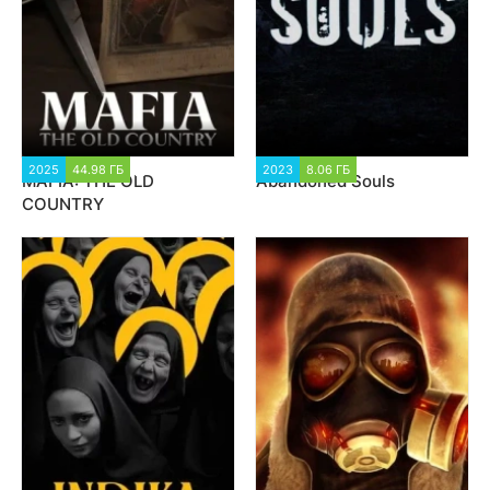
2025
44.98 ГБ
6 244
2023
8.06 ГБ
1 249
MAFIA: THE OLD
Abandoned Souls
COUNTRY