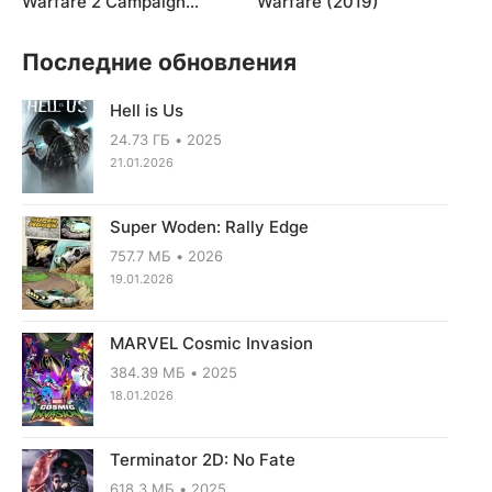
Warfare 2 Campaign
Warfare (2019)
Remastered
Последние обновления
Hell is Us
24.73 ГБ
2025
21.01.2026
Super Woden: Rally Edge
757.7 МБ
2026
19.01.2026
MARVEL Cosmic Invasion
384.39 МБ
2025
18.01.2026
Terminator 2D: No Fate
618.3 МБ
2025