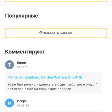
13.73 GB
2018
05.12.2025
Популярные
Little Nightmares III
13 ГБ
2025
ПОКАЗАТЬ БОЛЬШЕ
05.12.2025
illWill
Комментируют
4.96 ГБ
2023
04.12.2025
timon
T
07.08.26
MAFIA: THE OLD COUNTRY
Plants vs. Zombies: Garden Warfare 2 (2016)
44.98 ГБ
2025
тоже бро ряльно надеюсь эта будет работать я олд с 4
04.12.2025
лет играл в неё на xbox а щас продали
Игорь
Red Chaos - The Strict Order
И
05.08.26
5.43 ГБ
2025