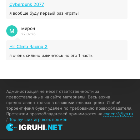
04.12.2025
Cyberpunk 2077
я вообще буду первый раз играть!
Prey
мирон
16.95 ГБ
2017
М
22.07.26
04.12.2025
Hill Climb Racing 2
я очень сильно извиняюсь но это 1 часть
кочегар женских пись
К
15.07.26
EA Sports UFC 4
Администрация не несет ответственности за
предоставленные на сайте материалы. Весь архив
если эта для пс а не для пк какого лешего вы пишите
предоставлен только в ознакомительных целях. Любой
на пк !!!!! Сука ебланойды космические вы напишите
торрент файл будет удален по требованию правообладателя.
блять на пк с установлением Эмулятора сука калеки на
Претензии правообладателей принимаются на
evgenr3@ya.ru
мозг блять последней стадии
/
Top лучших игр всех времён
Fannie
IGRUHI
.NET
F
13.07.26