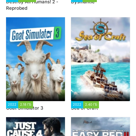
Destroy All Humans! 2 -
Dysmantle
Reprobed
2022
2.18 ГБ
3 488
2022
2.40 ГБ
2 066
Goat Simulator 3
Sea of Craft