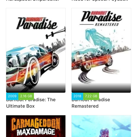
2009
2.16 GB
13 017
2018
7.22 GB
60 993
Burnout Paradise: The
Burnout Paradise
Ultimate Box
Remastered