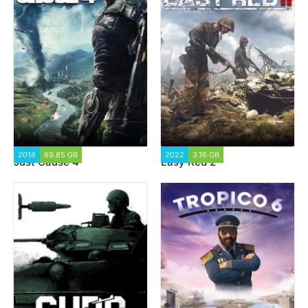
2018
69.85 GB
61 149
2022
3.16 GB
4 721
Just Cause 4
Easy Red 2