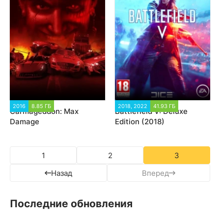
2016
8.85 ГБ
1 705
2018, 2022
41.93 ГБ
106 094
Carmageddon: Max
Battlefield V: Deluxe
Damage
Edition (2018)
1
2
3
Назад
Вперед
Последние обновления