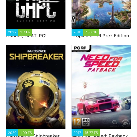
2022
2.7 ГБ
2 696
2018
7.36 GB
15 860
Gunner, HEAT, PC!
Tropico 6 - El Prez Edition
2020
1.99 ГБ
2 234
2017
15.77 ГБ
64 778
Hardspace: Shipbreaker
Need for Speed: Payback