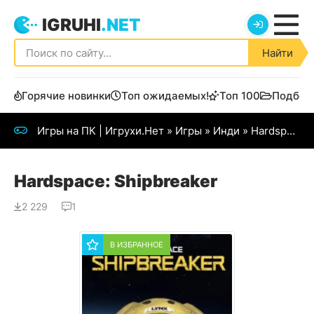
IGRUHI
.NET
Найти
Горячие новинки
Топ ожидаемых!
Топ 100
Подбор
Игры на ПК | Игрухи.Нет
»
Игры
»
Инди
» Hardspace: Shipbreaker
Hardspace: Shipbreaker
2 229
1
В ИЗБРАННОЕ