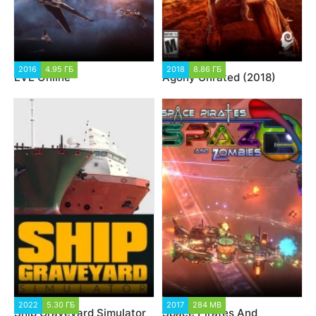
2016
4.95 ГБ
2018
8.86 ГБ
EVE Online
Agony Unrated (2018)
2022
5.30 ГБ
2017
284 MB
Ship Graveyard Simulator
Space Pirates And