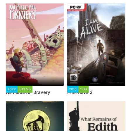
2022
541 МБ
2016
1 GB
No Place for Bravery
I Am Alive 2