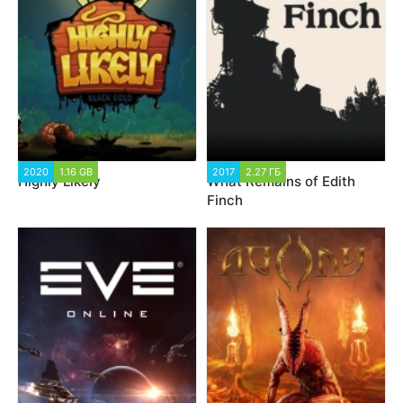
2020
1.16 GB
2017
2.27 ГБ
Highly Likely
What Remains of Edith
Finch