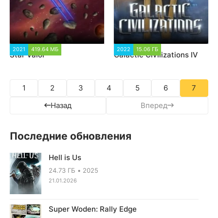
2021
419.64 МБ
1 842
2022
15.06 ГБ
3 220
Star Valor
Galactic Civilizations IV
1
2
3
4
5
6
7
Назад
Вперед
Последние обновления
Hell is Us
24.73 ГБ
2025
21.01.2026
Super Woden: Rally Edge