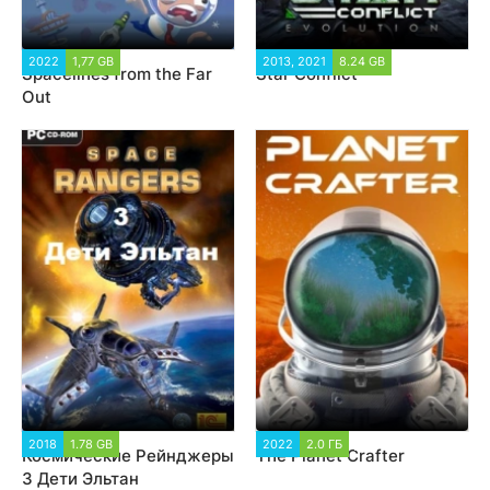
2022
1,77 GB
1 447
2013, 2021
8.24 GB
25 688
Spacelines from the Far
Star Conflict
Out
2018
1.78 GB
129 397
2022
2.0 ГБ
3 854
Космические Рейнджеры
The Planet Crafter
3 Дети Эльтан