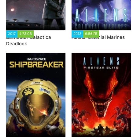
2017
4.73 GB
11 342
2013
6.56 ГБ
18 402
Battlestar Galactica
Aliens: Colonial Marines
Deadlock