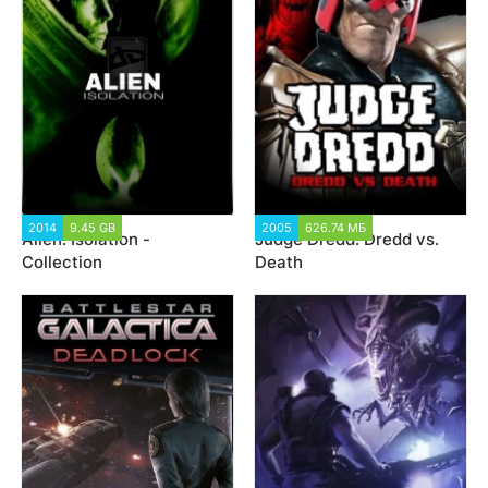
2014
9.45 GB
14 386
2005
626.74 МБ
3 207
Alien: Isolation -
Judge Dredd: Dredd vs.
Collection
Death