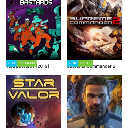
2019
580.04 MB
4 434
2010
2.89 GB
19 881
Void Bastards (2019)
Supreme Commander 2