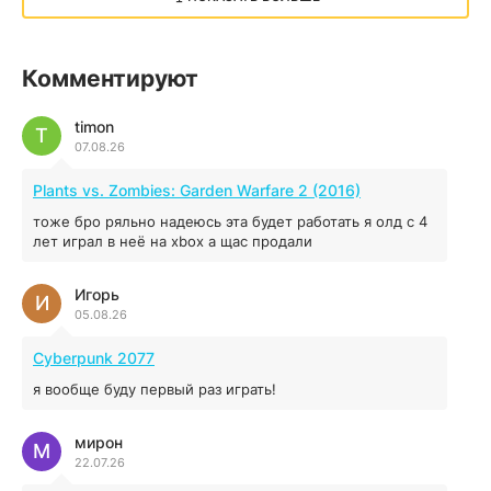
05.12.2025
illWill
Комментируют
4.96 ГБ
2023
04.12.2025
timon
T
07.08.26
MAFIA: THE OLD COUNTRY
Plants vs. Zombies: Garden Warfare 2 (2016)
44.98 ГБ
2025
тоже бро ряльно надеюсь эта будет работать я олд с 4
04.12.2025
лет играл в неё на xbox а щас продали
Игорь
Red Chaos - The Strict Order
И
05.08.26
5.43 ГБ
2025
04.12.2025
Cyberpunk 2077
я вообще буду первый раз играть!
Prey
мирон
16.95 ГБ
2017
М
22.07.26
04.12.2025