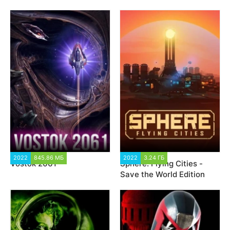
2022
845.86 МБ
3 068
2022
3.24 ГБ
1 641
Vostok 2061
Sphere: Flying Cities -
Save the World Edition