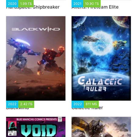
2020
1.99 ГБ
2 231
2021
10.90 ГБ
2 935
Hardspace: Shipbreaker
Aliens: Fireteam Elite
2022
2.42 ГБ
2 895
2022
811 МБ
1 813
Blackwind
Galactic Ruler