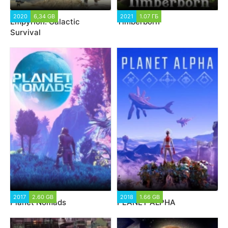
2020
6,34 GB
2021
1.07 ГБ
Empyrion: Galactic
Timberborn
Survival
2017
2.60 GB
2018
1.66 GB
Planet Nomads
PLANET ALPHA