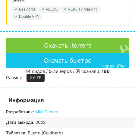
семьи.
Без логов
VLESS
REALITY Masking
Double VPN
Скачать .torrent
Скачать быстро
через uFiler
14
сидов /
5
личеров /
скачали:
196
Размер:
2.0 ГБ
Информация
Разработчик:
Miju Games
Дата выхода:
2022
Таблетка:
Вшито (Goldberg)