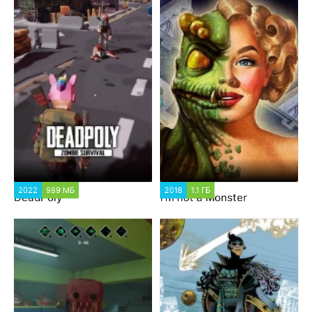
2022
989 МБ
2018
1.1 ГБ
DeadPoly
I’m not a Monster