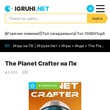
IGRUHI
.NET
Найти
Горячие новинки
Топ ожидаемых!
Топ 100
Подбор
Игры на ПК | Игрухи.Нет
»
Игры
»
Инди
» The Planet Crafter
The Planet Crafter на Пк
3 855
0
В ИЗБРАННОЕ