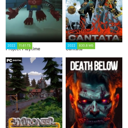
2022
11.61 ГБ
2022
830.8 МБ
Project Playtime
Cantata