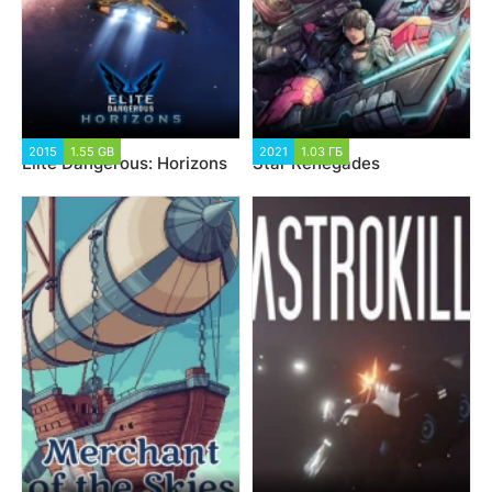
2015
1.55 GB
2021
1.03 ГБ
Elite Dangerous: Horizons
Star Renegades