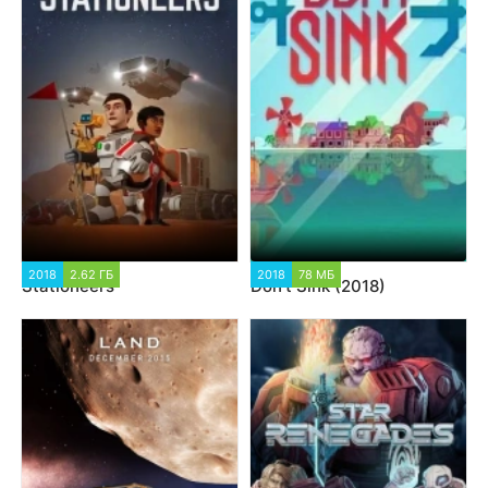
2018
2.62 ГБ
2018
78 МБ
Stationeers
Don't Sink (2018)