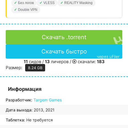
Без логов
VLESS
REALITY Masking
Double VPN
Скачать .torrent
Скачать быстро
через uFiler
11
сидов /
13
личеров /
скачали:
183
Размер:
8.24 GB
Информация
Разработчик:
Targem Games
Дата выхода:
2013, 2021
Таблетка:
Не требуется