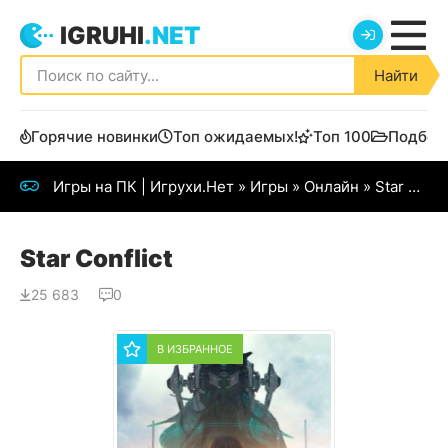
IGRUHI
.NET
Найти
Горячие новинки
Топ ожидаемых!
Топ 100
Подбор
Игры на ПК | Игрухи.Нет
»
Игры
»
Онлайн
» Star Conflict
Star Conflict
25 683
0
В ИЗБРАННОЕ