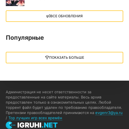
X4: Foundations (2018)
ВСЕ ОБНОВЛЕНИЯ
13.73 GB
2018
05.12.2025
Популярные
Little Nightmares III
13 ГБ
2025
ПОКАЗАТЬ БОЛЬШЕ
05.12.2025
illWill
4.96 ГБ
2023
04.12.2025
Администрация не несет ответственности за
предоставленные на сайте материалы. Весь архив
предоставлен только в ознакомительных целях. Любой
MAFIA: THE OLD COUNTRY
торрент файл будет удален по требованию правообладателя.
Претензии правообладателей принимаются на
evgenr3@ya.ru
44.98 ГБ
2025
/
Top лучших игр всех времён
04.12.2025
IGRUHI
.NET