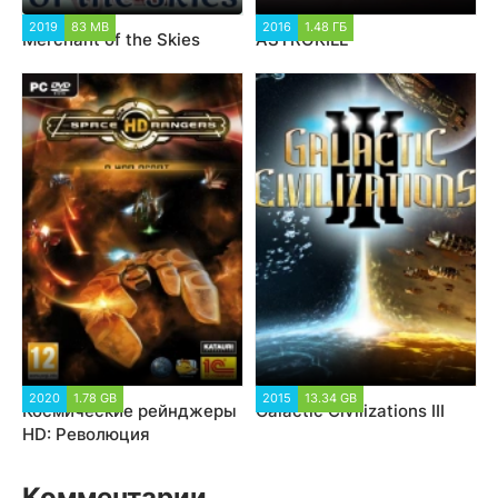
2019
83 MB
2016
1.48 ГБ
Merchant of the Skies
ASTROKILL
2020
1.78 GB
2015
13.34 GB
Космические рейнджеры
Galactic Civilizations III
HD: Революция
Комментарии