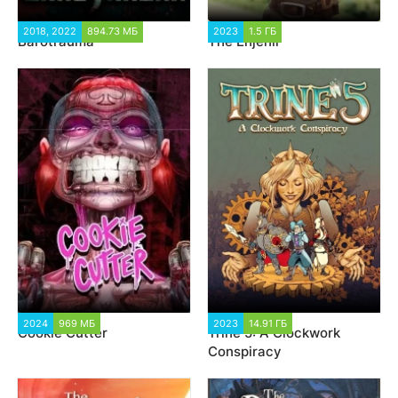
2018, 2022
894.73 МБ
22 653
2023
1.5 ГБ
1 145
Barotrauma
The Enjenir
2024
969 МБ
3 696
2023
14.91 ГБ
2 500
Cookie Cutter
Trine 5: A Clockwork
Conspiracy