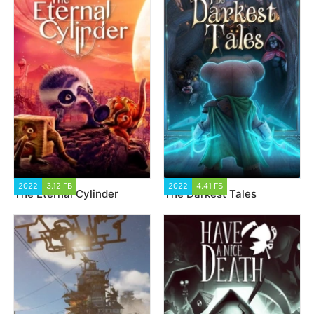
2022
3.12 ГБ
3 596
2022
4.41 ГБ
2 684
The Eternal Cylinder
The Darkest Tales