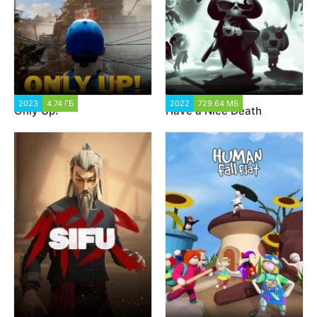
2023
4.74 ГБ
3 138
2022
729.64 МБ
3 547
Only Up!
Have a Nice Death