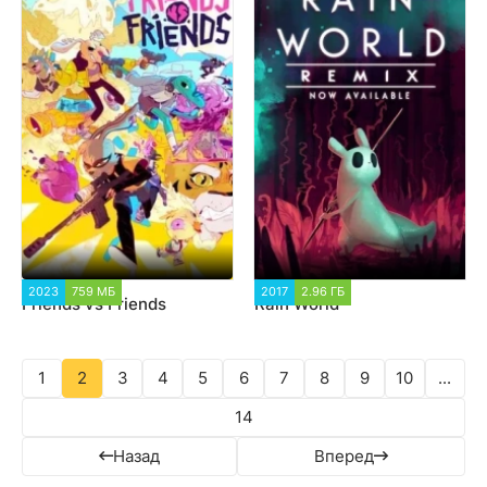
2023
759 МБ
1 309
2017
2.96 ГБ
2 097
Friends vs Friends
Rain World
1
2
3
4
5
6
7
8
9
10
...
14
Назад
Вперед