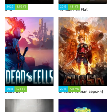
2022
8.53 ГБ
4 036
2016
1.81 ГБ
16 267
Sifu
Human: Fall Flat
2018
1.75 ГБ
24 563
2018
731 МБ
2 088
Dead Cells
Chasm [Полная версия]