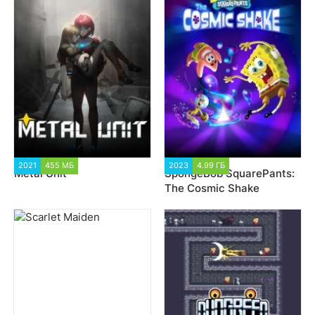
2021
455 МБ
2 089
2023
4.99 ГБ
2 970
Metal Unit
SpongeBob SquarePants:
The Cosmic Shake