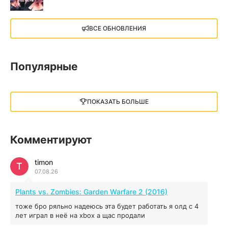
X4: Foundations (2018)
ВСЕ ОБНОВЛЕНИЯ
13.73 GB
2018
05.12.2025
Популярные
Little Nightmares III
13 ГБ
2025
ПОКАЗАТЬ БОЛЬШЕ
05.12.2025
illWill
Комментируют
4.96 ГБ
2023
04.12.2025
timon
T
07.08.26
MAFIA: THE OLD COUNTRY
Plants vs. Zombies: Garden Warfare 2 (2016)
44.98 ГБ
2025
тоже бро ряльно надеюсь эта будет работать я олд с 4
04.12.2025
лет играл в неё на xbox а щас продали