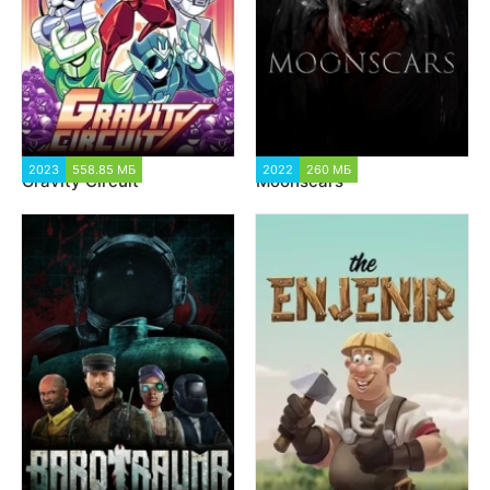
2023
558.85 МБ
1 906
2022
260 МБ
3 164
Gravity Circuit
Moonscars