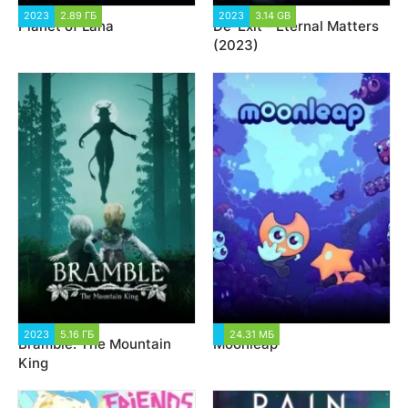
2023
2.89 ГБ
2 021
2023
3.14 GB
1 351
Planet of Lana
De-Exit - Eternal Matters
(2023)
2023
5.16 ГБ
2 113
24.31 МБ
1 394
Bramble: The Mountain
Moonleap
King