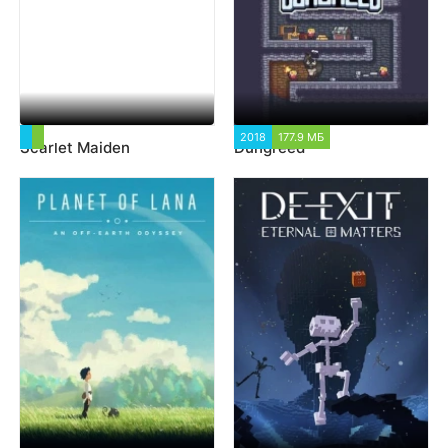
3 026
2018
177.9 МБ
3 302
Scarlet Maiden
Dungreed