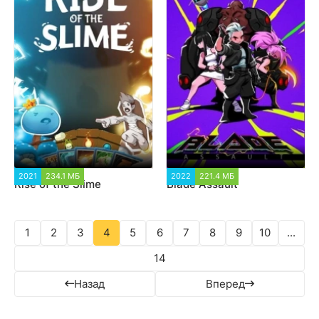
2021
234.1 МБ
1 588
2022
221.4 МБ
1 575
Rise of the Slime
Blade Assault
1
2
3
4
5
6
7
8
9
10
...
14
Назад
Вперед