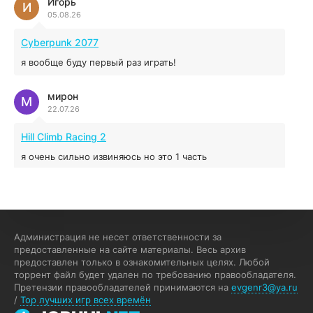
Игорь
Red Chaos - The Strict Order
И
05.08.26
5.43 ГБ
2025
04.12.2025
Cyberpunk 2077
я вообще буду первый раз играть!
Prey
мирон
16.95 ГБ
2017
М
22.07.26
04.12.2025
Hill Climb Racing 2
я очень сильно извиняюсь но это 1 часть
кочегар женских пись
К
15.07.26
EA Sports UFC 4
Администрация не несет ответственности за
предоставленные на сайте материалы. Весь архив
если эта для пс а не для пк какого лешего вы пишите
предоставлен только в ознакомительных целях. Любой
на пк !!!!! Сука ебланойды космические вы напишите
торрент файл будет удален по требованию правообладателя.
блять на пк с установлением Эмулятора сука калеки на
Претензии правообладателей принимаются на
evgenr3@ya.ru
мозг блять последней стадии
/
Top лучших игр всех времён
Fannie