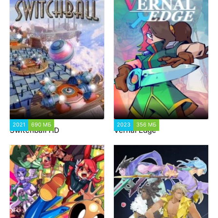
2021
690 МБ
1 422
2023
356 МБ
1 357
Switchball HD
Vernal Edge