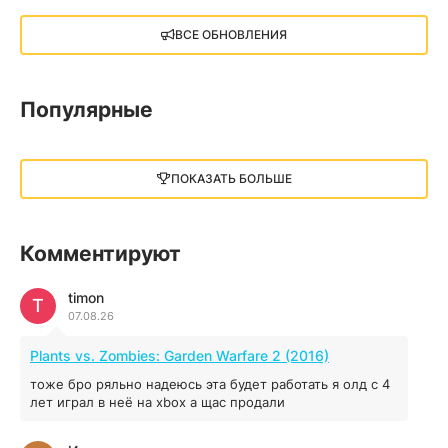
X4: Foundations (2018)
ВСЕ ОБНОВЛЕНИЯ
13.73 GB
2018
05.12.2025
Популярные
Little Nightmares III
13 ГБ
2025
ПОКАЗАТЬ БОЛЬШЕ
05.12.2025
illWill
Комментируют
4.96 ГБ
2023
04.12.2025
timon
T
07.08.26
MAFIA: THE OLD COUNTRY
Plants vs. Zombies: Garden Warfare 2 (2016)
44.98 ГБ
2025
тоже бро ряльно надеюсь эта будет работать я олд с 4
04.12.2025
лет играл в неё на xbox а щас продали