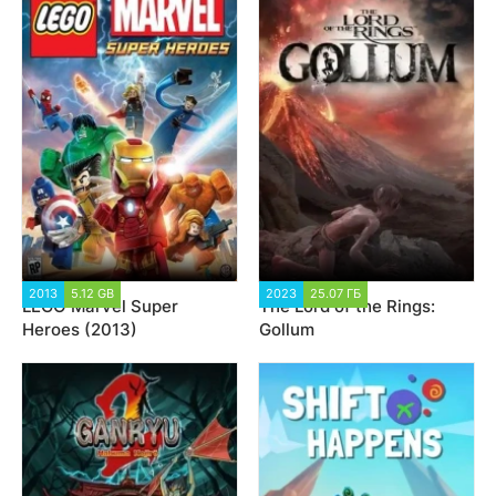
2013
5.12 GB
48 205
2023
25.07 ГБ
3 190
LEGO Marvel Super
The Lord of the Rings:
Heroes (2013)
Gollum