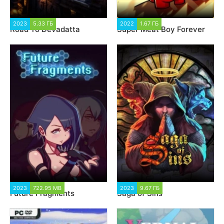
2023
5.33 ГБ
1 687
2022
1.67 ГБ
1 966
Road To Devadatta
Super Meat Boy Forever
2023
722.95 MB
5 607
2023
9.67 ГБ
1 615
Future Fragments
Saga of Sins