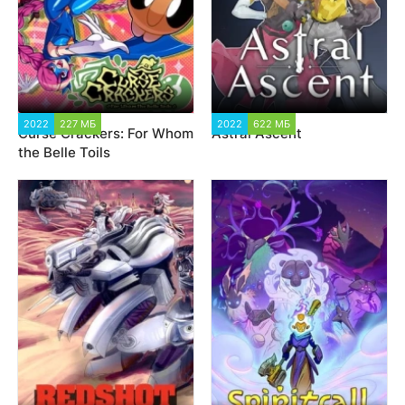
2022
227 МБ
1 168
2022
622 МБ
1 176
Curse Crackers: For Whom
Astral Ascent
the Belle Toils