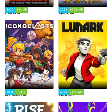
2022
234 МБ
1 568
2023
624.8 МБ
1 406
REDSHOT
Spiritfall
2018
110 MB
5 554
2023
75.49 МБ
1 785
Iconoclasts
LUNARK