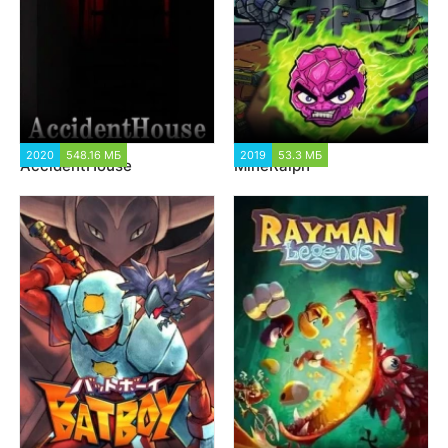
2020
548.16 МБ
1 188
2019
53.3 МБ
1 105
AccidentHouse
MineRalph