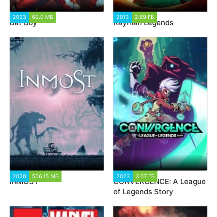
2023
69.0 МБ
1 355
2013
2.89 ГБ
2 080
Bat Boy
Rayman Legends
2020
506.15 МБ
1 500
2023
3.07 ГБ
1 816
INMOST
CONVERGENCE: A League
of Legends Story