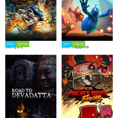
2022
160 МБ
2 048
2017
0.98 ГБ
1 590
Ganryu 2
Shift Happens