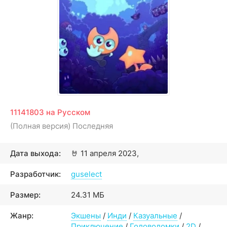
11141803 на Русском
(Полная версия) Последняя
Дата выхода:
🤘
11 апреля 2023,
Разработчик:
guselect
Размер:
24.31 МБ
Жанр:
Экшены
/
Инди
/
Казуальные
/
Приключение
/
Головоломки
/
2D
/