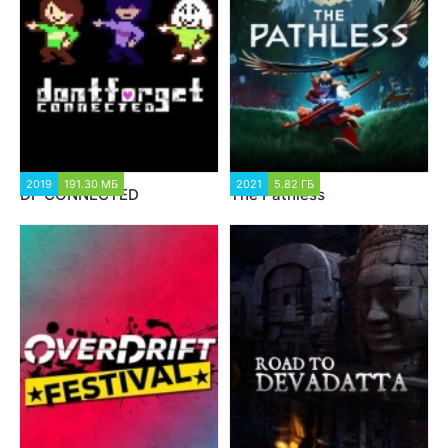
2019
191.30 МБ
2021
5.82 ГБ
DF CONNECTED
The Pathless