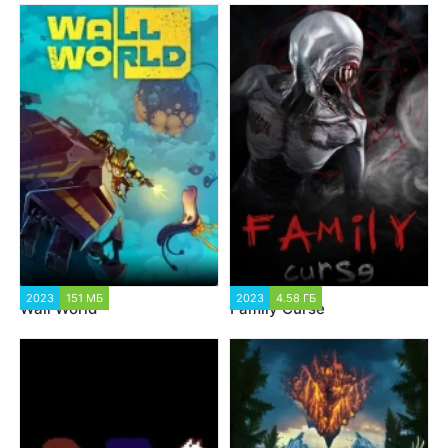
2023
151 МБ
2023
4.58 ГБ
Wall World
Family Curse