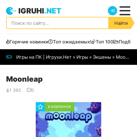
IGRUHI
.NET
Найти
Горячие новинки
Топ ожидаемых!
Топ 100
Подбор
Игры на ПК | Игрухи.Нет
»
Игры
»
Экшены
» Moonleap
Moonleap
1 392
0
В ИЗБРАННОЕ