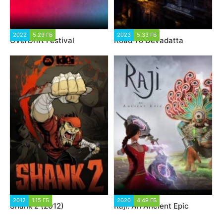
2022
5.29 ГБ
2023
5.33 ГБ
OverDrift Festival
Road To Devadatta
2012
1.15 ГБ
2020
4.49 ГБ
Shank 2 (2012)
Raji: An Ancient Epic