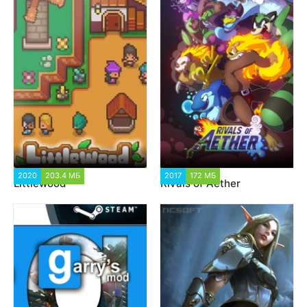
2020
203.4 МБ
1 225
2017
172 МБ
7 875
Littlewood
Rivals of Aether