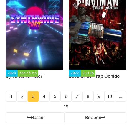
2023
685.86 МБ
1 361
2022
2.21 ГБ
2 161
Synthwave FURY
BINGIMAN: Trap Ochido
1
2
3
4
5
6
7
8
9
10
...
19
Назад
Вперед