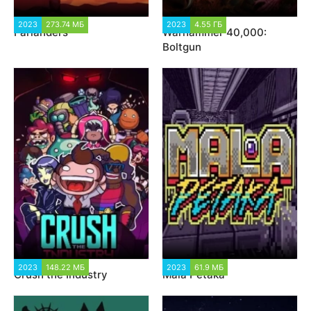
2023
273.74 МБ
2 499
2023
4.55 ГБ
3 298
Farlanders
Warhammer 40,000:
Boltgun
2023
148.22 МБ
1 378
2023
61.9 МБ
2 159
Crush the Industry
Mala Petaka