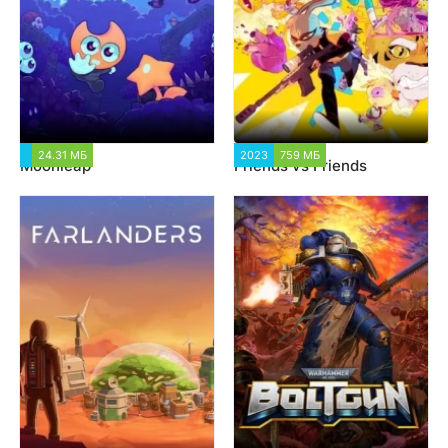
24.31 МБ
1 393
2023
759 МБ
1 306
Moonleap
Friends vs Friends