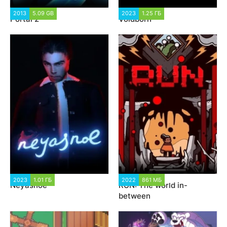
2013
5.09 GB
106 861
2023
1.25 ГБ
2 621
Portal 2
Voidborn
2023
1.01 ГБ
1 143
2022
861 МБ
1 990
Neyasnoe
RUN: The world in-
between