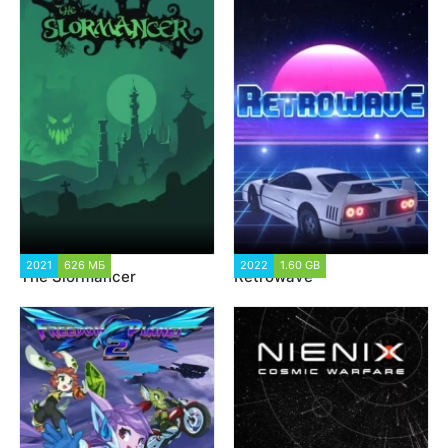
2021
626 МБ
1 259
2022
1.60 GB
2 435
The Slormancer
Retrowave