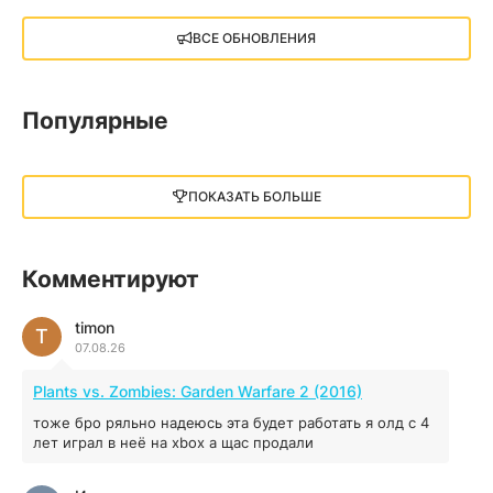
X4: Foundations (2018)
ВСЕ ОБНОВЛЕНИЯ
13.73 GB
2018
05.12.2025
Популярные
Little Nightmares III
13 ГБ
2025
ПОКАЗАТЬ БОЛЬШЕ
05.12.2025
illWill
Комментируют
4.96 ГБ
2023
04.12.2025
timon
T
07.08.26
MAFIA: THE OLD COUNTRY
Plants vs. Zombies: Garden Warfare 2 (2016)
44.98 ГБ
2025
тоже бро ряльно надеюсь эта будет работать я олд с 4
04.12.2025
лет играл в неё на xbox а щас продали