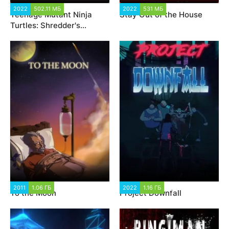
2022
502.11 МБ
6 050
2022
531 МБ
2 095
Teenage Mutant Ninja
Stay Out of the House
Turtles: Shredder's
Revenge
2011
1.06 ГБ
1 817
2022
1.16 ГБ
1 352
To the Moon
Project Downfall