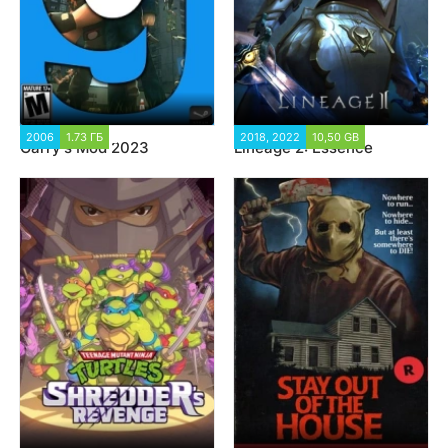
2006
1.73 ГБ
303 128
2018, 2022
10,50 GB
31 216
Garry's Mod 2023
Lineage 2: Essence