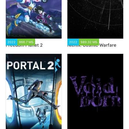
2022
866.7 МБ
1 538
2022
989.32 МБ
2 358
Freedom Planet 2
Nienix: Cosmic Warfare