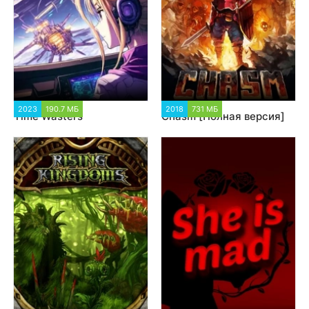
2023
190.7 МБ
1 500
2018
731 МБ
2 087
Time Wasters
Chasm [Полная версия]