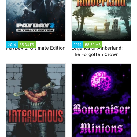
2014
35.34 ГБ
117 489
2019
58.32 МБ
2 017
PayDay 2: Ultimate Edition
Legends of Amberland:
The Forgotten Crown