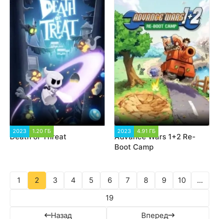
2023
1.20 ГБ
1 455
2023
4.91 ГБ
1 006
Death or Threat
Advance Wars 1+2 Re-
Boot Camp
1
2
3
4
5
6
7
8
9
10
...
19
Назад
Вперед