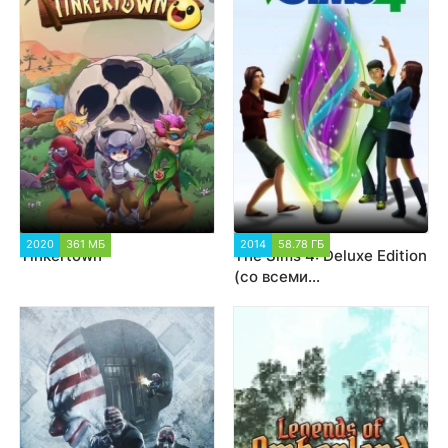
2020
361 МБ
4 641
2014
58.78 ГБ
1 010 427
Tinkertown
The Sims 4: Deluxe Edition
(со всеми
дополнениями)