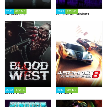
2021
660 МБ
4 384
2023
275 МБ
1 612
Intravenous
Boneraiser Minions
2022
1.72 ГБ
4 815
2013
994 МБ
38 256
Blood West
Asphalt 8