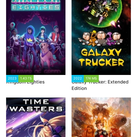
2023
1.43 ГБ
1 573
2022
174 МБ
2 447
Kingdom Eighties
Galaxy Trucker: Extended
Edition