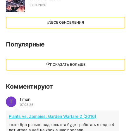
18.01.2026
X4: Foundations (2018)
ВСЕ ОБНОВЛЕНИЯ
13.73 GB
2018
05.12.2025
Популярные
Little Nightmares III
13 ГБ
2025
ПОКАЗАТЬ БОЛЬШЕ
05.12.2025
illWill
Комментируют
4.96 ГБ
2023
04.12.2025
timon
T
07.08.26
MAFIA: THE OLD COUNTRY
Plants vs. Zombies: Garden Warfare 2 (2016)
44.98 ГБ
2025
тоже бро ряльно надеюсь эта будет работать я олд с 4
04.12.2025
лет играл в неё на xbox а щас продали