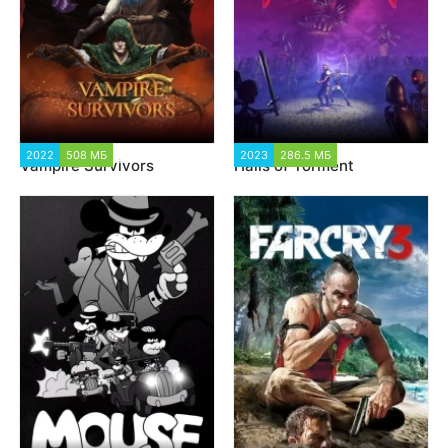
2022
508 МБ
4 335
2023
286.5 МБ
2 529
Vampire Survivors
Halls of Torment