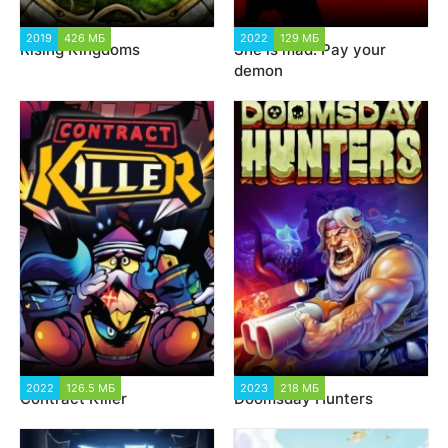
2019
426 МБ
4 036
2022
129 МБ
2 022
Rising Kingdoms
She is mad: Pay your
demon
2022
126.5 МБ
2 009
2023
218 МБ
2 361
Contract Killer
Doomsday Hunters