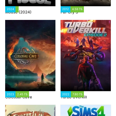
2024
3 455
2012
4.58 ГБ
14 894
Mouse (2024)
Far Cry 3
2023
2.45 ГБ
1 721
2022
7.80 ГБ
2 670
Colossal Cave
Turbo Overkill