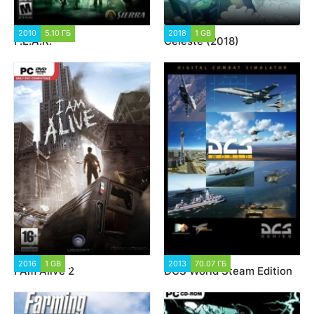
2010
5.10 ГБ
2 305
2018
1 GB
6 557
F.E.A.R.
Celeste (2018)
2016
1 GB
39 106
2013
70.07 ГБ
1 710
I Am Alive 2
DCS World Steam Edition