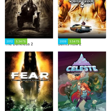
2012
5.34 ГБ
2 432
2009
3.54 ГБ
1 930
The Darkness 2
Saints Row 2