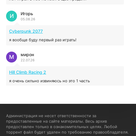
Игорь
Red Chaos - The Strict Order
И
05.08.26
5.43 ГБ
2025
04.12.2025
Cyberpunk 2077
я вообще буду первый раз играть!
Prey
мирон
16.95 ГБ
2017
М
22.07.26
04.12.2025
Hill Climb Racing 2
я очень сильно извиняюсь но это 1 часть
кочегар женских пись
К
15.07.26
EA Sports UFC 4
Администрация не несет ответственности за
предоставленные на сайте материалы. Весь архив
если эта для пс а не для пк какого лешего вы пишите
предоставлен только в ознакомительных целях. Любой
на пк !!!!! Сука ебланойды космические вы напишите
торрент файл будет удален по требованию правообладателя.
блять на пк с установлением Эмулятора сука калеки на