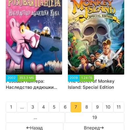
2002
353.3 МБ
2 554
2009
1.24 ГБ
1 572
Розовая Пантера:
The Secret of Monkey
Наследство дядюшки
Island: Special Edition
Кука
1
...
3
4
5
6
7
8
9
10
11
...
19
Назад
Вперед