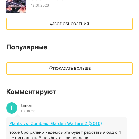
18.01.2026
X4: Foundations (2018)
ВСЕ ОБНОВЛЕНИЯ
13.73 GB
2018
05.12.2025
Популярные
Little Nightmares III
13 ГБ
2025
ПОКАЗАТЬ БОЛЬШЕ
05.12.2025
illWill
Комментируют
4.96 ГБ
2023
04.12.2025
timon
T
07.08.26
MAFIA: THE OLD COUNTRY
Plants vs. Zombies: Garden Warfare 2 (2016)
44.98 ГБ
2025
тоже бро ряльно надеюсь эта будет работать я олд с 4
04.12.2025
лет играл в неё на xbox а щас продали