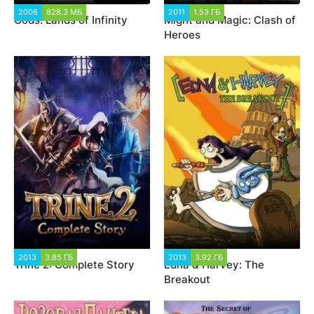
2006
828.3 МБ
2 811
2011
1.53 ГБ
1 702
Gods: Lands of Infinity
Might and Magic: Clash of
Heroes
2013
3.85 ГБ
1 860
2013
3.92 ГБ
4 777
Trine 2: Complete Story
Edna & Harvey: The
Breakout