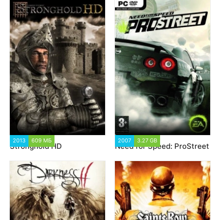
2013
609 МБ
1 866
2007
3.27 GB
43 596
Stronghold HD
Need for Speed: ProStreet