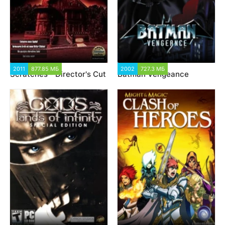
2011
877.85 МБ
1 873
2002
727.3 МБ
3 433
Scratches - Director's Cut
Batman Vengeance