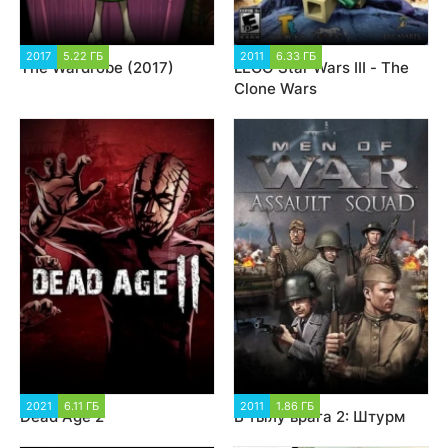
2017
5.22 ГБ
3 791
2011
6.33 ГБ
23 295
The Wardrobe (2017)
LEGO Star Wars III - The
Clone Wars
2021
6.11 ГБ
1 641
2011
1.86 ГБ
4 927
Dead Age 2
В тылу врага 2: Штурм