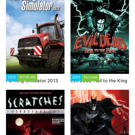
2013
417.05 МБ
3 789
2001
Русский
2 396
Farming Simulator 2013
Evil Dead: Hail to the King