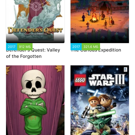
2017
912 MБ
4 227
2017
321.6 МБ
5 959
Defender's Quest: Valley
The Curious Expedition
of the Forgotten