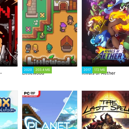
0
2020
203.4 МБ
1 223
2017
172 МБ
7 872
-
Littlewood
Rivals of Aether