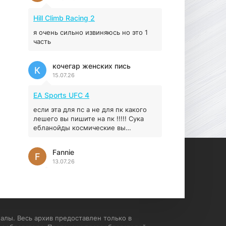
Prey
Hill Climb Racing 2
16.95 ГБ
2017
04.12.2025
я очень сильно извиняюсь но это 1
часть
кочегар женских пись
К
15.07.26
EA Sports UFC 4
если эта для пс а не для пк какого
лешего вы пишите на пк !!!!! Сука
ебланойды космические вы
напишите блять на пк с
установлением Эмулятора сука
Fannie
калеки на мозг блять последней
F
13.07.26
стадии
My Summer Car
Раменбет — место, где азарт
подаётся «аль денте», где каждый
спин — как идеальная лапша. Подача
алы. Весь архив предоставлен только в
— быстро, горячо и честно —