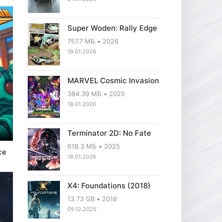
Super Woden: Rally Edge
757.7 МБ
2026
19.01.2026
MARVEL Cosmic Invasion
384.39 МБ
2025
18.01.2026
Terminator 2D: No Fate
618.3 МБ
2025
ce
18.01.2026
X4: Foundations (2018)
13.73 GB
2018
05.12.2025