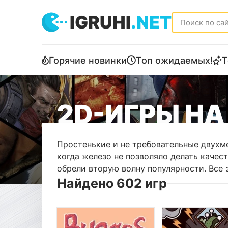
IGRUHI
.NET
Горячие новинки
Топ ожидаемых!
Т
2D-ИГРЫ НА
Простенькие и не требовательные двухме
когда железо не позволяло делать качес
обрели вторую волну популярности. Все 
Найдено 602 игр