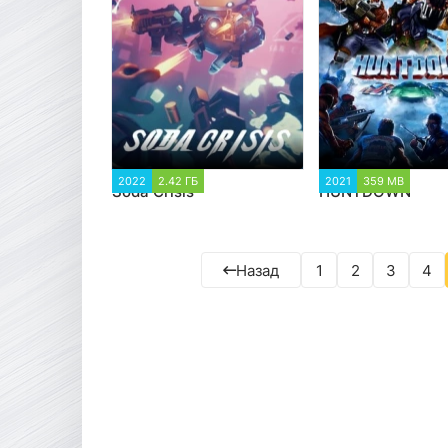
2022
2.42 ГБ
1 786
2021
359 MB
3 43
Soda Crisis
HUNTDOWN
Назад
1
2
3
4