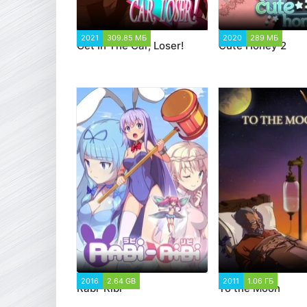
2021
309.85 МБ
2 411
2020
289 МБ
9 6
Get In The Car, Loser!
Cute Honey 2
2016
2.64 GB
2 129
2011
1.06 ГБ
1 81
Rabi-Ribi
To the Moon