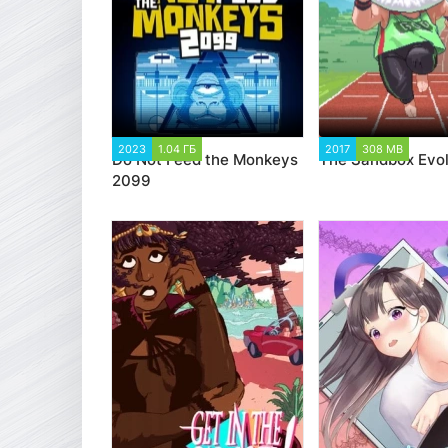
2023
1.04 ГБ
1 489
2017
308 MB
17 80
Do Not Feed the Monkeys
The Sandbox Evol
2099