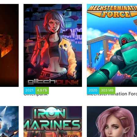
2021
4.9 ГБ
6 618
2020
303 MB
85 995
Glitchpunk
Mechstermination For