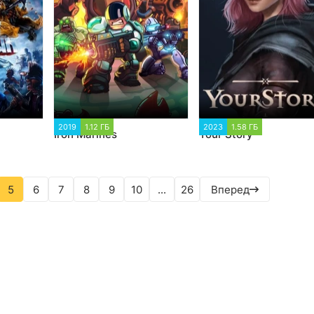
7
2019
1.12 ГБ
3 784
2023
1.58 ГБ
4 813
Iron Marines
Your Story
5
6
7
8
9
10
...
26
Вперед