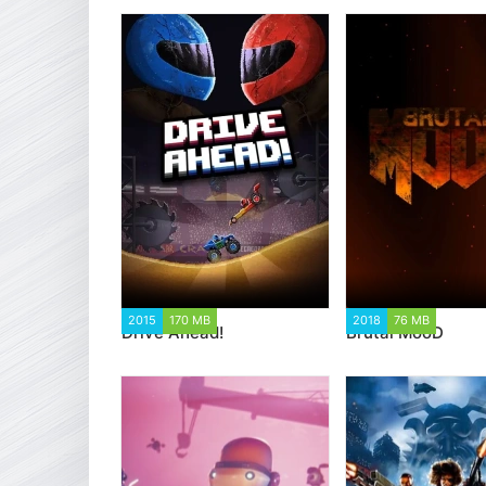
2015
170 MB
16 913
2018
76 MB
16 627
Drive Ahead!
Brutal MooD