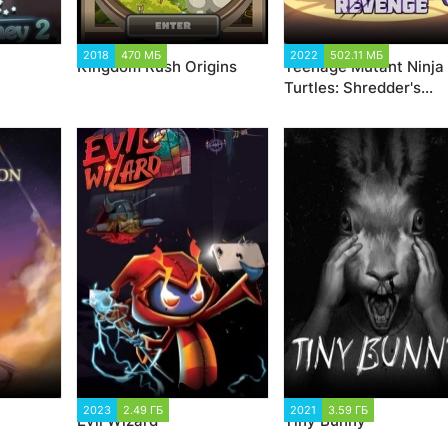
52
2018
470 МБ
7 112
2022
502.11 МБ
6 045
Kingdom Rush Origins
Teenage Mutant Ninja
Turtles: Shredder's
Revenge
5
2023
2.49 ГБ
1 454
2021
3.59 ГБ
11 905
Evil Wizard
Tiny Bunny