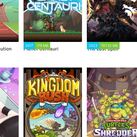
8
2017
179 МБ
14 894
2023
707.32 МБ
3 577
ution
Planet Centauri
The Last Spell