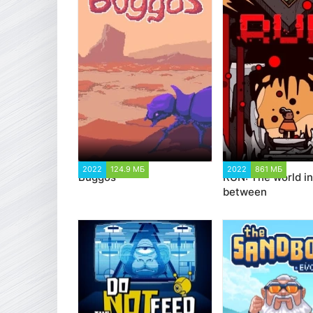
2022
124.9 МБ
1 753
2022
861 МБ
1 99
Buggos
RUN: The world in
between