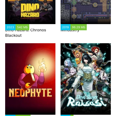
2023
542 МБ
1 934
2019
96.29 МБ
2 187
Dino Hazard: Chronos
Mindustry
Blackout