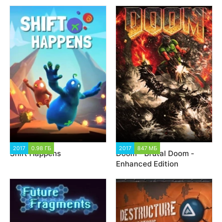
2017
0.98 ГБ
1 590
2017
847 МБ
125 863
Shift Happens
Doom - Brutal Doom -
Enhanced Edition