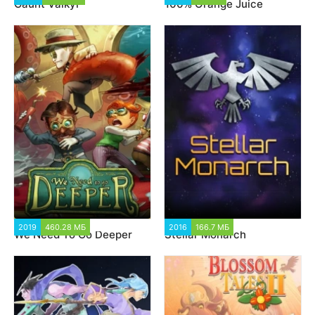
Gaunt Valkyr
100% Orange Juice
2019
460.28 МБ
1 446
2016
166.7 МБ
1 475
We Need To Go Deeper
Stellar Monarch