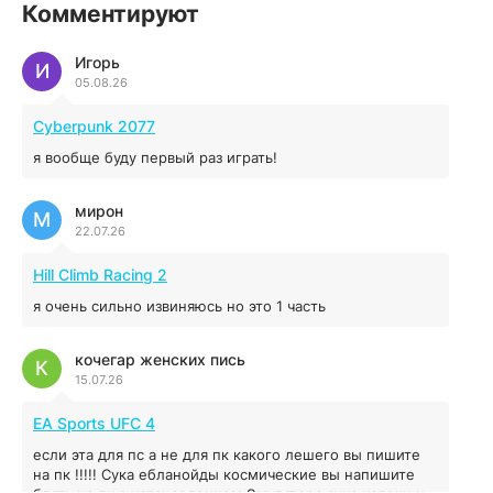
illWill
Комментируют
4.96 ГБ
2023
04.12.2025
Игорь
И
05.08.26
MAFIA: THE OLD COUNTRY
Cyberpunk 2077
44.98 ГБ
2025
я вообще буду первый раз играть!
04.12.2025
мирон
М
22.07.26
Red Chaos - The Strict Order
5.43 ГБ
2025
Hill Climb Racing 2
04.12.2025
я очень сильно извиняюсь но это 1 часть
Prey
кочегар женских пись
К
15.07.26
16.95 ГБ
2017
04.12.2025
EA Sports UFC 4
если эта для пс а не для пк какого лешего вы пишите
на пк !!!!! Сука ебланойды космические вы напишите