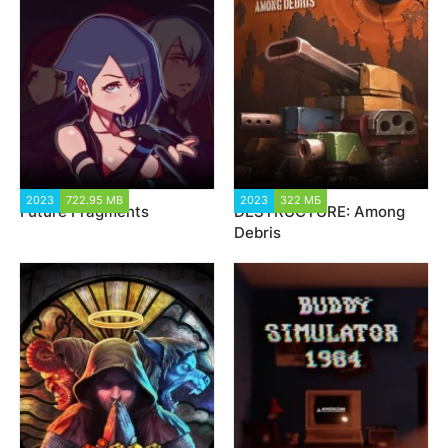
2023
722.95 MB
5 597
2023
322 МБ
1 782
Future Fragments
DESTRUCTURE: Among
Debris