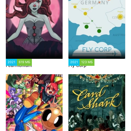
2021
619 МБ
1 408
2021
123 МБ
1 402
Fearmonium
Fly Corp