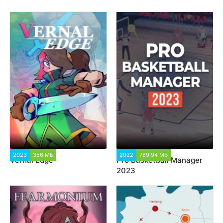
2023
356 МБ
1 353
2022
789.94 МБ
2 980
Vernal Edge
Pro Basketball Manager
2023