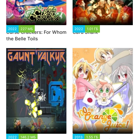
2022
227 МБ
1 168
2022
1.01 ГБ
1 425
Curse Crackers: For Whom
Card Shark
the Belle Toils
2022
146.2 МБ
1 272
2013
1.55 ГБ
1 047