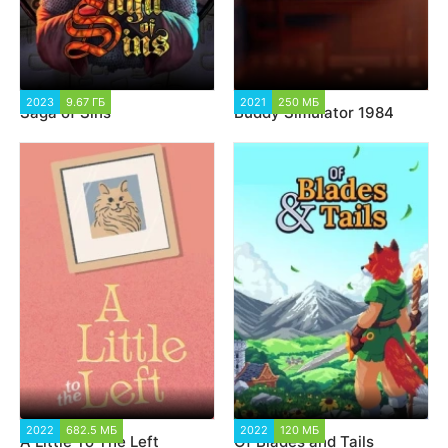
2023
9.67 ГБ
1 613
2021
250 МБ
1 540
Saga of Sins
Buddy Simulator 1984
2022
682.5 МБ
1 127
2022
120 МБ
1 282
A Little To The Left
Of Blades and Tails