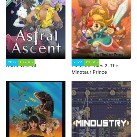
2022
622 МБ
1 175
2022
120 МБ
1 036
Astral Ascent
Blossom Tales 2: The
Minotaur Prince