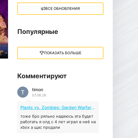
ВСЕ ОБНОВЛЕНИЯ
Little Nightmares III
13 ГБ
2025
05.12.2025
Популярные
illWill
4.96 ГБ
2023
ПОКАЗАТЬ БОЛЬШЕ
04.12.2025
Комментируют
MAFIA: THE OLD
COUNTRY
timon
44.98 ГБ
2025
T
07.08.26
04.12.2025
Plants vs. Zombies: Garden Warfare 2 (2016)
Red Chaos - The Strict
Order
тоже бро ряльно надеюсь эта будет
работать я олд с 4 лет играл в неё на
5.43 ГБ
2025
xbox а щас продали
04.12.2025