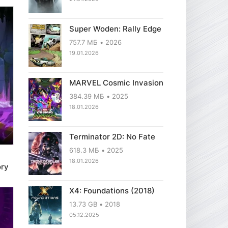
Super Woden: Rally Edge
757.7 МБ
2026
19.01.2026
MARVEL Cosmic Invasion
384.39 МБ
2025
18.01.2026
Terminator 2D: No Fate
618.3 МБ
2025
18.01.2026
ory
X4: Foundations (2018)
13.73 GB
2018
05.12.2025