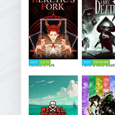
2023
2.5 ГБ
1 273
2022
729.64 МБ
3
Heretic's Fork
Have a Nice Deat