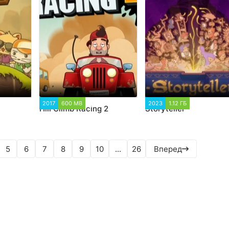
1
2017
600 MB
8 742
2023
1.12 ГБ
3 925
Hill Climb Racing 2
Storyteller
5
6
7
8
9
10
...
26
Вперед