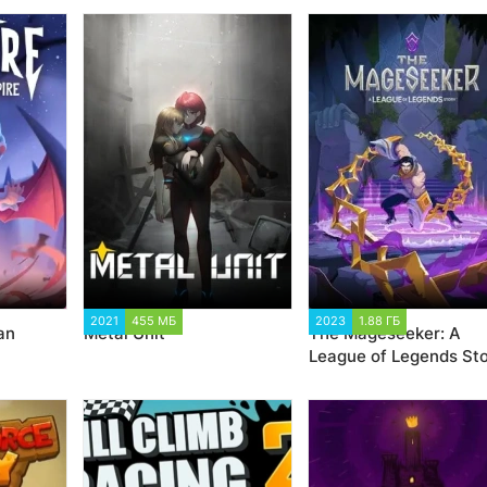
8
2021
455 МБ
2 089
2023
1.88 ГБ
1 291
an
Metal Unit
The Mageseeker: A
League of Legends St