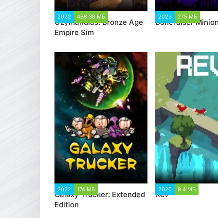
2022
466.38 МБ
2 222
2023
275 МБ
1 6
Ozymandias: Bronze Age
Boneraiser Minio
Empire Sim
2022
174 МБ
2 448
2020
9.4 МБ
1 10
Galaxy Trucker: Extended
Rev
Edition