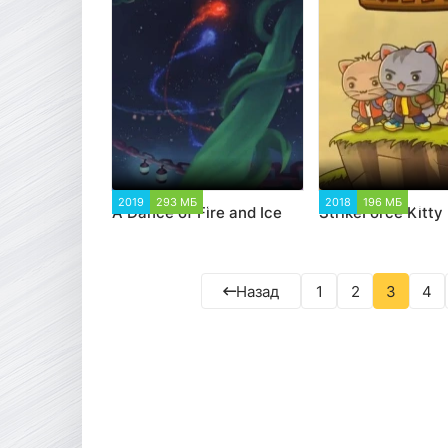
2019
293 МБ
3 803
2018
196 МБ
3 52
A Dance of Fire and Ice
StrikeForce Kitty
Назад
1
2
3
4