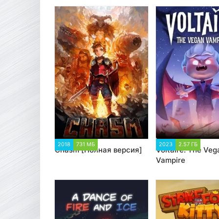
2018
731 МБ
2 088
2023
2.57 ГБ
3 28
Chasm [Полная версия]
Voltaire: The Veg
Vampire