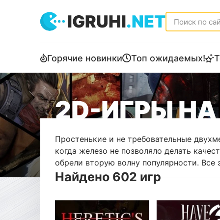
IGRUHI
.NET
Горячие новинки
Топ ожидаемых!
Т
2D-ИГРЫ НА
Простенькие и не требовательные двухме
когда железо не позволяло делать качес
обрели вторую волну популярности. Все 
Найдено 602 игр