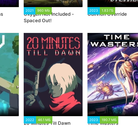
12
2021
960 Mb
3 359
2023
1.83 ГБ
1 567
ns
Oxygen Not Included -
Oblivion Override
Spaced Out!
5
2022
46.1 МБ
2 392
2023
190.7 МБ
1 501
20 Minutes Till Dawn
Time Wasters