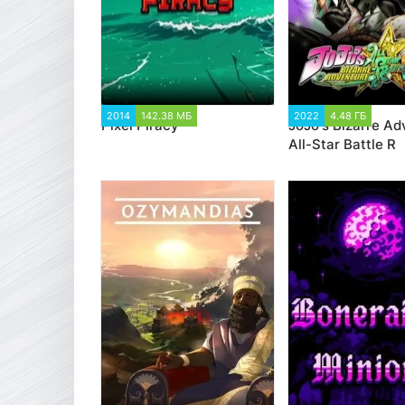
2014
142.38 МБ
3 636
2022
4.48 ГБ
3 2
Pixel Piracy
JoJo's Bizarre Ad
All-Star Battle R