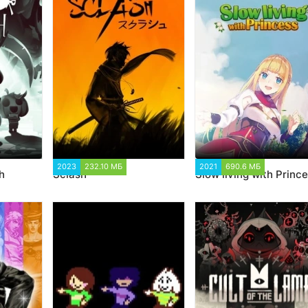
 544
2023
232.10 МБ
2 274
2021
690.6 МБ
2 893
h
Sclash
Slow living with Princ