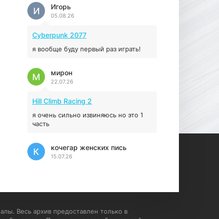
Prey
Игорь
И
05.08.26
16.95 ГБ
2017
04.12.2025
Cyberpunk 2077
я вообще буду первый раз играть!
мирон
М
22.07.26
Hill Climb Racing 2
я очень сильно извиняюсь но это 1
часть
кочегар женских пись
К
15.07.26
EA Sports UFC 4
если эта для пс а не для пк какого
лешего вы пишите на пк !!!!! Сука
ебланойды космические вы
алы. Весь архив предоставлен только в
напишите блять на пк с