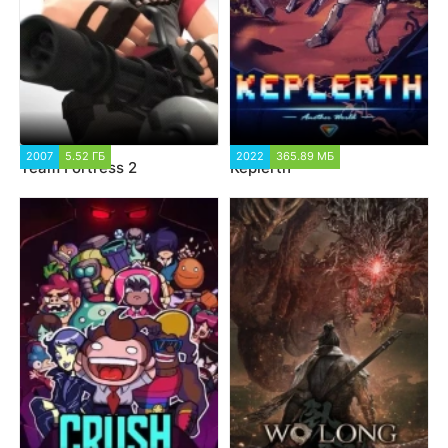
2007
5.52 ГБ
2022
365.89 МБ
Team Fortress 2
Keplerth