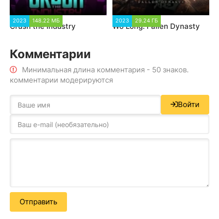
2023
148.22 МБ
2023
29.24 ГБ
Crush the Industry
Wo Long: Fallen Dynasty
Комментарии
Минимальная длина комментария - 50 знаков.
комментарии модерируются
Войти
Отправить