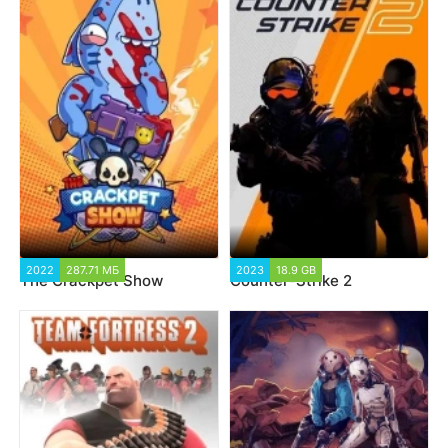
2022
287.71 МБ
2023
18.9 GB
The Crackpet Show
Counter-Strike 2