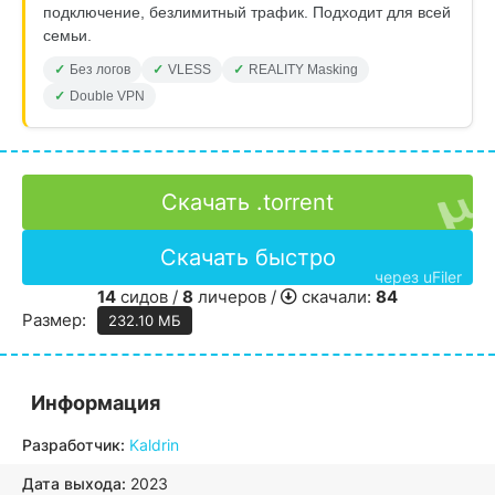
подключение, безлимитный трафик. Подходит для всей
семьи.
Без логов
VLESS
REALITY Masking
Double VPN
Скачать .torrent
Скачать быстро
через uFiler
14
сидов /
8
личеров /
скачали:
84
Размер:
232.10 МБ
Информация
Разработчик:
Kaldrin
Дата выхода:
2023