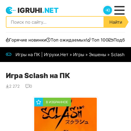
IGRUHI
.NET
Найти
Горячие новинки
Топ ожидаемых!
Топ 100
Подбор
Игры на ПК | Игрухи.Нет
»
Игры
»
Экшены
» Sclash
Игра Sclash на ПК
2 272
0
В ИЗБРАННОЕ