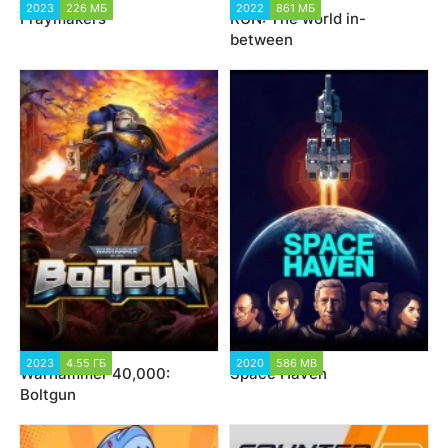
2023
226 МБ
2022
861 МБ
Fraymakers
RUN: The world in-
between
2023
4.55 ГБ
2020
586 MB
Warhammer 40,000:
Space Haven
Boltgun