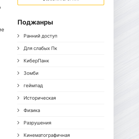
о
Поджанры
ие
Ранний доступ
Для слабых Пк
КиберПанк
Зомби
геймпад
Историческая
Физика
Разрушения
Кинематографичная