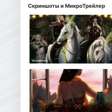
Скриншоты и МикроТрейлер