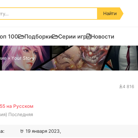
Найти
оп 100
Подборки
Серии игр
Новости
ние
» Your Story
4 816
855 на Русском
сия) Последняя
а:
🤘
19 января 2023,