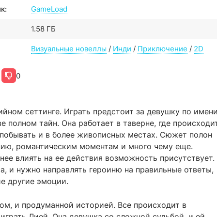
к:
GameLoad
1.58 ГБ
Визуальные новеллы
/
Инди
/
Приключение
/
2D
0
ийном сеттинге. Играть предстоит за девушку по имен
е полном тайн. Она работает в таверне, где происходи
 побывать и в более живописных местах. Сюжет полон
ению, романтическим моментам и много чему еще.
енее влиять на ее действия возможность присутствует.
са, и нужно направлять героиню на правильные ответы,
ие другие эмоции.
ом, и продуманной историей. Все происходит в
играть Лией. Она девушка со сложной судьбой, и ей