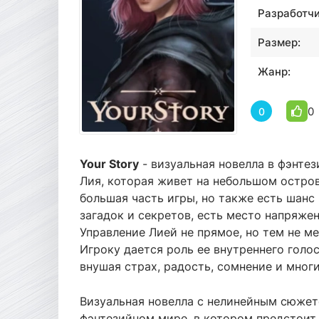
Разработчи
Размер:
Жанр:
0
0
Your Story
- визуальная новелла в фэнтез
Лия, которая живет на небольшом остров
большая часть игры, но также есть шанс
загадок и секретов, есть место напряж
Управление Лией не прямое, но тем не м
Игроку дается роль ее внутреннего голо
внушая страх, радость, сомнение и мног
Визуальная новелла с нелинейным сюжет
фэнтезийном мире, в котором предстоит 