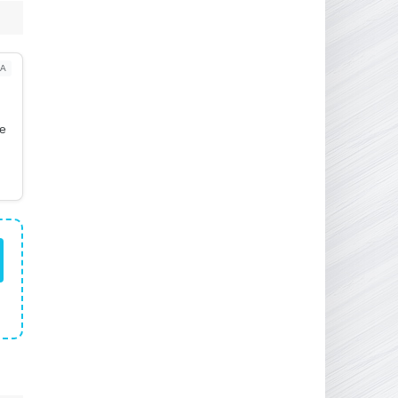
16.95 ГБ
2017
04.12.2025
А
ое