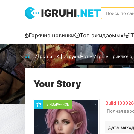
IGRUHI
.NET
Горячие новинки
Топ ожидаемых!
Т
Игры на ПК | Игрухи.Нет
»
Игры
»
Приключе
Your Story
Build 10392
В ИЗБРАННОЕ
(Полная вер
Дата выход