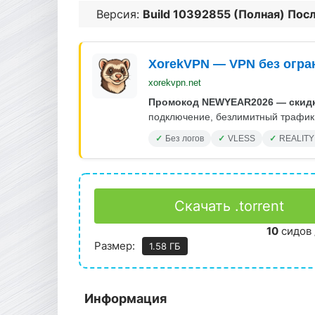
Версия:
Build 10392855 (Полная) Пос
XorekVPN — VPN без огра
xorekvpn.net
Промокод NEWYEAR2026 — скидк
подключение, безлимитный трафик.
Без логов
VLESS
REALITY
Скачать .torrent
10
сидов 
Размер:
1.58 ГБ
Информация