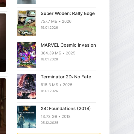
Super Woden: Rally Edge
757.7 МБ
2026
19.01.2026
MARVEL Cosmic Invasion
384.39 МБ
2025
18.01.2026
Terminator 2D: No Fate
618.3 МБ
2025
18.01.2026
X4: Foundations (2018)
13.73 GB
2018
05.12.2025