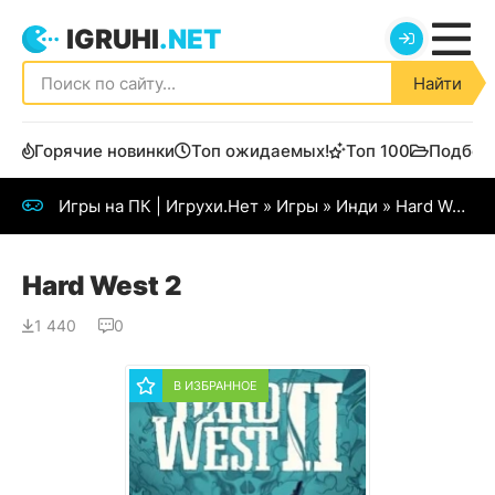
IGRUHI
.NET
Найти
Горячие новинки
Топ ожидаемых!
Топ 100
Подбор
Игры на ПК | Игрухи.Нет
»
Игры
»
Инди
» Hard West 2
Hard West 2
1 440
0
В ИЗБРАННОЕ