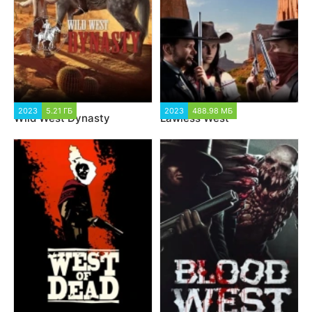
2023
5.21 ГБ
2023
488.98 МБ
Wild West Dynasty
Lawless West