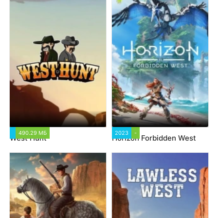
490.29 МБ
2023
-
West Hunt
Horizon Forbidden West