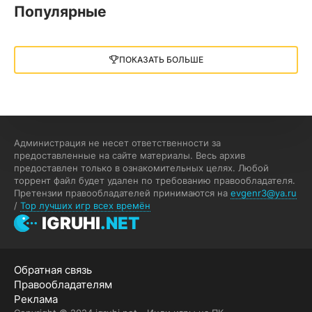
Популярные
Little Nightmares III
13 ГБ
2025
ПОКАЗАТЬ БОЛЬШЕ
05.12.2025
illWill
4.96 ГБ
2023
04.12.2025
Администрация не несет ответственности за
предоставленные на сайте материалы. Весь архив
предоставлен только в ознакомительных целях. Любой
MAFIA: THE OLD COUNTRY
торрент файл будет удален по требованию правообладателя.
Претензии правообладателей принимаются на
evgenr3@ya.ru
44.98 ГБ
2025
/
Top лучших игр всех времён
04.12.2025
IGRUHI
.NET
Red Chaos - The Strict Order
Обратная связь
5.43 ГБ
2025
Правообладателям
04.12.2025
Реклама