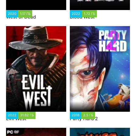
2020
1.17 ГБ
2022
1.72 ГБ
West of Dead
Blood West
2022
31.62 ГБ
2018
2.5 ГБ
Evil West
Party Hard 2