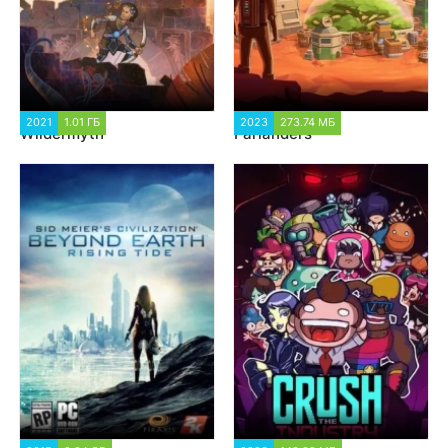
2021
1.01 ГБ
1 505
2023
273.74 МБ
2 499
Wildermyth
Farlanders