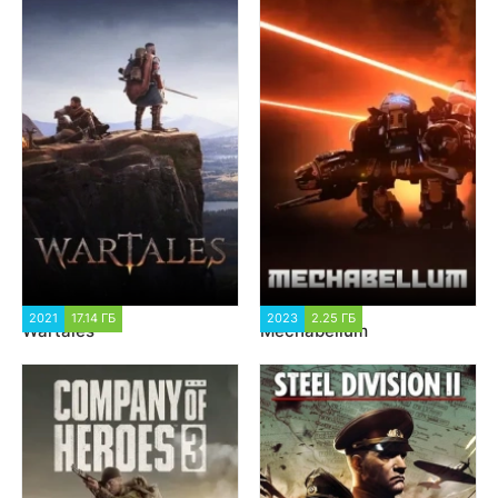
2021
17.14 ГБ
5 269
2023
2.25 ГБ
1 997
Wartales
Mechabellum