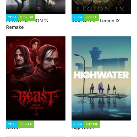
2024
8.32 GB
2 034
2024
27.9 ГБ
1 754
FRONT MISSION 2:
King Arthur: Legion IX
Remake
2023
50.7 ГБ
1 958
2024
492 МБ
1 997
BEAST
Highwater