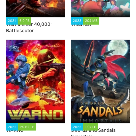
2021
6.9 ГБ
3 775
2023
204 МБ
1 845
Warhammer 40,000:
Wildfrost
Battlesector
2022
29.62 ГБ
2 960
2022
1.07 ГБ
3 137
WARNO
Swords and Sandals