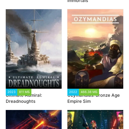
Immortals
2023
811 МБ
7 021
2022
466.38 МБ
2 221
Ultimate Admiral:
Ozymandias: Bronze Age
Dreadnoughts
Empire Sim