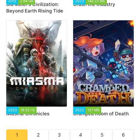
2015
2.84 GB
2 887
2023
148.22 МБ
1 378
Sid Meier's Civilization:
Crush the Industry
Beyond Earth Rising Tide
2023
18.52 ГБ
2 670
2023
157 МБ
1 119
Miasma Chronicles
Cramped Room of Death
1
2
3
4
5
6