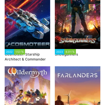
2022
1.12 ГБ
2 294
2023
6.01 ГБ
2 194
Cosmoteer: Starship
Showgunners
Architect & Commander