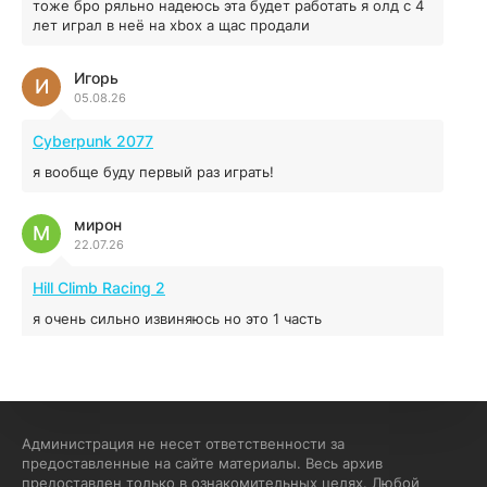
тоже бро ряльно надеюсь эта будет работать я олд с 4
04.12.2025
лет играл в неё на xbox а щас продали
Игорь
Red Chaos - The Strict Order
И
05.08.26
5.43 ГБ
2025
04.12.2025
Cyberpunk 2077
я вообще буду первый раз играть!
Prey
мирон
16.95 ГБ
2017
М
22.07.26
04.12.2025
Hill Climb Racing 2
я очень сильно извиняюсь но это 1 часть
кочегар женских пись
К
15.07.26
EA Sports UFC 4
Администрация не несет ответственности за
предоставленные на сайте материалы. Весь архив
если эта для пс а не для пк какого лешего вы пишите
предоставлен только в ознакомительных целях. Любой
на пк !!!!! Сука ебланойды космические вы напишите