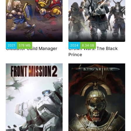
2021
578 МБ
2 693
2024
8.34 GB
2 115
Gladiator Guild Manager
Crown Wars: The Black
Prince