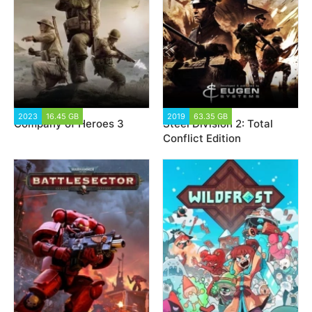
2023
16.45 GB
4 121
2019
63.35 GB
20 529
Company of Heroes 3
Steel Division 2: Total
Conflict Edition