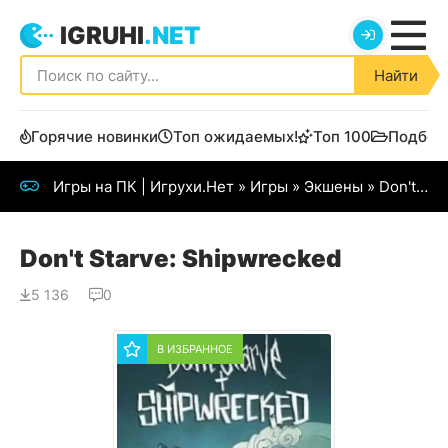
IGRUHI
.NET
Найти
Горячие новинки
Топ ожидаемых!
Топ 100
Подбор
Игры на ПК | Игрухи.Нет
»
Игры
»
Экшены
» Don't Starve: Shipwrecked
Don't Starve: Shipwrecked
5 136
0
В ИЗБРАННОЕ