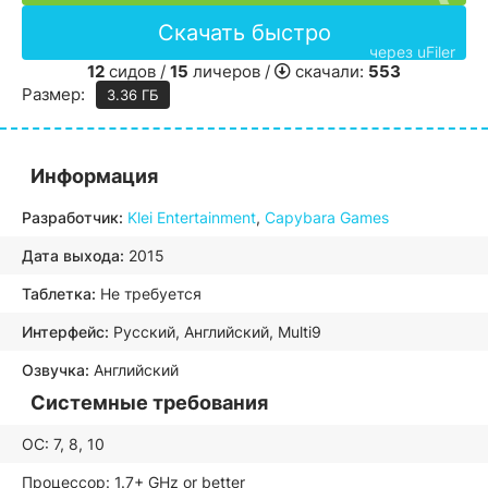
Скачать быстро
через uFiler
12
сидов /
15
личеров /
скачали:
553
Размер:
3.36 ГБ
Информация
Разработчик:
Klei Entertainment
,
Capybara Games
Дата выхода:
2015
Таблетка:
Не требуется
Интерфейс:
Русский, Английский, Multi9
Озвучка:
Английский
Системные требования
ОС: 7, 8, 10
Процессор: 1.7+ GHz or better