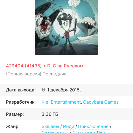
429404 (41435) + DLC на Русском
(Полная версия) Последняя
Дата выхода:
🤘
1 декабря 2015,
Разработчик:
Klei Entertainment
,
Capybara Games
Размер:
3.36 ГБ
Жанр:
Экшены
/
Инди
/
Приключение
/
Симуляторы
/
Стратегии
/
На