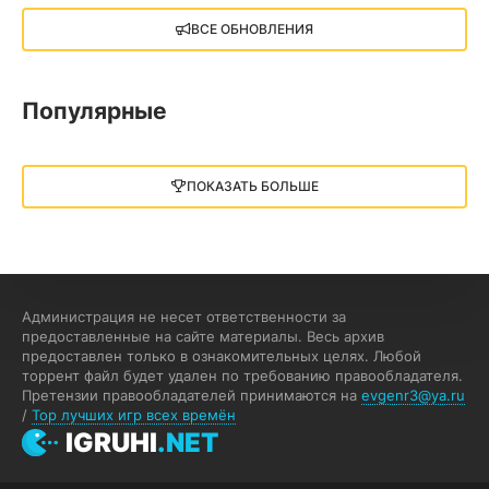
X4: Foundations (2018)
ВСЕ ОБНОВЛЕНИЯ
13.73 GB
2018
05.12.2025
Популярные
Little Nightmares III
13 ГБ
2025
ПОКАЗАТЬ БОЛЬШЕ
05.12.2025
illWill
4.96 ГБ
2023
04.12.2025
Администрация не несет ответственности за
предоставленные на сайте материалы. Весь архив
предоставлен только в ознакомительных целях. Любой
MAFIA: THE OLD COUNTRY
торрент файл будет удален по требованию правообладателя.
Претензии правообладателей принимаются на
evgenr3@ya.ru
44.98 ГБ
2025
/
Top лучших игр всех времён
04.12.2025
IGRUHI
.NET