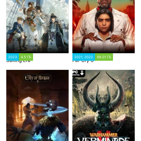
2023
4.5 ГБ
2021, 2022
88.01 ГБ
Sailing Era
Far Cry 6