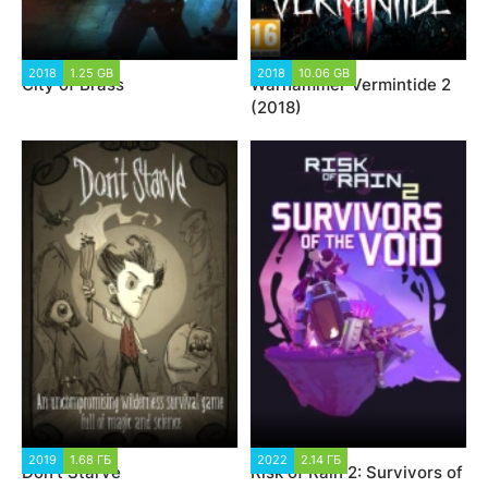
2018
1.25 GB
2018
10.06 GB
City of Brass
Warhammer Vermintide 2
(2018)
2019
1.68 ГБ
2022
2.14 ГБ
Don't Starve
Risk of Rain 2: Survivors of